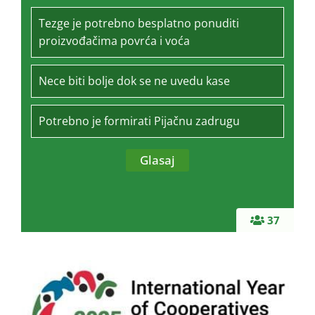
Tezge je potrebno besplatno ponuditi
proizvođačima povrća i voća
Nece biti bolje dok se ne uvedu kase
Potrebno je formirati Pijačnu zadrugu
37