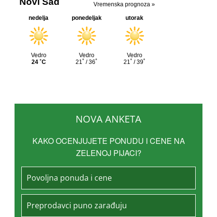
NOVA ANKETA
KAKO OCENJUJETE PONUDU I CENE NA
ZELENOJ PIJACI?
Povoljna ponuda i cene
Preprodavci puno zarađuju