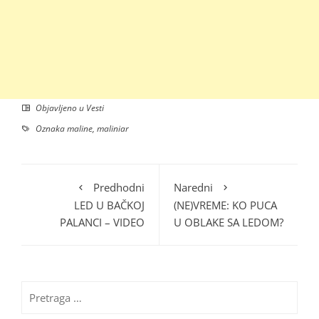
Objavljeno u
Vesti
Oznaka
maline
,
maliniar
Predhodni
Naredni
LED U BAČKOJ
(NE)VREME: KO PUCA
PALANCI – VIDEO
U OBLAKE SA LEDOM?
Pretraga
za: