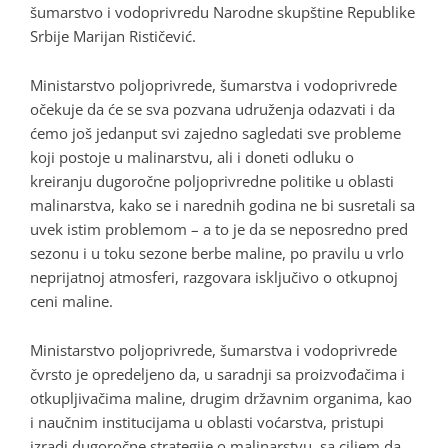
šumarstvo i vodoprivredu Narodne skupštine Republike
Srbije Marijan Rističević.
Ministarstvo poljoprivrede, šumarstva i vodoprivrede
očekuje da će se sva pozvana udruženja odazvati i da
ćemo još jedanput svi zajedno sagledati sve probleme
koji postoje u malinarstvu, ali i doneti odluku o
kreiranju dugoročne poljoprivredne politike u oblasti
malinarstva, kako se i narednih godina ne bi susretali sa
uvek istim problemom – a to je da se neposredno pred
sezonu i u toku sezone berbe maline, po pravilu u vrlo
neprijatnoj atmosferi, razgovara isključivo o otkupnoj
ceni maline.
Ministarstvo poljoprivrede, šumarstva i vodoprivrede
čvrsto je opredeljeno da, u saradnji sa proizvođačima i
otkupljivačima maline, drugim državnim organima, kao
i naučnim institucijama u oblasti voćarstva, pristupi
izradi dugoročne strategije o malinarstvu, sa ciljem da