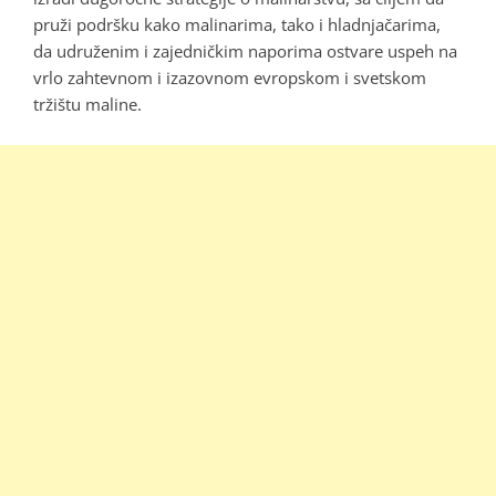
pruži podršku kako malinarima, tako i hladnjačarima,
da udruženim i zajedničkim naporima ostvare uspeh na
vrlo zahtevnom i izazovnom evropskom i svetskom
tržištu maline.