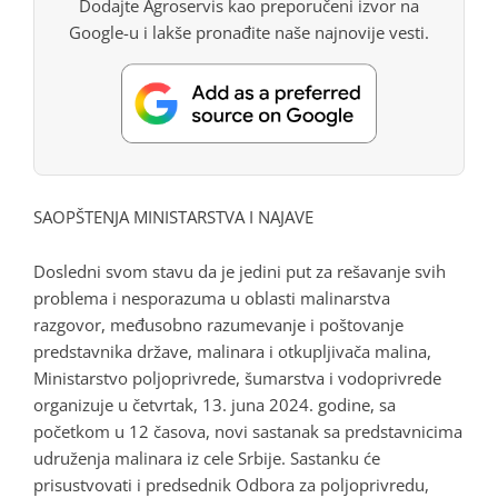
Dodajte Agroservis kao preporučeni izvor na
Google-u i lakše pronađite naše najnovije vesti.
SAOPŠTENJA MINISTARSTVA I NAJAVE
Dosledni svom stavu da je jedini put za rešavanje svih
problema i nesporazuma u oblasti malinarstva
razgovor, međusobno razumevanje i poštovanje
predstavnika države, malinara i otkupljivača malina,
Ministarstvo poljoprivrede, šumarstva i vodoprivrede
organizuje u četvrtak, 13. juna 2024. godine, sa
početkom u 12 časova, novi sastanak sa predstavnicima
udruženja malinara iz cele Srbije. Sastanku će
prisustvovati i predsednik Odbora za poljoprivredu,