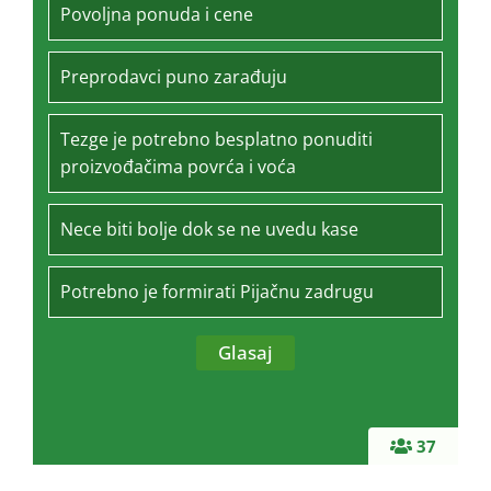
Povoljna ponuda i cene
Preprodavci puno zarađuju
Tezge je potrebno besplatno ponuditi
proizvođačima povrća i voća
Nece biti bolje dok se ne uvedu kase
Potrebno je formirati Pijačnu zadrugu
37