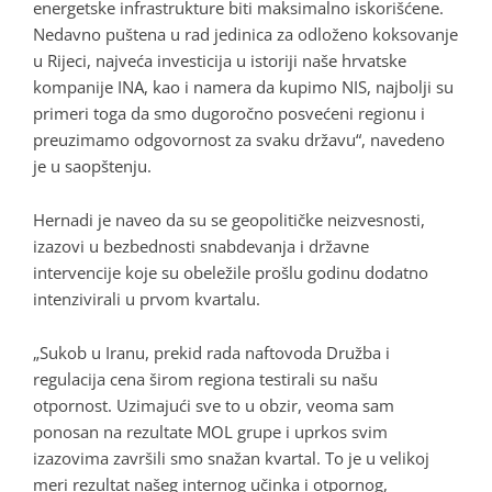
energetske infrastrukture biti maksimalno iskorišćene.
Nedavno puštena u rad jedinica za odloženo koksovanje
u Rijeci, najveća investicija u istoriji naše hrvatske
kompanije INA, kao i namera da kupimo NIS, najbolji su
primeri toga da smo dugoročno posvećeni regionu i
preuzimamo odgovornost za svaku državu“, navedeno
je u saopštenju.
Hernadi je naveo da su se geopolitičke neizvesnosti,
izazovi u bezbednosti snabdevanja i državne
intervencije koje su obeležile prošlu godinu dodatno
intenzivirali u prvom kvartalu.
„Sukob u Iranu, prekid rada naftovoda Družba i
regulacija cena širom regiona testirali su našu
otpornost. Uzimajući sve to u obzir, veoma sam
ponosan na rezultate MOL grupe i uprkos svim
izazovima završili smo snažan kvartal. To je u velikoj
meri rezultat našeg internog učinka i otpornog,