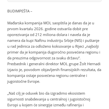
BUDIMPEŠTA –
Mađarska kompanija MOL saopštila je danas da je u
prvom kvartalu 2026. godine ostvarila dobit pre
oporezivanja od 212 miliona dolara i navela da je
namera da kupi Naftnu industriju Srbije (NIS) i puštanje
u rad jedinica za odloženo koksovanje u Rijeci „najbolji
primer da je kompanija dugoročno posvećena regionu i
da preuzima odgovornost za svaku državu“.
Predsednik i generalni direktor MOL grupe Žolt Hernadi
izjavio je, povodom objavljenih finansijskih rezultata, da
kompanija ostaje posvećena regionu centralne i
jugoistočne Evrope.
„Naš cilj je oduvek bio da izgradimo ekosistem
sigurnosti snabdevanja u centralnoj i jugoistočnoj
Evropi u kojem će sinergije između rafinerija i