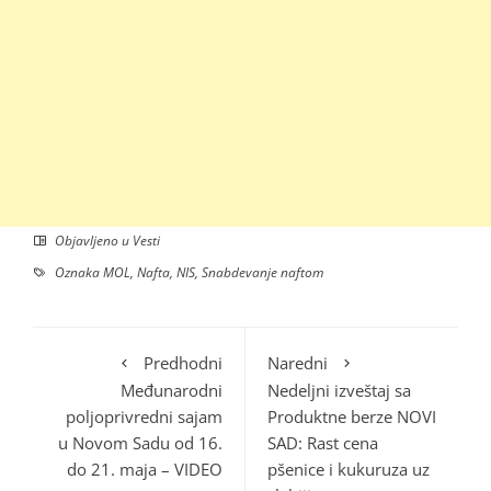
Objavljeno u
Vesti
Oznaka
MOL
,
Nafta
,
NIS
,
Snabdevanje naftom
Predhodni
Naredni
Međunarodni
Nedeljni izveštaj sa
poljoprivredni sajam
Produktne berze NOVI
u Novom Sadu od 16.
SAD: Rast cena
do 21. maja – VIDEO
pšenice i kukuruza uz