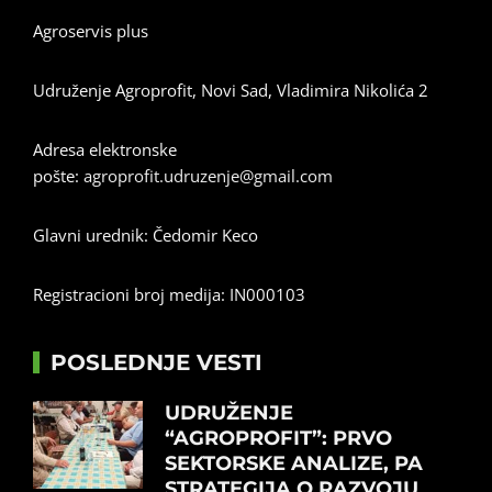
Agroservis plus
Udruženje Agroprofit, Novi Sad, Vladimira Nikolića 2
Adresa elektronske
pošte:
agroprofit.udruzenje@gmail.com
Glavni urednik: Čedomir Keco
Registracioni broj medija: IN000103
POSLEDNJE VESTI
UDRUŽENJE
“AGROPROFIT”: PRVO
SEKTORSKE ANALIZE, PA
STRATEGIJA O RAZVOJU