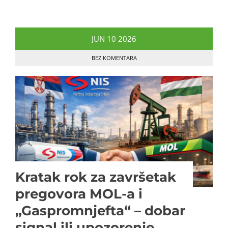
JUN
10
2026
BEZ KOMENTARA
Kratak rok za završetak
pregovora MOL-a i
„Gaspromnjefta“ – dobar
signal ili upozorenje