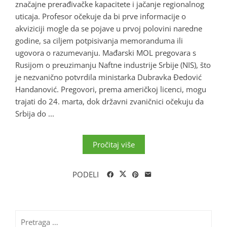
značajne prerađivačke kapacitete i jačanje regionalnog
uticaja. Profesor očekuje da bi prve informacije o
akviziciji mogle da se pojave u prvoj polovini naredne
godine, sa ciljem potpisivanja memoranduma ili
ugovora o razumevanju. Mađarski MOL pregovara s
Rusijom o preuzimanju Naftne industrije Srbije (NIS), što
je nezvanično potvrdila ministarka Dubravka Đedović
Handanović. Pregovori, prema američkoj licenci, mogu
trajati do 24. marta, dok državni zvaničnici očekuju da
Srbija do ...
Pročitaj više
PODELI
Pretraga