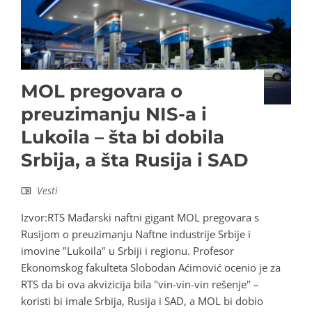
MOL pregovara o
preuzimanju NIS-a i
Lukoila – šta bi dobila
Srbija, a šta Rusija i SAD
Vesti
Izvor:RTS Mađarski naftni gigant MOL pregovara s
Rusijom o preuzimanju Naftne industrije Srbije i
imovine "Lukoila" u Srbiji i regionu. Profesor
Ekonomskog fakulteta Slobodan Aćimović ocenio je za
RTS da bi ova akvizicija bila "vin-vin-vin rešenje" –
koristi bi imale Srbija, Rusija i SAD, a MOL bi dobio