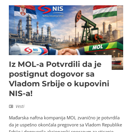
Iz MOL-a Potvrdili da je
postignut dogovor sa
Vladom Srbije o kupovini
NIS-a!
Vesti
Mađarska naftna kompanija MOL zvanično je potvrdila
da je uspešno okončala pregovore sa Vladom Republike
Srbije i dogovorila akcionarski sporazum za sticanje