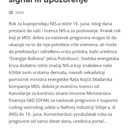
Vesti
Rok za kupoprodaju NIS-a ističe 16. juna. Istog dana
prestaće da važi i licenca NIS-a za poslovanje. Kratak rok
koji je MOL dobio za nastavak pregovora mogao bi da
ukazuje na to da nije potrebno više vremena, ali može
da predstavlja i određenu vrstu pritiska, kaže urednica
"Energije Balkana" Jelica Putniković. Svetska energetska
kriza dodatno ističe značaj NIS-a koji snabdeva naše
tržište svim vrstama derivata, navodi nekadašnji
pomoćnik ministra energetike Raša Kojčić.Mađarska
kompanija MOL dobila je zvaničnu licencu od
Kancelarije za kontrolu strane imovine Ministarstva
finansija SAD (OFAK) za nastavak pregovora o kupovini
ruskog većinskog udela u Naftnoj industriji Srbije a. d.
(NIS) do 16. juna. Komentarišući produžetak roka za
pregovore od samo deset dana, urednica portal...