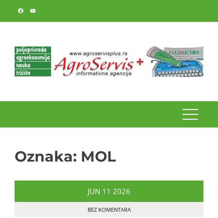
Skip
to
content
Oznaka:
MOL
JUN
11
2026
BEZ KOMENTARA