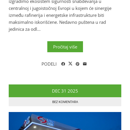
izgradimo ekosistem sigurnosti snabdevanja u
centralnoj i jugoistočnoj Evropi u kojem će sinergije
između rafinerija i energetske infrastrukture biti
maksimalno iskorišćene. Nedavno puštena u rad
jedinica za odl...
Pročitaj više
PODELI
DEC
31
2025
BEZ KOMENTARA