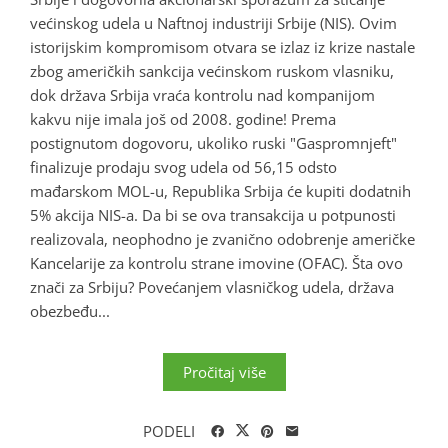
većinskog udela u Naftnoj industriji Srbije (NIS). Ovim
istorijskim kompromisom otvara se izlaz iz krize nastale
zbog američkih sankcija većinskom ruskom vlasniku,
dok država Srbija vraća kontrolu nad kompanijom
kakvu nije imala još od 2008. godine! Prema
postignutom dogovoru, ukoliko ruski "Gaspromnjeft"
finalizuje prodaju svog udela od 56,15 odsto
mađarskom MOL-u, Republika Srbija će kupiti dodatnih
5% akcija NIS-a. Da bi se ova transakcija u potpunosti
realizovala, neophodno je zvanično odobrenje američke
Kancelarije za kontrolu strane imovine (OFAC). Šta ovo
znači za Srbiju? Povećanjem vlasničkog udela, država
obezbeđu...
Pročitaj više
PODELI