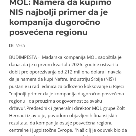
MOL: Namera da kupimo
NIS najbolji primer da je
kompanija dugoročno
posvećena regionu
Vesti
BUDIMPEŠTA - Mađarska kompanija MOL saopštila je
danas da je u prvom kvartalu 2026. godine ostvarila
dobit pre oporezivanja od 212 miliona dolara i navela
da je namera da kupi Naftnu industriju Srbije (NIS) i
puštanje u rad jedinica za odloženo koksovanje u Rijeci
"najbolji primer da je kompanija dugoročno posvećena
regionu i da preuzima odgovornost za svaku
državu".Predsednik i generalni direktor MOL grupe Žolt
Hernadi izjavio je, povodom objavljenih finansijskih
rezultata, da kompanija ostaje posvećena regionu
centralne i jugoistočne Evrope. "Naš cilj je oduvek bio da