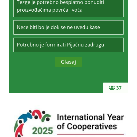
Tezge je potrebno besplatno ponuditi
proizvođačima povrća i voća
Nece biti bolje dok se ne uvedu kase
Potrebno je formirati Pijačnu zadrugu
37