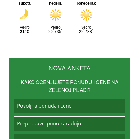
NOVA ANKETA
KAKO OCENJUJETE PONUDU I CENE NA
ZELENOJ PIJACI?
Povoljna ponuda i cene
Preprodavci puno zarađuju