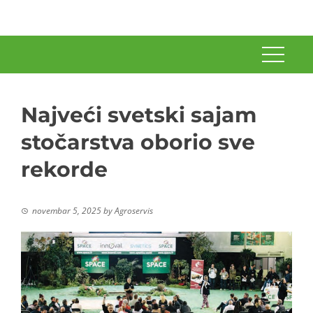
Najveći svetski sajam
stočarstva oborio sve
rekorde
novembar 5, 2025
by
Agroservis