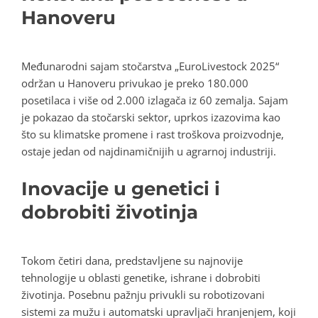
Hanoveru
Međunarodni sajam stočarstva „EuroLivestock 2025“
održan u Hanoveru privukao je preko 180.000
posetilaca i više od 2.000 izlagača iz 60 zemalja. Sajam
je pokazao da stočarski sektor, uprkos izazovima kao
što su klimatske promene i rast troškova proizvodnje,
ostaje jedan od najdinamičnijih u agrarnoj industriji.
Inovacije u genetici i
dobrobiti životinja
Tokom četiri dana, predstavljene su najnovije
tehnologije u oblasti genetike, ishrane i dobrobiti
životinja. Posebnu pažnju privukli su robotizovani
sistemi za mužu i automatski upravljači hranjenjem, koji