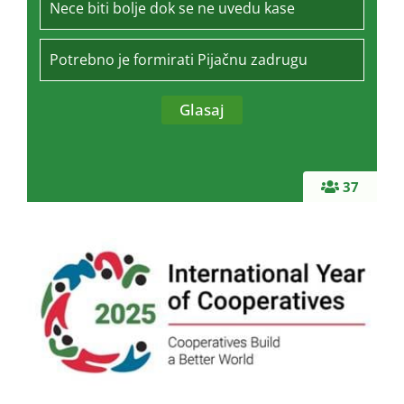
Nece biti bolje dok se ne uvedu kase
Potrebno je formirati Pijačnu zadrugu
37