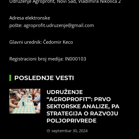
Udruženje Agroprofit, Novi Sad, Vladimira Nikolića 2
Adresa elektronske
pošte:
agroprofit.udruzenje@gmail.com
Glavni urednik: Čedomir Keco
Registracioni broj medija: IN000103
POSLEDNJE VESTI
UDRUŽENJE
“AGROPROFIT”: PRVO
SEKTORSKE ANALIZE, PA
STRATEGIJA O RAZVOJU
POLJOPRIVREDE
septembar 30, 2024