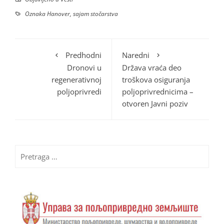
Oznaka
Hanover
,
sajam stočarstva
Predhodni
Naredni
Dronovi u
Država vraća deo
regenerativnoj
troškova osiguranja
poljoprivredi
poljoprivrednicima –
otvoren Javni poziv
Pretraga
za: