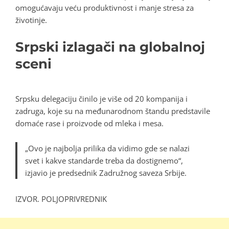
omogućavaju veću produktivnost i manje stresa za
životinje.
Srpski izlagači na globalnoj
sceni
Srpsku delegaciju činilo je više od 20 kompanija i
zadruga, koje su na međunarodnom štandu predstavile
domaće rase i proizvode od mleka i mesa.
„Ovo je najbolja prilika da vidimo gde se nalazi
svet i kakve standarde treba da dostignemo“,
izjavio je predsednik Zadružnog saveza Srbije.
IZVOR. POLJOPRIVREDNIK