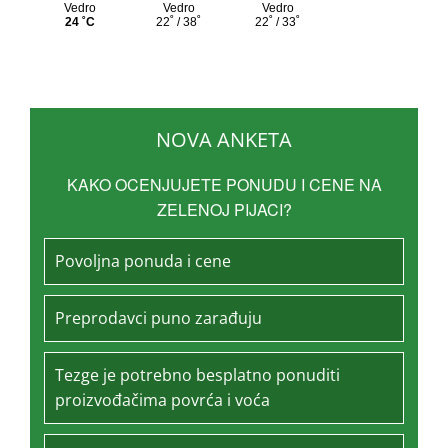
NOVA ANKETA
KAKO OCENJUJETE PONUDU I CENE NA
ZELENOJ PIJACI?
Povoljna ponuda i cene
Preprodavci puno zarađuju
Tezge je potrebno besplatno ponuditi
proizvođačima povrća i voća