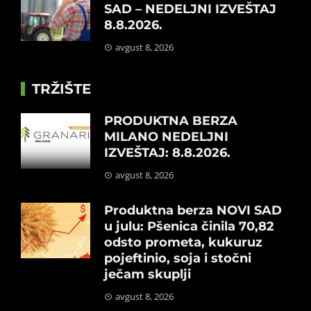
SAD – NEDELJNI IZVEŠTAJ
8.8.2026.
avgust 8, 2026
TRŽIŠTE
PRODUKTNA BERZA
MILANO NEDELJNI
IZVEŠTAJ: 8.8.2026.
avgust 8, 2026
Produktna berza NOVI SAD
u julu: Pšenica činila 70,82
odsto prometa, kukuruz
pojeftinio, soja i stočni
ječam skuplji
avgust 8, 2026