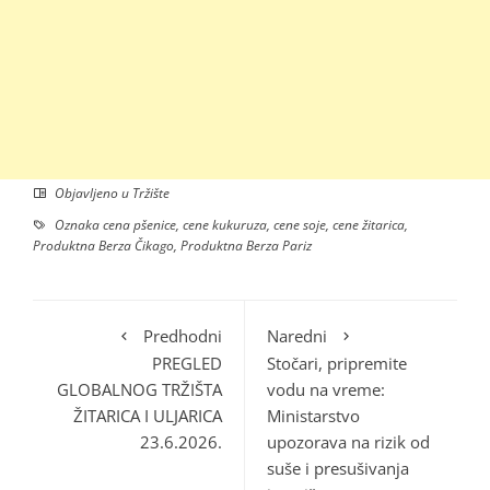
Objavljeno u
Tržište
Oznaka
cena pšenice
,
cene kukuruza
,
cene soje
,
cene žitarica
,
Produktna Berza Čikago
,
Produktna Berza Pariz
Predhodni
Naredni
PREGLED
Stočari, pripremite
GLOBALNOG TRŽIŠTA
vodu na vreme:
ŽITARICA I ULJARICA
Ministarstvo
23.6.2026.
upozorava na rizik od
suše i presušivanja