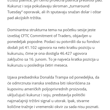
tržištu pšenice, pri čemu prolećna pšenica predvodi pad.
Kukuruz i soja pokušavaju skroman „turnaround
Tuesday“ oporavak, ali ih sputavaju snažan dolar i oštar
pad akcijskih tržišta.
Dominantna strukturna tema na početku sesije jeste
izveštaj CFTC Commitment of Traders, objavljen u
ponedeljak popodne. Podaci su potvrdili da su fondovi
dodali još 41.102 ugovora na neto kratku poziciju u
kukuruzu, čime je ona dostigla 46.427 ugovora
zaključno sa 16. junom. To je najveća kratka pozicija u
kukuruzu u poslednja četiri meseca.
Izjava predsednika Donalda Trampa od ponedeljka, da
će odmrznuta iranska sredstva biti iskorišćena za
kupovinu američkih poljoprivrednih proizvoda,
uključujući kukuruz i soju, predstavlja politički
najznačajniji tržišni signal u utorak. Ipak, stvarne
količine tražnje i vremenski okvir za sada nisu poznati.