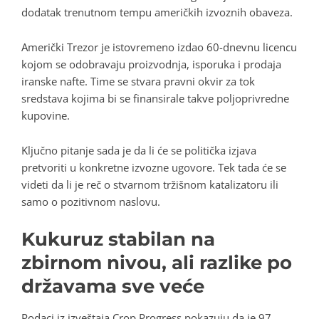
dodatak trenutnom tempu američkih izvoznih obaveza.
Američki Trezor je istovremeno izdao 60-dnevnu licencu
kojom se odobravaju proizvodnja, isporuka i prodaja
iranske nafte. Time se stvara pravni okvir za tok
sredstava kojima bi se finansirale takve poljoprivredne
kupovine.
Ključno pitanje sada je da li će se politička izjava
pretvoriti u konkretne izvozne ugovore. Tek tada će se
videti da li je reč o stvarnom tržišnom katalizatoru ili
samo o pozitivnom naslovu.
Kukuruz stabilan na
zbirnom nivou, ali razlike po
državama sve veće
Podaci iz izveštaja Crop Progress pokazuju da je 97