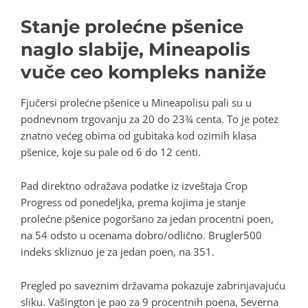
Stanje prolećne pšenice
naglo slabije, Mineapolis
vuče ceo kompleks naniže
Fjučersi prolećne pšenice u Mineapolisu pali su u
podnevnom trgovanju za 20 do 23¾ centa. To je potez
znatno većeg obima od gubitaka kod ozimih klasa
pšenice, koje su pale od 6 do 12 centi.
Pad direktno odražava podatke iz izveštaja Crop
Progress od ponedeljka, prema kojima je stanje
prolećne pšenice pogoršano za jedan procentni poen,
na 54 odsto u ocenama dobro/odlično. Brugler500
indeks skliznuo je za jedan poen, na 351.
Pregled po saveznim državama pokazuje zabrinjavajuću
sliku. Vašington je pao za 9 procentnih poena, Severna