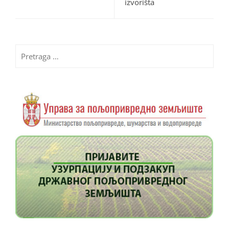
izvorišta
Pretraga
za: