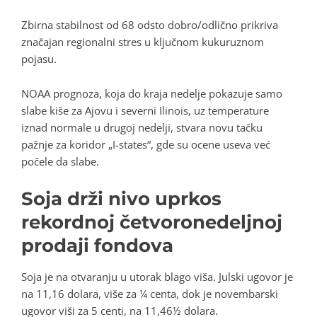
Zbirna stabilnost od 68 odsto dobro/odlično prikriva
značajan regionalni stres u ključnom kukuruznom
pojasu.
NOAA prognoza, koja do kraja nedelje pokazuje samo
slabe kiše za Ajovu i severni Ilinois, uz temperature
iznad normale u drugoj nedelji, stvara novu tačku
pažnje za koridor „I-states“, gde su ocene useva već
počele da slabe.
Soja drži nivo uprkos
rekordnoj četvoronedeljnoj
prodaji fondova
Soja je na otvaranju u utorak blago viša. Julski ugovor je
na 11,16 dolara, više za ¼ centa, dok je novembarski
ugovor viši za 5 centi, na 11,46½ dolara.