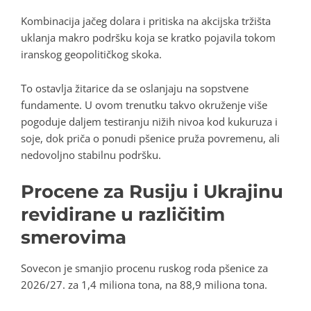
Kombinacija jačeg dolara i pritiska na akcijska tržišta
uklanja makro podršku koja se kratko pojavila tokom
iranskog geopolitičkog skoka.
To ostavlja žitarice da se oslanjaju na sopstvene
fundamente. U ovom trenutku takvo okruženje više
pogoduje daljem testiranju nižih nivoa kod kukuruza i
soje, dok priča o ponudi pšenice pruža povremenu, ali
nedovoljno stabilnu podršku.
Procene za Rusiju i Ukrajinu
revidirane u različitim
smerovima
Sovecon je smanjio procenu ruskog roda pšenice za
2026/27. za 1,4 miliona tona, na 88,9 miliona tona.