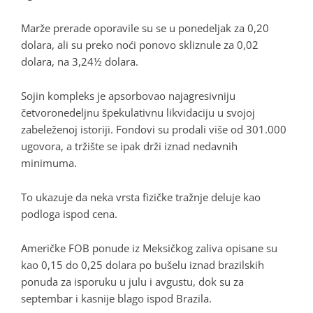
Marže prerade oporavile su se u ponedeljak za 0,20
dolara, ali su preko noći ponovo skliznule za 0,02
dolara, na 3,24½ dolara.
Sojin kompleks je apsorbovao najagresivniju
četvoronedeljnu špekulativnu likvidaciju u svojoj
zabeleženoj istoriji. Fondovi su prodali više od 301.000
ugovora, a tržište se ipak drži iznad nedavnih
minimuma.
To ukazuje da neka vrsta fizičke tražnje deluje kao
podloga ispod cena.
Američke FOB ponude iz Meksičkog zaliva opisane su
kao 0,15 do 0,25 dolara po bušelu iznad brazilskih
ponuda za isporuku u julu i avgustu, dok su za
septembar i kasnije blago ispod Brazila.