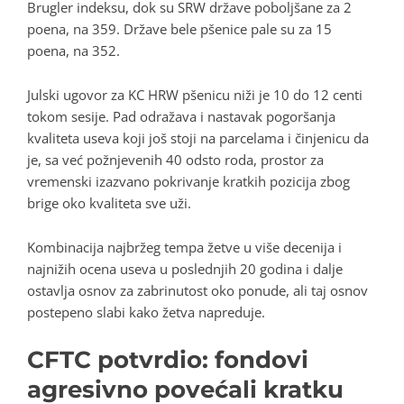
Brugler indeksu, dok su SRW države poboljšane za 2
poena, na 359. Države bele pšenice pale su za 15
poena, na 352.
Julski ugovor za KC HRW pšenicu niži je 10 do 12 centi
tokom sesije. Pad odražava i nastavak pogoršanja
kvaliteta useva koji još stoji na parcelama i činjenicu da
je, sa već požnjevenih 40 odsto roda, prostor za
vremenski izazvano pokrivanje kratkih pozicija zbog
brige oko kvaliteta sve uži.
Kombinacija najbržeg tempa žetve u više decenija i
najnižih ocena useva u poslednjih 20 godina i dalje
ostavlja osnov za zabrinutost oko ponude, ali taj osnov
postepeno slabi kako žetva napreduje.
CFTC potvrdio: fondovi
agresivno povećali kratku