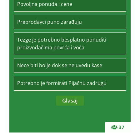
Povoljna ponuda i cene
Preprodavci puno zarađuju
Tezge je potrebno besplatno ponuditi
proizvođačima povrća i voća
Nece biti bolje dok se ne uvedu kase
Potrebno je formirati Pijačnu zadrugu
37