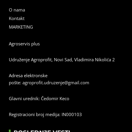
O nama
Kontakt
MARKETING
Agroservis plus
Udruženje Agroprofit, Novi Sad, Vladimira Nikolića 2
Adresa elektronske
pošte:
agroprofit.udruzenje@gmail.com
Glavni urednik: Čedomir Keco
Registracioni broj medija: IN000103