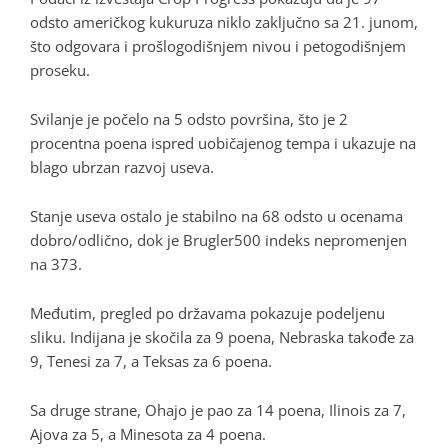
odsto američkog kukuruza niklo zaključno sa 21. junom,
što odgovara i prošlogodišnjem nivou i petogodišnjem
proseku.
Svilanje je počelo na 5 odsto površina, što je 2
procentna poena ispred uobičajenog tempa i ukazuje na
blago ubrzan razvoj useva.
Stanje useva ostalo je stabilno na 68 odsto u ocenama
dobro/odlično, dok je Brugler500 indeks nepromenjen
na 373.
Međutim, pregled po državama pokazuje podeljenu
sliku. Indijana je skočila za 9 poena, Nebraska takođe za
9, Tenesi za 7, a Teksas za 6 poena.
Sa druge strane, Ohajo je pao za 14 poena, Ilinois za 7,
Ajova za 5, a Minesota za 4 poena.