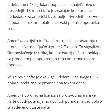
Indeks američkog dolara popeo se na najviši nivo u
poslednjih 13 meseci. To je značajan konkurentski
nedostatak za američki izvoz poljoprivrednih proizvoda
i dodatni strukturni plafon za svaki pokušaj oporavka
cena.
Američka akcijska tržišta oštro su niža na otvaranju u
utorak, a Nasdaq fjučersi gube 2,7 odsto. To signalizira
šire povlačenje iz rizika, koje se istorijski često poklapa
sa prodajom poljoprivrednih roba od strane makro
fondova.
WTI sirova nafta je oko 73,90 dolara, viša svega 0,05
dolara, praktično nepromenjena tokom dana.
Američka 60-dnevna licenca za proizvodnju iranske
nafte uvodi potencijalno novi tok ponude na već dobro
snabdeveno tržište nafte.