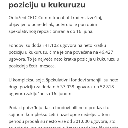
poziciju u kukuruzu
Odloženi CFTC Commitment of Traders izveštaj,
objavljen u ponedeljak, potvrdio je pun obim
špekulativnog repozicioniranja do 16. juna.
Fondovi su dodali 41.102 ugovora na neto kratku
poziciju u kukuruzu, čime je ona povećana na 46.427
ugovora. To je najveća neto kratka pozicija u kukuruzu u
poslednja četiri meseca.
U kompleksu soje, špekulativni fondovi smanjili su neto
dugu poziciju za dodatnih 37.938 ugovora, na 52.818
ugovora zaključno sa 16. junom.
Podaci potvrđuju da su fondovi bili neto prodavci u
sojinom kompleksu četiri uzastopne nedelje. U tom
periodu prodali su nešto više od 301.000 ugovora, što