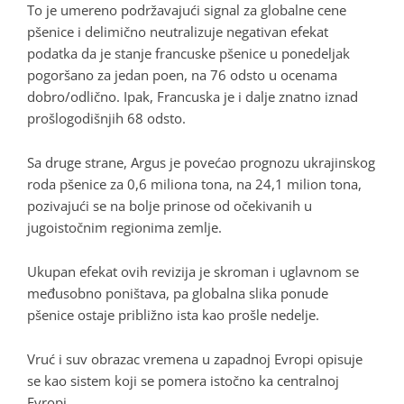
To je umereno podržavajući signal za globalne cene
pšenice i delimično neutralizuje negativan efekat
podatka da je stanje francuske pšenice u ponedeljak
pogoršano za jedan poen, na 76 odsto u ocenama
dobro/odlično. Ipak, Francuska je i dalje znatno iznad
prošlogodišnjih 68 odsto.
Sa druge strane, Argus je povećao prognozu ukrajinskog
roda pšenice za 0,6 miliona tona, na 24,1 milion tona,
pozivajući se na bolje prinose od očekivanih u
jugoistočnim regionima zemlje.
Ukupan efekat ovih revizija je skroman i uglavnom se
međusobno poništava, pa globalna slika ponude
pšenice ostaje približno ista kao prošle nedelje.
Vruć i suv obrazac vremena u zapadnoj Evropi opisuje
se kao sistem koji se pomera istočno ka centralnoj
Evropi.