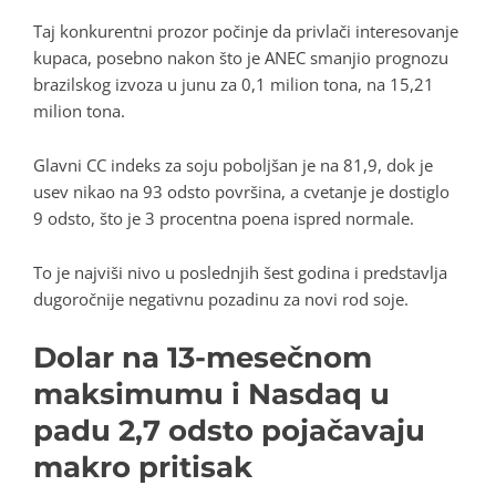
Taj konkurentni prozor počinje da privlači interesovanje
kupaca, posebno nakon što je ANEC smanjio prognozu
brazilskog izvoza u junu za 0,1 milion tona, na 15,21
milion tona.
Glavni CC indeks za soju poboljšan je na 81,9, dok je
usev nikao na 93 odsto površina, a cvetanje je dostiglo
9 odsto, što je 3 procentna poena ispred normale.
To je najviši nivo u poslednjih šest godina i predstavlja
dugoročnije negativnu pozadinu za novi rod soje.
Dolar na 13-mesečnom
maksimumu i Nasdaq u
padu 2,7 odsto pojačavaju
makro pritisak