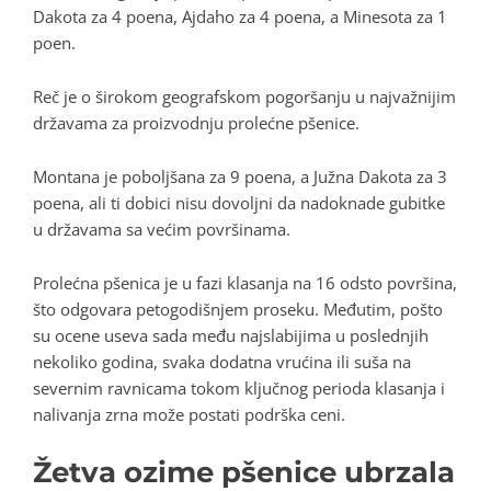
Dakota za 4 poena, Ajdaho za 4 poena, a Minesota za 1
poen.
Reč je o širokom geografskom pogoršanju u najvažnijim
državama za proizvodnju prolećne pšenice.
Montana je poboljšana za 9 poena, a Južna Dakota za 3
poena, ali ti dobici nisu dovoljni da nadoknade gubitke
u državama sa većim površinama.
Prolećna pšenica je u fazi klasanja na 16 odsto površina,
što odgovara petogodišnjem proseku. Međutim, pošto
su ocene useva sada među najslabijima u poslednjih
nekoliko godina, svaka dodatna vrućina ili suša na
severnim ravnicama tokom ključnog perioda klasanja i
nalivanja zrna može postati podrška ceni.
Žetva ozime pšenice ubrzala