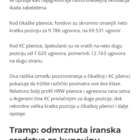
se opisuje kao najagresivnija četvoronedeljna likvidacija
ikada zabeležena.
Kod čikaške pšenice, fondovi su skromno smanjili neto
kratku poziciju za 9.786 ugovora, na 69.531 ugovor.
Kod KC pšenice, špekulanti su se vratili na neto dugu
poziciju od 7.620 ugovora, pomerivši 12.163 ugovora
na dugu stranu.
Ova razlika između pozicioniranja u čikaškoj i KC pšenici
pokazuje da tržište različito posmatra ove dve klase.
Relativno bolji profil HRW pšenice i agresivna rana setva
u Argentini čine KC privlačnijim za duge pozicije, dok
rekordno velika kratka pozicija u čikaškoj pšenici i dalje
opstaje.
Tramp: odmrznuta iranska