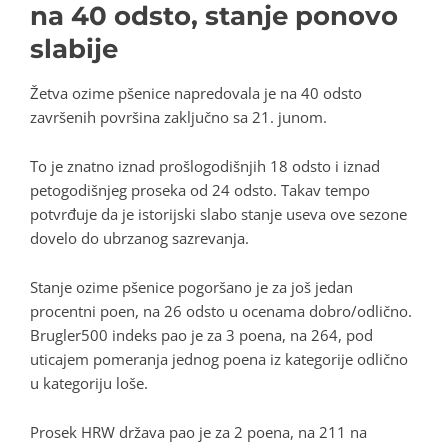
na 40 odsto, stanje ponovo
slabije
Žetva ozime pšenice napredovala je na 40 odsto
završenih površina zaključno sa 21. junom.
To je znatno iznad prošlogodišnjih 18 odsto i iznad
petogodišnjeg proseka od 24 odsto. Takav tempo
potvrđuje da je istorijski slabo stanje useva ove sezone
dovelo do ubrzanog sazrevanja.
Stanje ozime pšenice pogoršano je za još jedan
procentni poen, na 26 odsto u ocenama dobro/odlično.
Brugler500 indeks pao je za 3 poena, na 264, pod
uticajem pomeranja jednog poena iz kategorije odlično
u kategoriju loše.
Prosek HRW država pao je za 2 poena, na 211 na