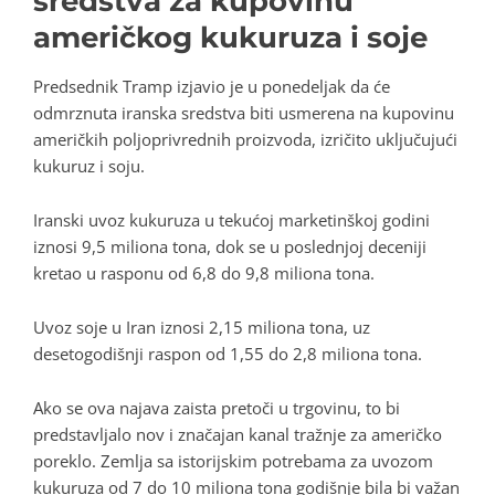
sredstva za kupovinu
američkog kukuruza i soje
Predsednik Tramp izjavio je u ponedeljak da će
odmrznuta iranska sredstva biti usmerena na kupovinu
američkih poljoprivrednih proizvoda, izričito uključujući
kukuruz i soju.
Iranski uvoz kukuruza u tekućoj marketinškoj godini
iznosi 9,5 miliona tona, dok se u poslednjoj deceniji
kretao u rasponu od 6,8 do 9,8 miliona tona.
Uvoz soje u Iran iznosi 2,15 miliona tona, uz
desetogodišnji raspon od 1,55 do 2,8 miliona tona.
Ako se ova najava zaista pretoči u trgovinu, to bi
predstavljalo nov i značajan kanal tražnje za američko
poreklo. Zemlja sa istorijskim potrebama za uvozom
kukuruza od 7 do 10 miliona tona godišnje bila bi važan