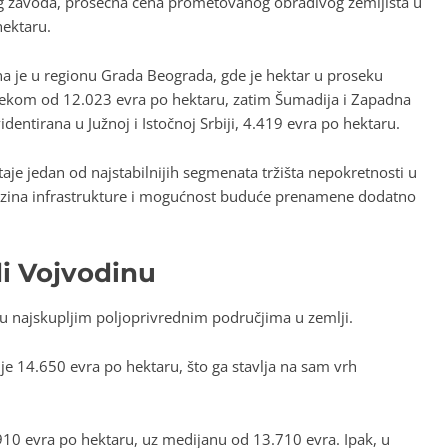
 zavoda, prosečna cena prometovanog obradivog zemljišta u
hektaru.
na je u regionu Grada Beograda, gde je hektar u proseku
sekom od 12.023 evra po hektaru, zatim Šumadija i Zapadna
dentirana u Južnoj i Istočnoj Srbiji, 4.419 evra po hektaru.
aje jedan od najstabilnijih segmenata tržišta nepokretnosti u
 blizina infrastrukture i mogućnost buduće prenamene dodatno
i Vojvodinu
u najskupljim poljoprivrednim područjima u zemlji.
je 14.650 evra po hektaru, što ga stavlja na sam vrh
0 evra po hektaru, uz medijanu od 13.710 evra. Ipak, u