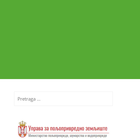
Pretraga
za: