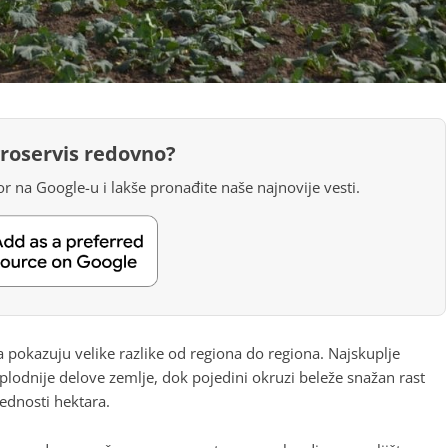
groservis redovno?
r na Google-u i lakše pronađite naše najnovije vesti.
a pokazuju velike razlike od regiona do regiona. Najskuplje
jplodnije delove zemlje, dok pojedini okruzi beleže snažan rast
rednosti hektara.