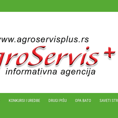
R
KONKURSI I UREDBE
DRUGI PIŠU
OPA BATO
SAVETI ST