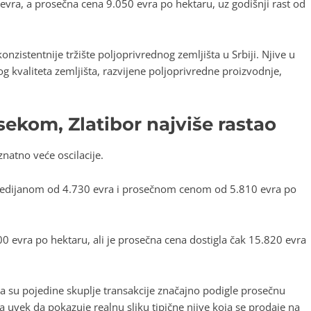
ra, a prosečna cena 9.050 evra po hektaru, uz godišnji rast od
nzistentnije tržište poljoprivrednog zemljišta u Srbiji. Njive u
og kvaliteta zemljišta, razvijene poljoprivredne proizvodnje,
ekom, Zlatibor najviše rastao
natno veće oscilacije.
a medijanom od 4.730 evra i prosečnom cenom od 5.810 evra po
0 evra po hektaru, ali je prosečna cena dostigla čak 15.820 evra
a su pojedine skuplje transakcije značajno podigle prosečnu
 uvek da pokazuje realnu sliku tipične njive koja se prodaje na