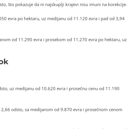
, što pokazuje da ni najskuplji krajevi nisu imuni na korekcije.
0 evra po hektaru, uz medijanu od 11.120 evra i pad od 3,94
ijanom od 11.290 evra i prosekom od 11.270 evra po hektaru, uz
kok
dsto, uz medijanu od 10.620 evra i prosečnu cenu od 11.190
od 2,66 odsto, sa medijanom od 9.870 evra i prosečnom cenom