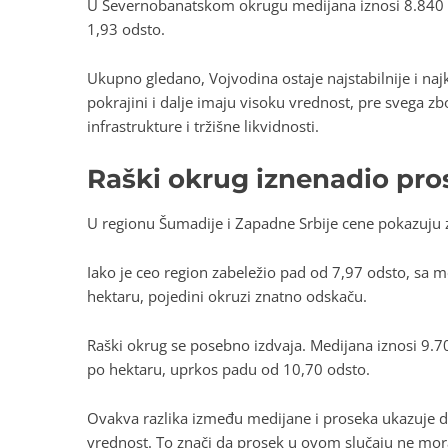
U Severnobanatskom okrugu medijana iznosi 8.840 ev
1,93 odsto.
Ukupno gledano, Vojvodina ostaje najstabilnije i najko
pokrajini i dalje imaju visoku vrednost, pre svega zb
infrastrukture i tržišne likvidnosti.
Raški okrug iznenadio pros
U regionu Šumadije i Zapadne Srbije cene pokazuju z
Iako je ceo region zabeležio pad od 7,97 odsto, s
hektaru, pojedini okruzi znatno odskaču.
Raški okrug se posebno izdvaja. Medijana iznosi 9.70
po hektaru, uprkos padu od 10,70 odsto.
Ovakva razlika između medijane i proseka ukazuje d
vrednost. To znači da prosek u ovom slučaju ne mora