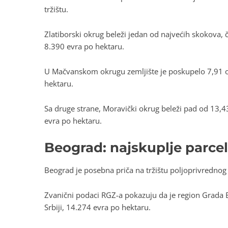
tržištu.
Zlatiborski okrug beleži jedan od najvećih skokova,
8.390 evra po hektaru.
U Mačvanskom okrugu zemljište je poskupelo 7,91 
hektaru.
Sa druge strane, Moravički okrug beleži pad od 13,
evra po hektaru.
Beograd: najskuplje parcel
Beograd je posebna priča na tržištu poljoprivrednog 
Zvanični podaci RGZ-a pokazuju da je region Grada 
Srbiji, 14.274 evra po hektaru.