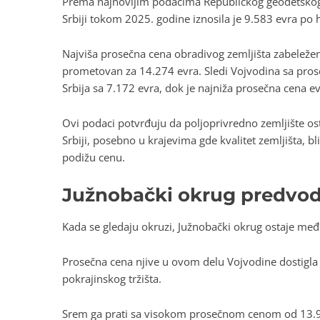
Prema najnovijim podacima Republičkog geodetskog
Srbiji tokom 2025. godine iznosila je 9.583 evra po 
Najviša prosečna cena obradivog zemljišta zabeleže
prometovan za 14.274 evra. Sledi Vojvodina sa pro
Srbija sa 7.172 evra, dok je najniža prosečna cena evi
Ovi podaci potvrđuju da poljoprivredno zemljište ost
Srbiji, posebno u krajevima gde kvalitet zemljišta,
podižu cenu.
Južnobački okrug predvod
Kada se gledaju okruzi, Južnobački okrug ostaje međ
Prosečna cena njive u ovom delu Vojvodine dostigla 
pokrajinskog tržišta.
Srem ga prati sa visokom prosečnom cenom od 13.91