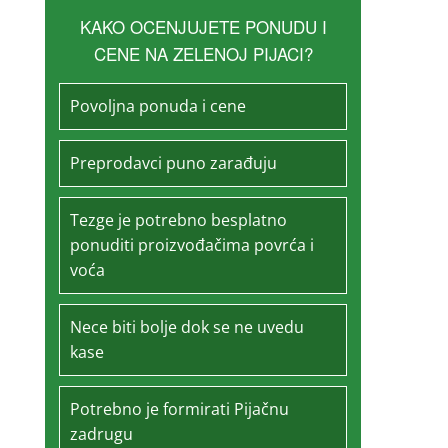
KAKO OCENJUJETE PONUDU I
CENE NA ZELENOJ PIJACI?
Povoljna ponuda i cene
Preprodavci puno zarađuju
Tezge je potrebno besplatno
ponuditi proizvođačima povrća i
voća
Nece biti bolje dok se ne uvedu
kase
Potrebno je formirati Pijačnu
zadrugu