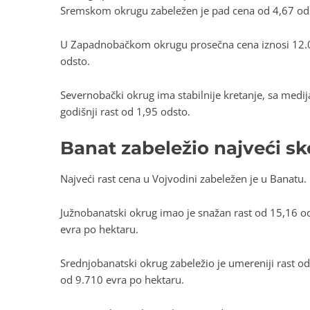
Sremskom okrugu zabeležen je pad cena od 4,67 odsto
U Zapadnobačkom okrugu prosečna cena iznosi 12.05
odsto.
Severnobački okrug ima stabilnije kretanje, sa med
godišnji rast od 1,95 odsto.
Banat zabeležio najveći s
Najveći rast cena u Vojvodini zabeležen je u Banatu.
Južnobanatski okrug imao je snažan rast od 15,16 o
evra po hektaru.
Srednjobanatski okrug zabeležio je umereniji rast 
od 9.710 evra po hektaru.