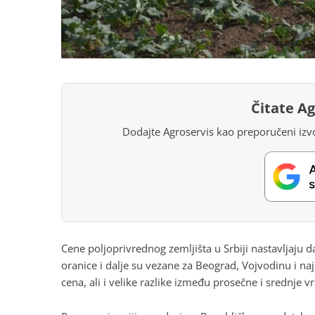
Čitate A
Dodajte Agroservis kao preporučeni izvo
Cene poljoprivrednog zemljišta u Srbiji nastavljaju d
oranice i dalje su vezane za Beograd, Vojvodinu i na
cena, ali i velike razlike između prosečne i srednje v