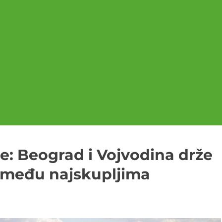
lje: Beograd i Vojvodina drže
 među najskupljima