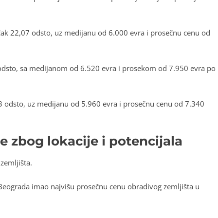
 čak 22,07 odsto, uz medijanu od 6.000 evra i prosečnu cenu od
odsto, sa medijanom od 6.520 evra i prosekom od 7.950 evra po
43 odsto, uz medijanu od 5.960 evra i prosečnu cenu od 7.340
e zbog lokacije i potencijala
zemljišta.
Beograda imao najvišu prosečnu cenu obradivog zemljišta u