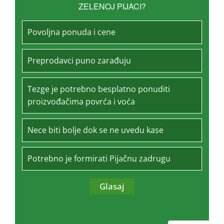
ZELENOJ PIJACI?
Povoljna ponuda i cene
Preprodavci puno zarađuju
Tezge je potrebno besplatno ponuditi
proizvođačima povrća i voća
Nece biti bolje dok se ne uvedu kase
Potrebno je formirati Pijačnu zadrugu