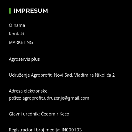
IMPRESUM
O nama
Kontakt
MARKETING
Agroservis plus
Udruženje Agroprofit, Novi Sad, Vladimira Nikolića 2
Adresa elektronske
pošte:
agroprofit.udruzenje@gmail.com
Glavni urednik: Čedomir Keco
Registracioni broj medija: IN000103