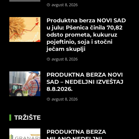
avgust 8, 2026
Produktna berza NOVI SAD
u julu: Pšenica činila 70,82
odsto prometa, kukuruz
pojeftinio, soja i stočni
ječam skuplji
avgust 8, 2026
PRODUKTNA BERZA NOVI
SAD – NEDELJNI IZVEŠTAJ
8.8.2026.
avgust 8, 2026
TRŽIŠTE
PRODUKTNA BERZA
MILANO NEDELJNI