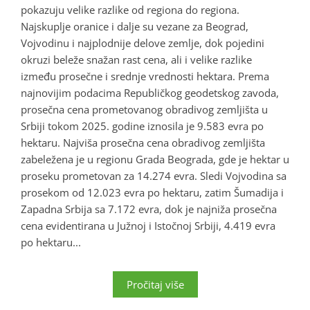
pokazuju velike razlike od regiona do regiona.
Najskuplje oranice i dalje su vezane za Beograd,
Vojvodinu i najplodnije delove zemlje, dok pojedini
okruzi beleže snažan rast cena, ali i velike razlike
između prosečne i srednje vrednosti hektara. Prema
najnovijim podacima Republičkog geodetskog zavoda,
prosečna cena prometovanog obradivog zemljišta u
Srbiji tokom 2025. godine iznosila je 9.583 evra po
hektaru. Najviša prosečna cena obradivog zemljišta
zabeležena je u regionu Grada Beograda, gde je hektar u
proseku prometovan za 14.274 evra. Sledi Vojvodina sa
prosekom od 12.023 evra po hektaru, zatim Šumadija i
Zapadna Srbija sa 7.172 evra, dok je najniža prosečna
cena evidentirana u Južnoj i Istočnoj Srbiji, 4.419 evra
po hektaru...
Pročitaj više