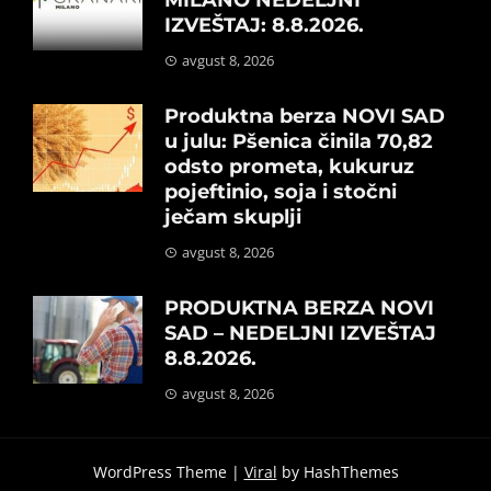
IZVEŠTAJ: 8.8.2026.
avgust 8, 2026
Produktna berza NOVI SAD
u julu: Pšenica činila 70,82
odsto prometa, kukuruz
pojeftinio, soja i stočni
ječam skuplji
avgust 8, 2026
PRODUKTNA BERZA NOVI
SAD – NEDELJNI IZVEŠTAJ
8.8.2026.
avgust 8, 2026
WordPress Theme |
Viral
by HashThemes