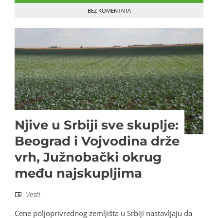
BEZ KOMENTARA
Njive u Srbiji sve skuplje:
Beograd i Vojvodina drže
vrh, Južnobački okrug
među najskupljima
Vesti
Cene poljoprivrednog zemljišta u Srbiji nastavljaju da