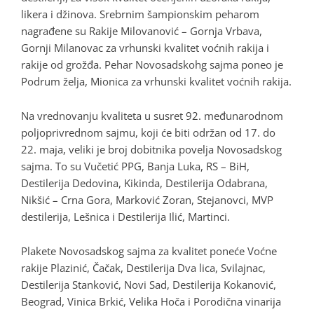
likera i džinova. Srebrnim šampionskim peharom
nagrađene su Rakije Milovanović – Gornja Vrbava,
Gornji Milanovac za vrhunski kvalitet voćnih rakija i
rakije od grožđa. Pehar Novosadskohg sajma poneo je
Podrum želja, Mionica za vrhunski kvalitet voćnih rakija.
Na vrednovanju kvaliteta u susret 92. međunarodnom
poljoprivrednom sajmu, koji će biti održan od 17. do
22. maja, veliki je broj dobitnika povelja Novosadskog
sajma. To su Vučetić PPG, Banja Luka, RS – BiH,
Destilerija Dedovina, Kikinda, Destilerija Odabrana,
Nikšić – Crna Gora, Marković Zoran, Stejanovci, MVP
destilerija, Lešnica i Destilerija Ilić, Martinci.
Plakete Novosadskog sajma za kvalitet poneće Voćne
rakije Plazinić, Čačak, Destilerija Dva lica, Svilajnac,
Destilerija Stanković, Novi Sad, Destilerija Kokanović,
Beograd, Vinica Brkić, Velika Hoča i Porodična vinarija