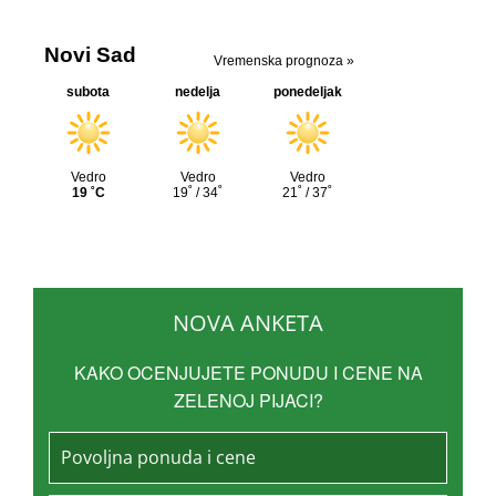
NOVA ANKETA
KAKO OCENJUJETE PONUDU I CENE NA
ZELENOJ PIJACI?
Povoljna ponuda i cene