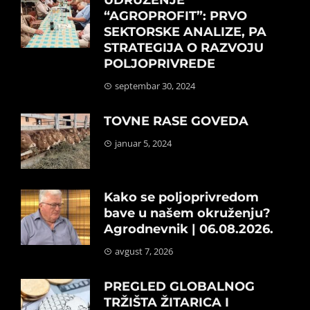
UDRUŽENJE
“AGROPROFIT”: PRVO
SEKTORSKE ANALIZE, PA
STRATEGIJA O RAZVOJU
POLJOPRIVREDE
septembar 30, 2024
TOVNE RASE GOVEDA
januar 5, 2024
Kako se poljoprivredom
bave u našem okruženju?
Agrodnevnik | 06.08.2026.
avgust 7, 2026
PREGLED GLOBALNOG
TRŽIŠTA ŽITARICA I