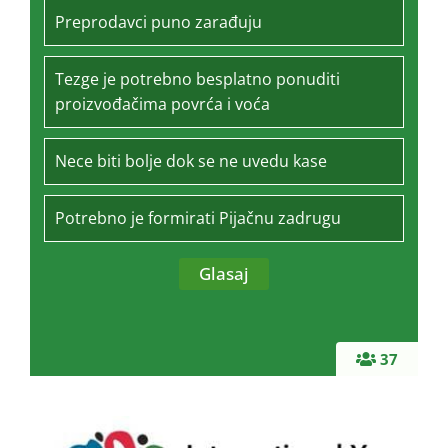
Preprodavci puno zarađuju
Tezge je potrebno besplatno ponuditi
proizvođačima povrća i voća
Nece biti bolje dok se ne uvedu kase
Potrebno je formirati Pijačnu zadrugu
37