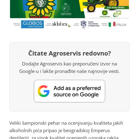
Čitate Agroservis redovno?
Dodajte Agroservis kao preporučeni izvor na
Google-u i lakše pronađite naše najnovije vesti.
Veliki šampionski pehar na ocenjivanju kvaliteta jakih
alkoholnih pića pripao je beogradskoj Emperus
destileriji, za visok kvalitet ocenjenih uzoraka rakija,