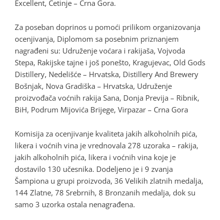
Excellent, Cetinje – Crna Gora.
Za poseban doprinos u pomoći prilikom organizovanja
ocenjivanja, Diplomom sa posebnim priznanjem
nagrađeni su: Udruženje voćara i rakijaša, Vojvoda
Stepa, Rakijske tajne i još ponešto, Kragujevac, Old Gods
Distillery, Nedelišće – Hrvatska, Distillery And Brewery
Bošnjak, Nova Gradiška – Hrvatska, Udruženje
proizvođača voćnih rakija Sana, Donja Previja – Ribnik,
BiH, Podrum Mijovića Brijege, Virpazar – Crna Gora
Komisija za ocenjivanje kvaliteta jakih alkoholnih pića,
likera i voćnih vina je vrednovala 278 uzoraka – rakija,
jakih alkoholnih pića, likera i voćnih vina koje je
dostavilo 130 učesnika. Dodeljeno je i 9 zvanja
Šampiona u grupi proizvoda, 36 Velikih zlatnih medalja,
144 Zlatne, 78 Srebrnih, 8 Bronzanih medalja, dok su
samo 3 uzorka ostala nenagrađena.