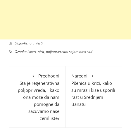
Objavljeno u
Vesti
Oznaka
Likeri
,
pića
,
poljoprivredni sajam novi sad
Predhodni
Naredni
Šta je regenerativna
Pšenica u krizi, kako
poljoprivreda, i kako
su mraz i kiše usporili
ona može da nam
rast u Srednjem
pomogne da
Banatu
sačuvamo naše
zemljište?