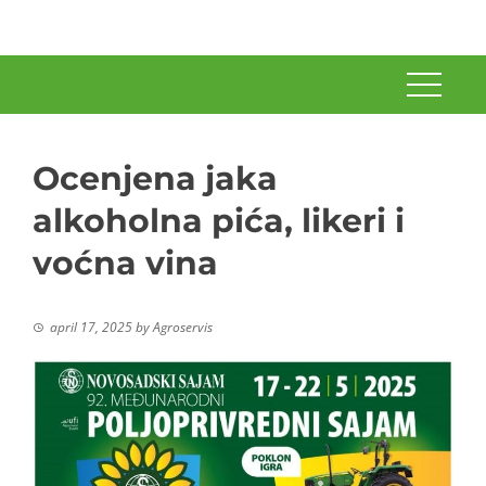
Ocenjena jaka
alkoholna pića, likeri i
voćna vina
april 17, 2025
by
Agroservis