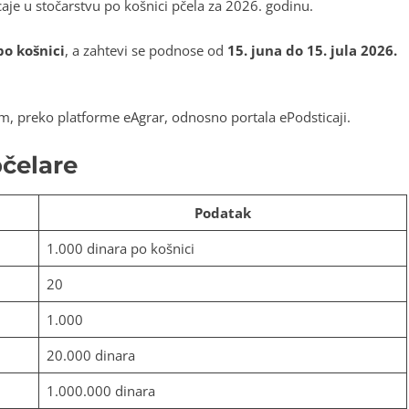
aje u stočarstvu po košnici pčela za 2026. godinu.
po košnici
, a zahtevi se podnose od
15. juna do 15. jula 2026.
tem, preko platforme eAgrar, odnosno portala ePodsticaji.
pčelare
Podatak
1.000 dinara po košnici
20
1.000
20.000 dinara
1.000.000 dinara