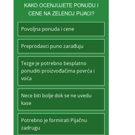
KAKO OCENJUJETE PONUDU I
CENE NA ZELENOJ PIJACI?
Povoljna ponuda i cene
Preprodavci puno zarađuju
Tezge je potrebno besplatno
ponuditi proizvođačima povrća i
voća
Nece biti bolje dok se ne uvedu
kase
Potrebno je formirati Pijačnu
zadrugu