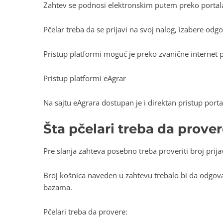
Zahtev se podnosi elektronskim putem preko porta
Pčelar treba da se prijavi na svoj nalog, izabere odg
Pristup platformi moguć je preko zvanične internet p
Pristup platformi eAgrar
Na sajtu eAgrara dostupan je i direktan pristup porta
Šta pčelari treba da prover
Pre slanja zahteva posebno treba proveriti broj prija
Broj košnica naveden u zahtevu trebalo bi da odgova
bazama.
Pčelari treba da provere: