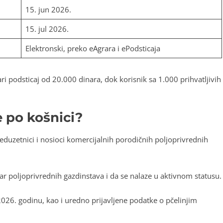
15. jun 2026.
15. jul 2026.
Elektronski, preko eAgrara i ePodsticaja
ri podsticaj od 20.000 dinara, dok korisnik sa 1.000 prihvatljivih
 po košnici?
eduzetnici i nosioci komercijalnih porodičnih poljoprivrednih
r poljoprivrednih gazdinstava i da se nalaze u aktivnom statusu.
026. godinu, kao i uredno prijavljene podatke o pčelinjim