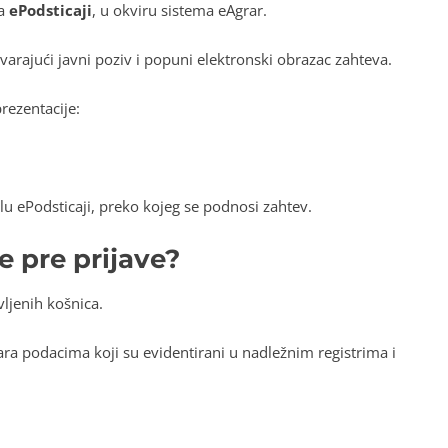
la
ePodsticaji
, u okviru sistema eAgrar.
ovarajući javni poziv i popuni elektronski obrazac zahteva.
rezentacije:
lu ePodsticaji, preko kojeg se podnosi zahtev.
e pre prijave?
vljenih košnica.
ra podacima koji su evidentirani u nadležnim registrima i