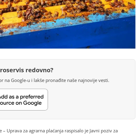
groservis redovno?
r na Google-u i lakše pronađite naše najnovije vesti.
 – Uprava za agrarna plaćanja raspisalo je Javni poziv za