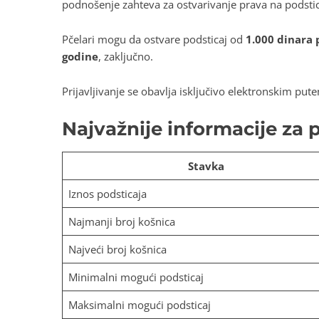
podnošenje zahteva za ostvarivanje prava na podstic
Pčelari mogu da ostvare podsticaj od
1.000 dinara 
godine
, zaključno.
Prijavljivanje se obavlja isključivo elektronskim pu
Najvažnije informacije za 
Stavka
Iznos podsticaja
Najmanji broj košnica
Najveći broj košnica
Minimalni mogući podsticaj
Maksimalni mogući podsticaj