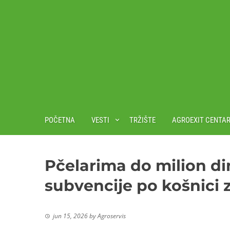
POČETNA
VESTI
TRŽIŠTE
AGROEXIT CENTA
Pčelarima do milion din
subvencije po košnici 
jun 15, 2026
by
Agroservis