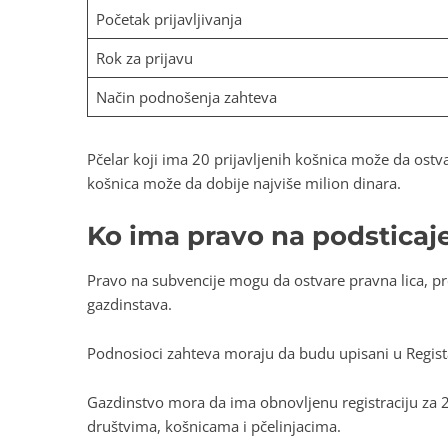
Početak prijavljivanja
Rok za prijavu
Način podnošenja zahteva
Pčelar koji ima 20 prijavljenih košnica može da ostva
košnica može da dobije najviše milion dinara.
Ko ima pravo na podsticaje
Pravo na subvencije mogu da ostvare pravna lica, pr
gazdinstava.
Podnosioci zahteva moraju da budu upisani u Regista
Gazdinstvo mora da ima obnovljenu registraciju za 2
društvima, košnicama i pčelinjacima.