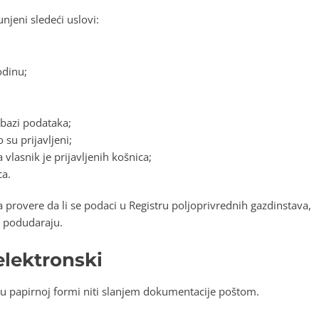
njeni sledeći uslovi:
odinu;
 bazi podataka;
su prijavljeni;
vlasnik je prijavljenih košnica;
ca.
provere da li se podaci u Registru poljoprivrednih gazdinstava,
o podudaraju.
lektronski
e u papirnoj formi niti slanjem dokumentacije poštom.