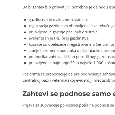
Da bi zahtev bio prihvatljiv, potrebno je da budu ispu
gazdinstvo je u aktivnom statusu;
registracija gazdinstva obnovljena je za tekuću g
prijavljeno je gajenje pčelinjih društava;
evidentiran je HID broj gazdinstva;
košnice su obeležene i registrovane u Centralnoj
stanje i promene podataka o pčelinjacima uredno 
podnosilac zahteva ili član porodičnog gazdinstva 
prijavljeno je najmanje 20, a najviše 1.000 košni
Pčelarima se preporučuje da pre podnošenja zahteva 
Centralnoj bazi i veterinarskoj evidenciji međusobn
Zahtevi se podnose samo e
Prijava za subvencije po košnici pčela ne podnosi s