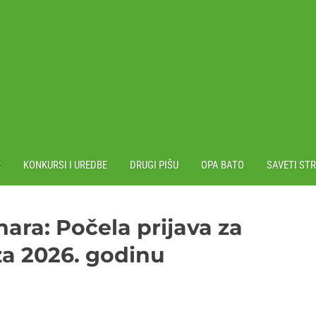
R
KONKURSI I UREDBE
DRUGI PIŠU
OPA BATO
SAVETI ST
ara: Počela prijava za
za 2026. godinu