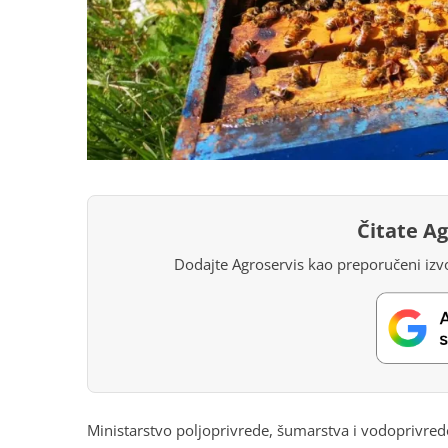
Čitate A
Dodajte Agroservis kao preporučeni izvo
Ministarstvo poljoprivrede, šumarstva i vodoprivrede