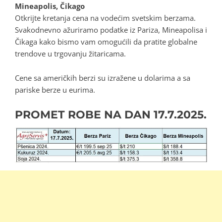
Mineapolis, Čikago
Otkrijte kretanja cena na vodećim svetskim berzama.
Svakodnevno ažuriramo podatke iz Pariza, Mineapolisa i
Čikaga kako bismo vam omogućili da pratite globalne
trendove u trgovanju žitaricama.
Cene sa američkih berzi su izražene u dolarima a sa
pariske berze u eurima.
PROMET ROBE NA DAN
17.7.2025.