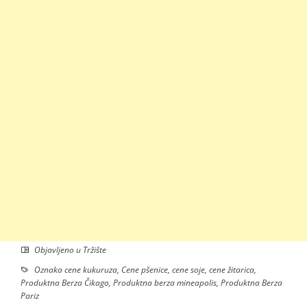
Objavljeno u
Tržište
Oznaka
cene kukuruza
,
Cene pšenice
,
cene soje
,
cene žitarica
,
Produktna Berza Čikago
,
Produktna berza mineapolis
,
Produktna Berza
Pariz