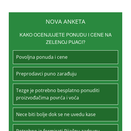
NOVA ANKETA
KAKO OCENJUJETE PONUDU I CENE NA
ZELENOJ PIJACI?
Povoljna ponuda i cene
Preprodavci puno zarađuju
Tezge je potrebno besplatno ponuditi
proizvođačima povrća i voća
Nece biti bolje dok se ne uvedu kase