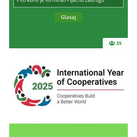
Potrebno je formirati Pijačnu zadrugu
35