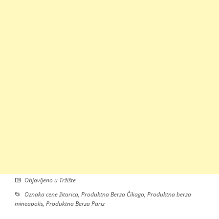
Objavljeno u
Tržište
Oznaka
cene žitarica
,
Produktna Berza Čikago
,
Produktna berza
mineapolis
,
Produktna Berza Pariz