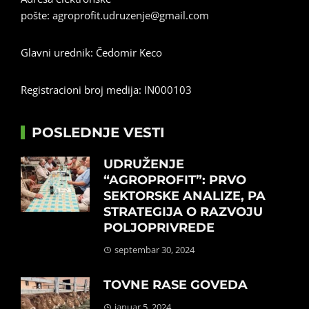
pošte:
agroprofit.udruzenje@gmail.com
Glavni urednik: Čedomir Keco
Registracioni broj medija: IN000103
POSLEDNJE VESTI
UDRUŽENJE
“AGROPROFIT”: PRVO
SEKTORSKE ANALIZE, PA
STRATEGIJA O RAZVOJU
POLJOPRIVREDE
septembar 30, 2024
TOVNE RASE GOVEDA
januar 5, 2024