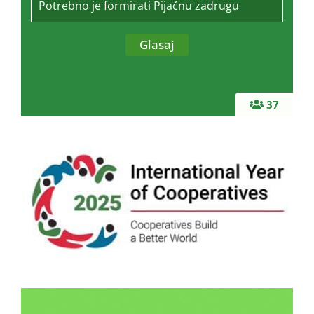
Potrebno je formirati Pijačnu zadrugu
37