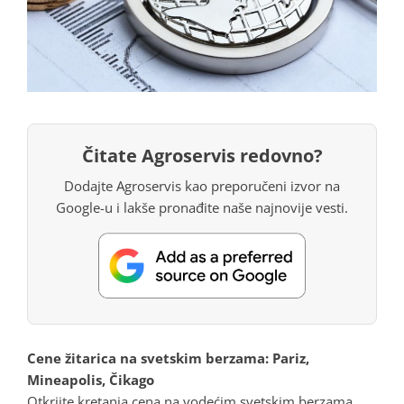
Čitate Agroservis redovno?
Dodajte Agroservis kao preporučeni izvor na
Google-u i lakše pronađite naše najnovije vesti.
Cene žitarica na svetskim berzama: Pariz,
Mineapolis, Čikago
Otkrijte kretanja cena na vodećim svetskim berzama.