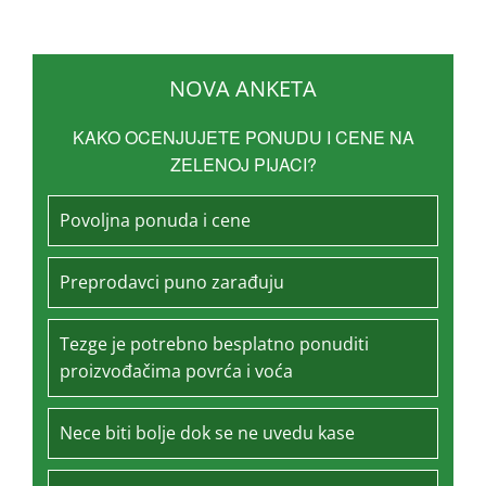
NOVA ANKETA
KAKO OCENJUJETE PONUDU I CENE NA
ZELENOJ PIJACI?
Povoljna ponuda i cene
Preprodavci puno zarađuju
Tezge je potrebno besplatno ponuditi
proizvođačima povrća i voća
Nece biti bolje dok se ne uvedu kase