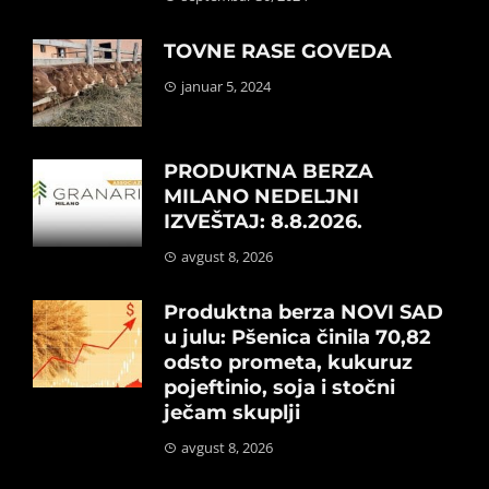
TOVNE RASE GOVEDA
januar 5, 2024
PRODUKTNA BERZA
MILANO NEDELJNI
IZVEŠTAJ: 8.8.2026.
avgust 8, 2026
Produktna berza NOVI SAD
u julu: Pšenica činila 70,82
odsto prometa, kukuruz
pojeftinio, soja i stočni
ječam skuplji
avgust 8, 2026