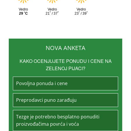
NOVA ANKETA
KAKO OCENJUJETE PONUDU I CENE NA
ZELENOJ PIJACI?
Povoljna ponuda i cene
Preprodavci puno zarađuju
Tezge je potrebno besplatno ponuditi
proizvođačima povrća i voća