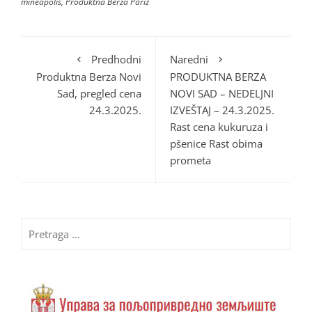
mineapolis
,
Produktna Berza Pariz
Predhodni
Naredni
Produktna Berza Novi
PRODUKTNA BERZA
Sad, pregled cena
NOVI SAD – NEDELJNI
24.3.2025.
IZVEŠTAJ – 24.3.2025.
Rast cena kukuruza i
pšenice Rast obima
prometa
Pretraga
za: