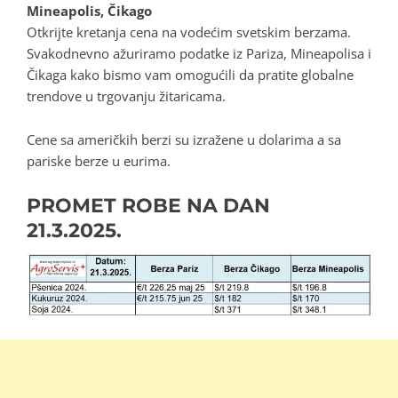
Mineapolis, Čikago
Otkrijte kretanja cena na vodećim svetskim berzama.
Svakodnevno ažuriramo podatke iz Pariza, Mineapolisa i
Čikaga kako bismo vam omogućili da pratite globalne
trendove u trgovanju žitaricama.
Cene sa američkih berzi su izražene u dolarima a sa
pariske berze u eurima.
PROMET ROBE NA DAN
21.3.2025.