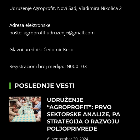
Udruženje Agroprofit, Novi Sad, Vladimira Nikolića 2
Adresa elektronske
pošte:
agroprofit.udruzenje@gmail.com
Glavni urednik: Čedomir Keco
Registracioni broj medija: IN000103
POSLEDNJE VESTI
UDRUŽENJE
“AGROPROFIT”: PRVO
SEKTORSKE ANALIZE, PA
STRATEGIJA O RAZVOJU
POLJOPRIVREDE
septembar 30, 2024