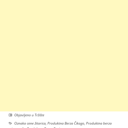
Objavljeno u
Tržište
Oznaka
cene žitarica
,
Produktna Berza Čikago
,
Produktna berza