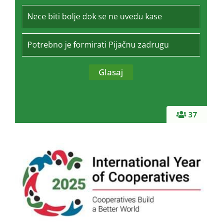
Nece biti bolje dok se ne uvedu kase
Potrebno je formirati Pijačnu zadrugu
37