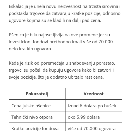
Eskalacija je unela novu neizvesnost na tržišta sirovina i
podstakla trgovce da zatvaraju kratke pozicije, odnosno
ugovore kojima su se kladili na dalji pad cena.
Pšenica je bila najosetljivija na ove promene jer su
investicioni fondovi prethodno imali više od 70.000
neto kratkih ugovora.
Kada je rizik od poremećaja u snabdevanju porastao,
trgovci su počeli da kupuju ugovore kako bi zatvorili
svoje pozicije, što je dodatno ubrzalo rast cena.
Pokazatelj
Vrednost
Cena julske pšenice
iznad 6 dolara po bušelu
Tehnički nivo otpora
oko 5,99 dolara
Kratke pozicije fondova
više od 70.000 ugovora