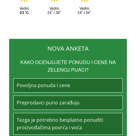
NOVA ANKETA
KAKO OCENJUJETE PONUDU I CENE NA
ZELENOJ PIJACI?
Povoljna ponuda i cene
Preprodavci puno zarađuju
Tezge je potrebno besplatno ponuditi
proizvođačima povrća i voća