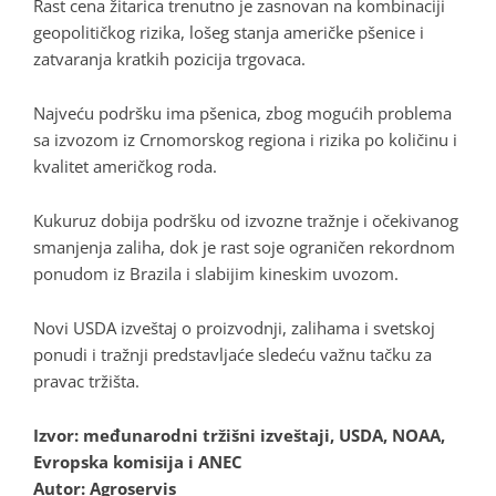
Rast cena žitarica trenutno je zasnovan na kombinaciji
geopolitičkog rizika, lošeg stanja američke pšenice i
zatvaranja kratkih pozicija trgovaca.
Najveću podršku ima pšenica, zbog mogućih problema
sa izvozom iz Crnomorskog regiona i rizika po količinu i
kvalitet američkog roda.
Kukuruz dobija podršku od izvozne tražnje i očekivanog
smanjenja zaliha, dok je rast soje ograničen rekordnom
ponudom iz Brazila i slabijim kineskim uvozom.
Novi USDA izveštaj o proizvodnji, zalihama i svetskoj
ponudi i tražnji predstavljaće sledeću važnu tačku za
pravac tržišta.
Izvor: međunarodni tržišni izveštaji, USDA, NOAA,
Evropska komisija i ANEC
Autor: Agroservis