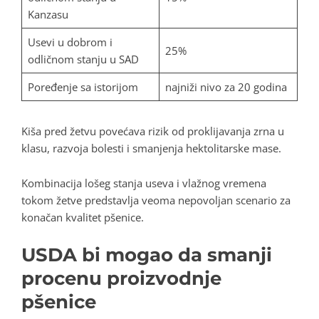
Kanzasu
Usevi u dobrom i
25%
odličnom stanju u SAD
Poređenje sa istorijom
najniži nivo za 20 godina
Kiša pred žetvu povećava rizik od proklijavanja zrna u
klasu, razvoja bolesti i smanjenja hektolitarske mase.
Kombinacija lošeg stanja useva i vlažnog vremena
tokom žetve predstavlja veoma nepovoljan scenario za
konačan kvalitet pšenice.
USDA bi mogao da smanji
procenu proizvodnje
pšenice