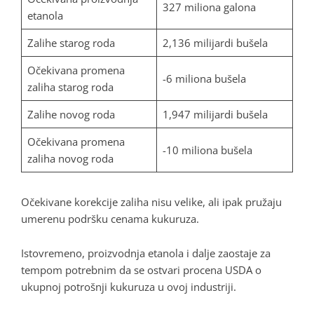
327 miliona galona
etanola
Zalihe starog roda
2,136 milijardi bušela
Očekivana promena
-6 miliona bušela
zaliha starog roda
Zalihe novog roda
1,947 milijardi bušela
Očekivana promena
-10 miliona bušela
zaliha novog roda
Očekivane korekcije zaliha nisu velike, ali ipak pružaju
umerenu podršku cenama kukuruza.
Istovremeno, proizvodnja etanola i dalje zaostaje za
tempom potrebnim da se ostvari procena USDA o
ukupnoj potrošnji kukuruza u ovoj industriji.