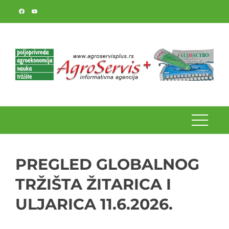
Skip
to
content
PREGLED GLOBALNOG
TRŽIŠTA ŽITARICA I
ULJARICA 11.6.2026.