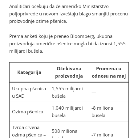
Analitičari očekuju da će američko Ministarstvo
poljoprivrede u novom izveštaju blago smanjiti procenu
proizvodnje ozime pšenice.
Prema anketi koju je preneo Bloomberg, ukupna
proizvodnja američke pšenice mogla bi da iznosi 1,555
milijardi bušela.
Očekivana
Promena u
Kategorija
proizvodnja
odnosu na maj
Ukupna pšenica
1,555 milijardi
—
u SAD
bušela
1,040 milijardi
-8 miliona
Ozima pšenica
bušela
bušela
Tvrda crvena
508 miliona
ozima pšenica –
-7 miliona