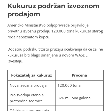
Kukuruz podržan izvoznom
prodajom
Američko Ministarstvo poljoprivrede prijavilo je
privatnu izvoznu prodaju 120.000 tona kukuruza starog
roda nepoznatom kupcu.
Dodatnu podršku tržištu pružaju očekivanja da će zalihe
kukuruza biti blago smanjene u novom WASDE
izveštaju.
Pokazatelj za kukuruz
Procena
Nova izvozna prodaja
120.000 tona
Proizvodnja etanola
326 miliona galona
prethodne sedmice
Očekivana proizvodnja