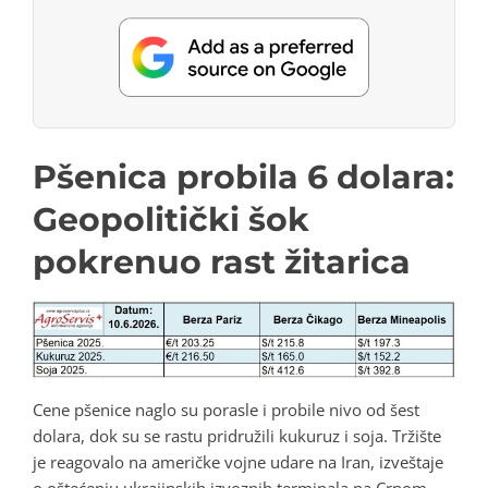
Pšenica probila 6 dolara:
Geopolitički šok
pokrenuo rast žitarica
Cene pšenice naglo su porasle i probile nivo od šest
dolara, dok su se rastu pridružili kukuruz i soja. Tržište
je reagovalo na američke vojne udare na Iran, izveštaje
o oštećenju ukrajinskih izvoznih terminala na Crnom