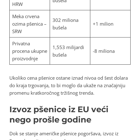
bušela
HRW
Meka crvena
302 miliona
ozima pšenica –
+1 milion
bušela
SRW
Privatna
1,553 milijardi
procena ukupne
-8 miliona
bušela
proizvodnje
Ukoliko cena pšenice ostane iznad nivoa od šest dolara
do kraja trgovanja, to bi moglo da ukaže na značajniju
promenu kratkoročnog tržišnog trenda.
Izvoz pšenice iz EU veći
nego prošle godine
Dok se stanje američke pšenice pogoršava, izvoz iz