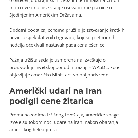
moru i veoma loše stanje useva ozime pšenice u
Sjedinjenim Američkim Državama.
Dodatni podsticaj cenama pružilo je zatvaranje kratkih
pozicija špekulativnih trgovaca, koji su prethodnih
nedelja očekivali nastavak pada cena pšenice.
Pažnja tržišta sada je usmerena na izveštaje o
proizvodnji i svetskoj ponudi i tražnji – WASDE, koje
objavljuje američko Ministarstvo poljoprivrede.
Američki udari na Iran
podigli cene žitarica
Prema navodima tržišnog izveštaja, američke snage
izvele su tokom noći udare na Iran, nakon obaranja
američkog helikoptera.