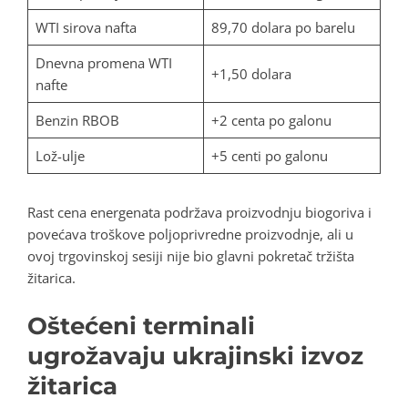
WTI sirova nafta
89,70 dolara po barelu
Dnevna promena WTI
+1,50 dolara
nafte
Benzin RBOB
+2 centa po galonu
Lož-ulje
+5 centi po galonu
Rast cena energenata podržava proizvodnju biogoriva i
povećava troškove poljoprivredne proizvodnje, ali u
ovoj trgovinskoj sesiji nije bio glavni pokretač tržišta
žitarica.
Oštećeni terminali
ugrožavaju ukrajinski izvoz
žitarica