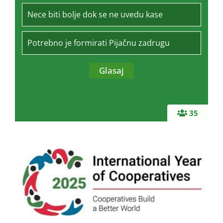
Nece biti bolje dok se ne uvedu kase
Potrebno je formirati Pijačnu zadrugu
35