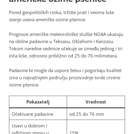
Pored geopolitičkih rizika, tržište prati i veoma loše
stanje useva američke ozime pšenice.
Prognoze američke meteorološke službe NOAA ukazuju
na obilne padavine u Teksasu, Oklahomi i Kanzasu.
Tokom naredne sedmice očekuje se između jednog i tri
inča kiše, odnosno približno od 25 do 76 milimetara.
Padavine bi mogle da uspore žetvu i pogoršaju kvalitet
zrna u najvažnijem području proizvodnje tvrde crvene
ozime pšenice.
Pokazatelj
Vrednost
Očekivane padavine
od 25 do 76 mm
Usevi u dobrom i
odličnom stanju u
15%