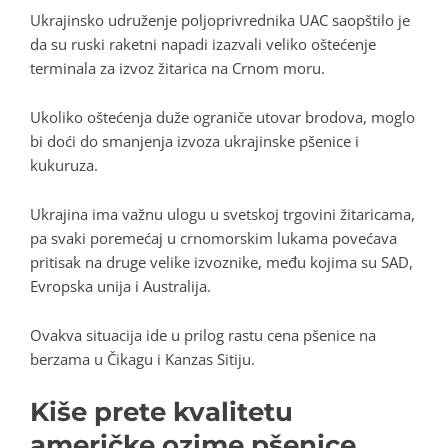
Ukrajinsko udruženje poljoprivrednika UAC saopštilo je
da su ruski raketni napadi izazvali veliko oštećenje
terminala za izvoz žitarica na Crnom moru.
Ukoliko oštećenja duže ograniče utovar brodova, moglo
bi doći do smanjenja izvoza ukrajinske pšenice i
kukuruza.
Ukrajina ima važnu ulogu u svetskoj trgovini žitaricama,
pa svaki poremećaj u crnomorskim lukama povećava
pritisak na druge velike izvoznike, među kojima su SAD,
Evropska unija i Australija.
Ovakva situacija ide u prilog rastu cena pšenice na
berzama u Čikagu i Kanzas Sitiju.
Kiše prete kvalitetu
američke ozime pšenice