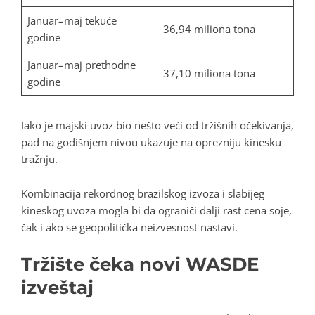
Januar–maj tekuće
36,94 miliona tona
godine
Januar–maj prethodne
37,10 miliona tona
godine
Iako je majski uvoz bio nešto veći od tržišnih očekivanja,
pad na godišnjem nivou ukazuje na oprezniju kinesku
tražnju.
Kombinacija rekordnog brazilskog izvoza i slabijeg
kineskog uvoza mogla bi da ograniči dalji rast cena soje,
čak i ako se geopolitička neizvesnost nastavi.
Tržište čeka novi WASDE
izveštaj