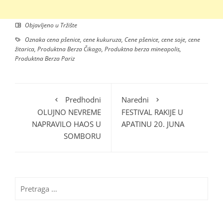
Objavljeno u
Tržište
Oznaka
cena pšenice
,
cene kukuruza
,
Cene pšenice
,
cene soje
,
cene
žitarica
,
Produktna Berza Čikago
,
Produktna berza mineapolis
,
Produktna Berza Pariz
Predhodni
Naredni
OLUJNO NEVREME
FESTIVAL RAKIJE U
NAPRAVILO HAOS U
APATINU 20. JUNA
SOMBORU
Pretraga
za: