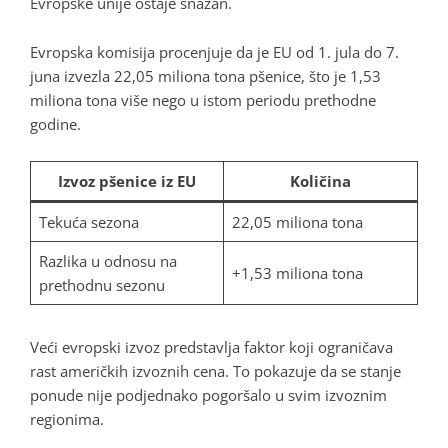
Evropske unije ostaje snažan.
Evropska komisija procenjuje da je EU od 1. jula do 7.
juna izvezla 22,05 miliona tona pšenice, što je 1,53
miliona tona više nego u istom periodu prethodne
godine.
Izvoz pšenice iz EU
Količina
Tekuća sezona
22,05 miliona tona
Razlika u odnosu na
+1,53 miliona tona
prethodnu sezonu
Veći evropski izvoz predstavlja faktor koji ograničava
rast američkih izvoznih cena. To pokazuje da se stanje
ponude nije podjednako pogoršalo u svim izvoznim
regionima.