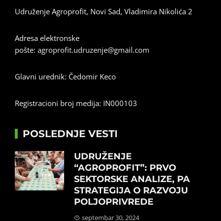
Udruženje Agroprofit, Novi Sad, Vladimira Nikolića 2
Adresa elektronske
pošte:
agroprofit.udruzenje@gmail.com
Glavni urednik: Čedomir Keco
Registracioni broj medija: IN000103
POSLEDNJE VESTI
UDRUŽENJE
“AGROPROFIT”: PRVO
SEKTORSKE ANALIZE, PA
STRATEGIJA O RAZVOJU
POLJOPRIVREDE
septembar 30, 2024