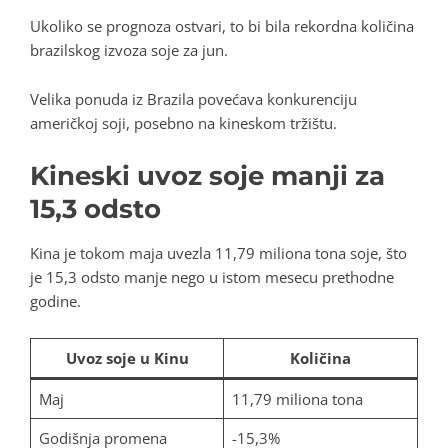
Ukoliko se prognoza ostvari, to bi bila rekordna količina
brazilskog izvoza soje za jun.
Velika ponuda iz Brazila povećava konkurenciju
američkoj soji, posebno na kineskom tržištu.
Kineski uvoz soje manji za
15,3 odsto
Kina je tokom maja uvezla 11,79 miliona tona soje, što
je 15,3 odsto manje nego u istom mesecu prethodne
godine.
Uvoz soje u Kinu
Količina
Maj
11,79 miliona tona
Godišnja promena
-15,3%