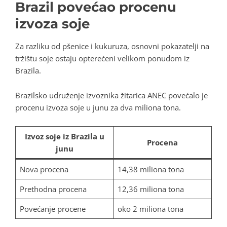
Brazil povećao procenu
izvoza soje
Za razliku od pšenice i kukuruza, osnovni pokazatelji na
tržištu soje ostaju opterećeni velikom ponudom iz
Brazila.
Brazilsko udruženje izvoznika žitarica ANEC povećalo je
procenu izvoza soje u junu za dva miliona tona.
Izvoz soje iz Brazila u
Procena
junu
Nova procena
14,38 miliona tona
Prethodna procena
12,36 miliona tona
Povećanje procene
oko 2 miliona tona