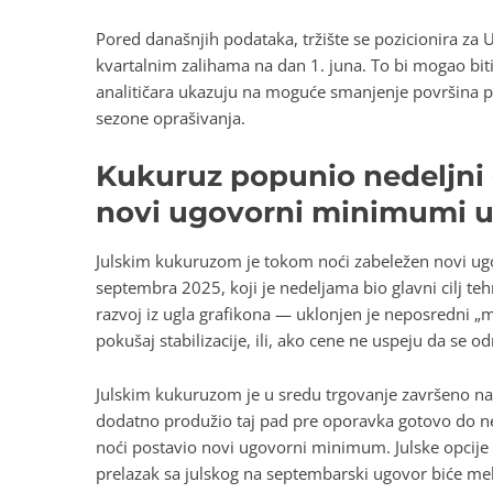
Pored današnjih podataka, tržište se pozicionira za
kvartalnim zalihama na dan 1. juna. To bi mogao biti
analitičara ukazuju na moguće smanjenje površina po
sezone oprašivanja.
Kukuruz popunio nedeljni 
novi ugovorni minimumi uk
Julskim kukuruzom je tokom noći zabeležen novi ug
septembra 2025, koji je nedeljama bio glavni cilj teh
razvoj iz ugla grafikona — uklonjen je neposredni „ma
pokušaj stabilizacije, ili, ako cene ne uspeju da se
Julskim kukuruzom je u sredu trgovanje završeno na
dodatno produžio taj pad pre oporavka gotovo do 
noći postavio novi ugovorni minimum. Julske opcije 
prelazak sa julskog na septembarski ugovor biće meh