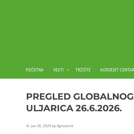
POČETNA
VESTI
TRŽIŠTE
AGROEXIT CENTA
PREGLED GLOBALNOG T
ULJARICA 26.6.2026.
jun 26, 2026
by
Agroservis