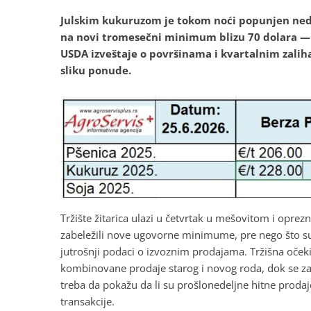
Julskim kukuruzom je tokom noći popunjen nedel
na novi tromesečni minimum blizu 70 dolara — al
USDA izveštaje o površinama i kvartalnim zalih
sliku ponude.
Tržište žitarica ulazi u četvrtak u mešovitom i opr
zabeležili nove ugovorne minimume, pre nego što su
jutrošnji podaci o izvoznim prodajama. Tržišna oče
kombinovane prodaje starog i novog roda, dok se za
treba da pokažu da li su prošlonedeljne hitne prodaje
transakcije.