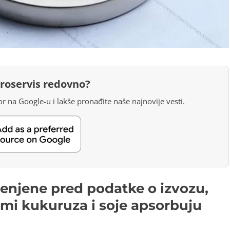
groservis redovno?
r na Google-u i lakše pronađite naše najnovije vesti.
enjene pred podatke o izvozu,
mi kukuruza i soje apsorbuju