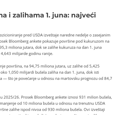
 i zalihama 1. juna: najveći
pozicioniranje pred USDA izveštaje naredne nedelje o zasejanim
Prosek Bloomberg ankete pokazuje površine pod kukuruzom na
5,3 miliona jutara, dok se zalihe kukuruza na dan 1. juna
 4,643 milijarde godinu ranije.
nje površina, na 94,75 miliona jutara, uz zalihe od 5,425
oko 1,050 milijardi bušela zaliha na dan 1. juna, dok isti
tara — što je povećanje u odnosu na martovsku prognozu od 84,7
nu 2025/26. Prosek Bloomberg ankete iznosi 931 milion bušela,
 smanjenje od 10 miliona bušela u odnosu na trenutnu USDA
vršne zalihe ispod nivoa od 930 miliona bušela. Ovi izveštaji