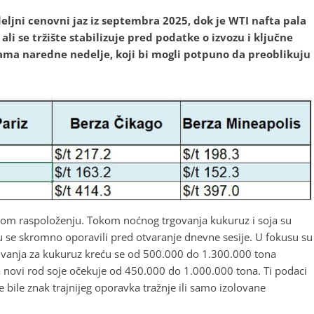
jni cenovni jaz iz septembra 2025, dok je WTI nafta pala
i se tržište stabilizuje pred podatke o izvozu i ključne
ama naredne nedelje, koji bi mogli potpuno da preoblikuju
eznom raspoloženju. Tokom noćnog trgovanja kukuruz i soja su
 se skromno oporavili pred otvaranje dnevne sesije. U fokusu su
kivanja za kukuruz kreću se od 500.000 do 1.300.000 tona
 novi rod soje očekuje od 450.000 do 1.000.000 tona. Ti podaci
 bile znak trajnijeg oporavka tražnje ili samo izolovane