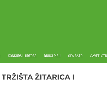
R
KONKURSI I UREDBE
DRUGI PIŠU
OPA BATO
SAVETI ST
RŽIŠTA ŽITARICA I