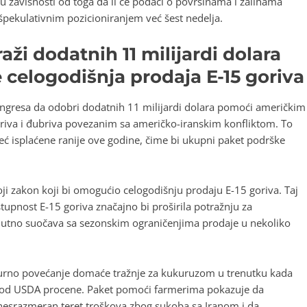
u zavisnosti od toga da li će podaci o površinama i zalihama
 špekulativnim pozicioniranjem već šest nedelja.
ži dodatnih 11 milijardi dolara
celogodišnja prodaja E-15 goriva
ongresa da odobri dodatnih 11 milijardi dolara pomoći američkim
oriva i đubriva povezanim sa američko-iranskim konfliktom. To
eć isplaćene ranije ove godine, čime bi ukupni paket podrške
ji zakon koji bi omogućio celogodišnju prodaju E-15 goriva. Taj
tupnost E-15 goriva značajno bi proširila potražnju za
nutno suočava sa sezonskim ograničenjima prodaje u nekoliko
kturno povećanje domaće tražnje za kukuruzom u trenutku kada
spod USDA procene. Paket pomoći farmerima pokazuje da
 nesrazmeran teret troškova zbog sukoba sa Iranom i da