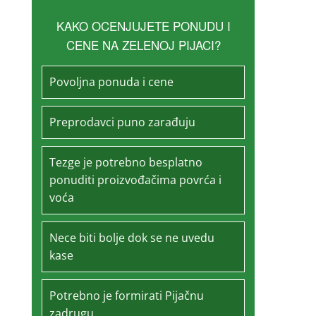
KAKO OCENJUJETE PONUDU I
CENE NA ZELENOJ PIJACI?
Povoljna ponuda i cene
Preprodavci puno zarađuju
Tezge je potrebno besplatno
ponuditi proizvođačima povrća i
voća
Nece biti bolje dok se ne uvedu
kase
Potrebno je formirati Pijačnu
zadrugu