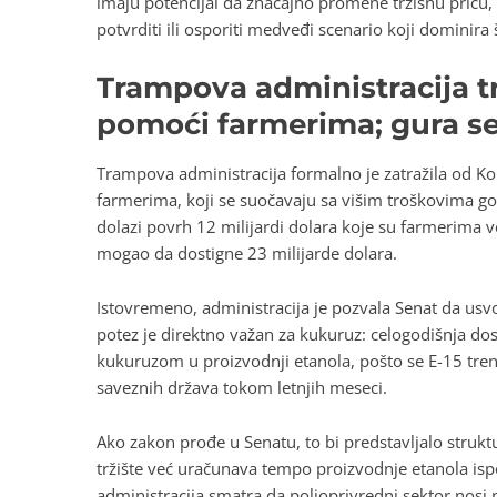
imaju potencijal da značajno promene tržišnu priču, 
potvrditi ili osporiti medveđi scenario koji dominira
Trampova administracija tra
pomoći farmerima; gura se 
Trampova administracija formalno je zatražila od K
farmerima, koji se suočavaju sa višim troškovima g
dolazi povrh 12 milijardi dolara koje su farmerima v
mogao da dostigne 23 milijarde dolara.
Istovremeno, administracija je pozvala Senat da usvo
potez je direktno važan za kukuruz: celogodišnja dos
kukuruzom u proizvodnji etanola, pošto se E-15 tre
saveznih država tokom letnjih meseci.
Ako zakon prođe u Senatu, to bi predstavljalo stru
tržište već uračunava tempo proizvodnje etanola i
administracija smatra da poljoprivredni sektor nosi