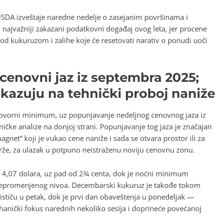
 USDA izveštaje naredne nedelje o zasejanim površinama i
 najvažniji zakazani podatkovni događaj ovog leta, jer procene
d kukuruzom i zalihe koje će resetovati narativ o ponudi uoči
cenovni jaz iz septembra 2025;
azuju na tehnički proboj naniže
ovorni minimum, uz popunjavanje nedeljnog cenovnog jaza iz
ničke analize na donjoj strani. Popunjavanje tog jaza je značajan
gnet“ koji je vukao cene naniže i sada se otvara prostor ili za
 održe, za ulazak u potpuno neistraženu noviju cenovnu zonu.
 4,07 dolara, uz pad od 2¾ centa, dok je noćni minimum
nepromenjenog nivoa. Decembarski kukuruz je takođe tokom
ističu u petak, dok je prvi dan obaveštenja u ponedeljak —
anički fokus narednih nekoliko sesija i doprineće povećanoj