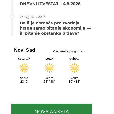
DNEVNI IZVEŠTAJ – 4.8.2026.
avgust 3, 2026
Da li je domaća proizvodnja
hrane samo pitanje ekonomije —
ili pitanje opstanka države?
NOVA ANKETA