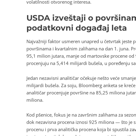
volatilnosti otvorenog interesa.
USDA izveštaji o površinama
podatkovni događaj leta
Najvažniji faktor usmeren unapred u četvrtak jeste 
površinama i kvartalnim zalihama na dan 1. juna. 
95,1 milion jutara, manje od martovske procene od 9
procenjuju na 5,414 milijardi bušela, u poređenju sa
Jedan nezavisni analitičar očekuje nešto veće smanje
milijardi bušela. Za soju, Bloomberg anketa se kreće 
analitičar procenjuje površine na 85,25 miliona ju
miliona.
Kod pšenice, fokus je na završnim zalihama za sezo
dok nezavisna procena iznosi 925 miliona — što je
procenu i prva analitička procena koja bi spustila za