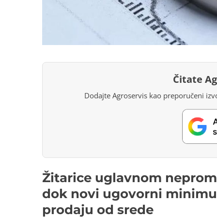
Čitate A
Dodajte Agroservis kao preporučeni izvo
Žitarice uglavnom neprom
dok novi ugovorni minimu
prodaju od srede