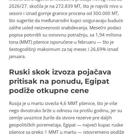
2026/27. skočila je na 272.839 MT, što je najviši nivo u
sezoni i iznad gornje granice procena od 300.000 MT,
što sugeriše da međunarodni kupci osiguravaju buduće
zalihe usled neizvesnosti snabdevanja. Mesečni podaci
popisa potvrdili su osnovnu potražnju, sa 1,94 miliona
tona (MMT) pšenice isporučene u februaru — što je
šestogodišnji maksimum za taj mesec i 26,69% iznad
januara.
Ruski skok izvoza pojačava
pritisak na ponudu, Egipat
podiže otkupne cene
Rusija je u martu izvezla 4,6 MMT pšenice, što je više
nego dvostruko brže u odnosu na prošlu godinu, jer su
zemlje uvoznice žurile da stvore rezerve pre daljih
geopolitičkih poremećaja. Egipat — najveći kupac ruske
pšenice sa preko 1 MMT u martu — istovremeno podiže