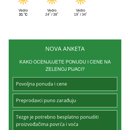
NOVA ANKETA
KAKO OCENJUJETE PONUDU I CENE NA
ZELENOJ PIJACI?
Povoljna ponuda i cene
Preprodavci puno zarađuju
Tezge je potrebno besplatno ponuditi
proizvođačima povrća i voća