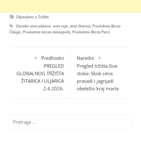
Objavljeno u
Tržište
Oznaka
cena pšenice
,
cene soje
,
cene žitarica
,
Produktna Berza
Čikago
,
Produktna berza mineapolis
,
Produktna Berza Pariz
Predhodni
Naredni
PREGLED
Pregled tržišta žive
GLOBALNOG TRŽIŠTA
stoke: Skok cena
ŽITARICA I ULJARICA
prasadi i jagnjadi
2.4.2026.
obeležio kraj marta
Pretraga
za: