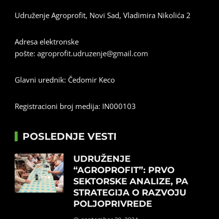
Udruženje Agroprofit, Novi Sad, Vladimira Nikolića 2
Adresa elektronske
pošte:
agroprofit.udruzenje@gmail.com
Glavni urednik: Čedomir Keco
Registracioni broj medija: IN000103
POSLEDNJE VESTI
UDRUŽENJE
“AGROPROFIT”: PRVO
SEKTORSKE ANALIZE, PA
STRATEGIJA O RAZVOJU
POLJOPRIVREDE