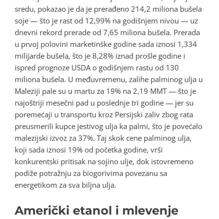
sredu, pokazao je da je prerađeno 214,2 miliona bušela
soje — što je rast od 12,99% na godišnjem nivou — uz
dnevni rekord prerade od 7,65 miliona bušela. Prerada
u prvoj polovini marketinške godine sada iznosi 1,334
milijarde bušela, što je 8,28% iznad prošle godine i
ispred prognoze USDA o godišnjem rastu od 130
miliona bušela. U međuvremenu, zalihe palminog ulja u
Maleziji pale su u martu za 19% na 2,19 MMT — što je
najoštriji mesečni pad u poslednje tri godine — jer su
poremećaji u transportu kroz Persijski zaliv zbog rata
preusmerili kupce jestivog ulja ka palmi, što je povećalo
malezijski izvoz za 37%. Taj skok cene palminog ulja,
koji sada iznosi 19% od početka godine, vrši
konkurentski pritisak na sojino ulje, dok istovremeno
podiže potražnju za biogorivima povezanu sa
energetikom za sva biljna ulja.
Američki etanol i mlevenje