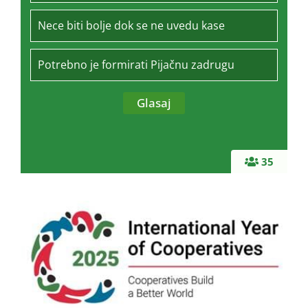
Nece biti bolje dok se ne uvedu kase
Potrebno je formirati Pijačnu zadrugu
35