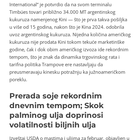
International“ je potvrdio da na svom terminalu
Timbúes tovari približno 34.000 MT argentinskog
kukuruza namenjenog Kini — što je prva takva pošiljka
u više od 15 godina, nakon što je Kina 2024. odobrila
uvoz argentinskog kukuruza. Nijedna količina američkog
kukuruza nije prodata Kini tokom tekuće marketinške
godine, čak i dok obim američkog izvoza ide rekordnim
tempom, što je znak da dinamika trgovinskog rata i
tarifna politika Trampove ere nastavljaju da
preusmeravaju kinesku potražnju ka južnoameričkom
poreklu.
Prerada soje rekordnim
dnevnim tempom; Skok
palminog ulja doprinosi
volatilnosti biljnih ulja
Izveštaj USDA o mastima i uljima za februar, objavljen u