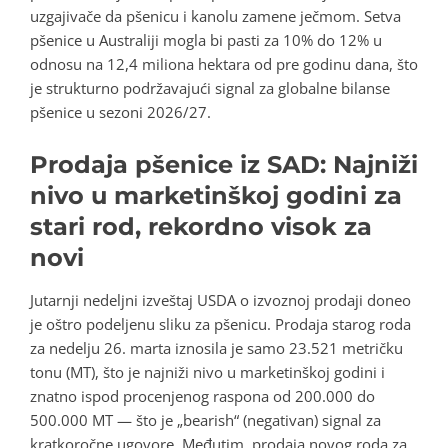
uzgajivače da pšenicu i kanolu zamene ječmom. Setva
pšenice u Australiji mogla bi pasti za 10% do 12% u
odnosu na 12,4 miliona hektara od pre godinu dana, što
je strukturno podržavajući signal za globalne bilanse
pšenice u sezoni 2026/27.
Prodaja pšenice iz SAD: Najniži
nivo u marketinškoj godini za
stari rod, rekordno visok za
novi
Jutarnji nedeljni izveštaj USDA o izvoznoj prodaji doneo
je oštro podeljenu sliku za pšenicu. Prodaja starog roda
za nedelju 26. marta iznosila je samo 23.521 metričku
tonu (MT), što je najniži nivo u marketinškoj godini i
znatno ispod procenjenog raspona od 200.000 do
500.000 MT — što je „bearish“ (negativan) signal za
kratkoročne ugovore. Međutim, prodaja novog roda za