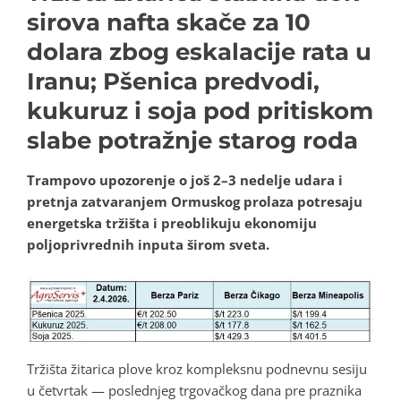
sirova nafta skače za 10
dolara zbog eskalacije rata u
Iranu; Pšenica predvodi,
kukuruz i soja pod pritiskom
slabe potražnje starog roda
Trampovo upozorenje o još 2–3 nedelje udara i
pretnja zatvaranjem Ormuskog prolaza potresaju
energetska tržišta i preoblikuju ekonomiju
poljoprivrednih inputa širom sveta.
Tržišta žitarica plove kroz kompleksnu podnevnu sesiju
u četvrtak — poslednjeg trgovačkog dana pre praznika