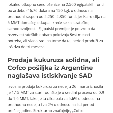
lokalnu otkupnu cenu pšenice na 2.500 egipatskih funti
po ardebu (46,76 dolara na 150 kg), u odnosu na
prethodni raspon od 2.250–2.350 funti, jer Kairo cilja na
5 MMT domaćeg otkupa i kreće se ka strateškoj
samodovoljnosti. Egipatski premijer je potvrdio da
rezerve strateških dobara pokrivaju šest meseci
potreba, ali vlada radi na tome da taj period produži za
još dva do tri meseca.
Prodaja kukuruza solidna, ali
Cofco pošiljka iz Argentine
naglašava istiskivanje SAD
Izvozna prodaja kukuruza za nedelju 26. marta iznosila
je 1,15 MMT za stari rod, što je u sredini procena od 0,9
do 1,6 MMT, iako je ta cifra pala za 5,6% u odnosu na
prethodnu nedelju i za 2% u odnosu na isti period
prošle godine. Strukturno značajnije, „Cofco