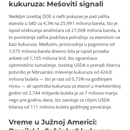
kukuruza: Mešoviti signali
Nedeljni izveštaj DOE o nafti pokazao je pad zaliha
etanola u SAD za 4,3% na 25,991 miliona barela, što je
ispod očekivanja analitičara od 27,068 miliona barela, a
to povlačenje zaliha podržava potražnju za etanolom na
bazi kukuruza. Međutim, proizvodnja u pogonima od
1,075 miliona barela dnevno bila je ispod proseka
ankete od 1,105 miliona b/d, što ograničava
optimistično tumačenje. Izveštaj USDA o preradi žitarica
potvrdio je februarsko mlevenje kukuruza od 424,8
miliona bušela — što je rast od 0,73% na godišnjem
nivou — ali upotreba kukuruza za etanol u marketinškoj
godini od 2,744 milijarde bušela je za 7 miliona manja
nego pre godinu dana, što zaostaje za ciljem USDA
bilansa od 111 miliona bušela godišnjeg povećanja.
Vreme u Južnoj Americi: