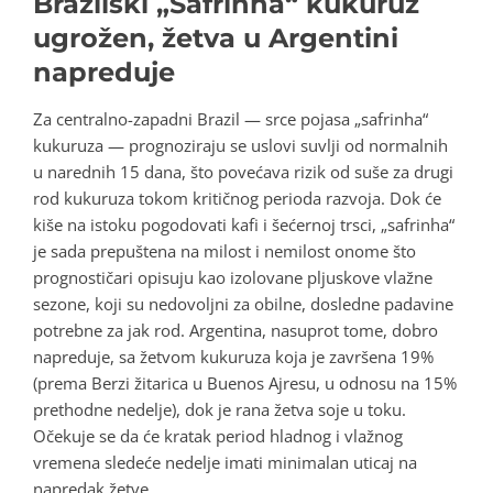
Brazilski „Safrinha“ kukuruz
ugrožen, žetva u Argentini
napreduje
Za centralno-zapadni Brazil — srce pojasa „safrinha“
kukuruza — prognoziraju se uslovi suvlji od normalnih
u narednih 15 dana, što povećava rizik od suše za drugi
rod kukuruza tokom kritičnog perioda razvoja. Dok će
kiše na istoku pogodovati kafi i šećernoj trsci, „safrinha“
je sada prepuštena na milost i nemilost onome što
prognostičari opisuju kao izolovane pljuskove vlažne
sezone, koji su nedovoljni za obilne, dosledne padavine
potrebne za jak rod. Argentina, nasuprot tome, dobro
napreduje, sa žetvom kukuruza koja je završena 19%
(prema Berzi žitarica u Buenos Ajresu, u odnosu na 15%
prethodne nedelje), dok je rana žetva soje u toku.
Očekuje se da će kratak period hladnog i vlažnog
vremena sledeće nedelje imati minimalan uticaj na
napredak žetve.