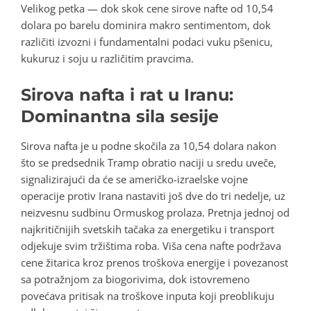
Velikog petka — dok skok cene sirove nafte od 10,54
dolara po barelu dominira makro sentimentom, dok
različiti izvozni i fundamentalni podaci vuku pšenicu,
kukuruz i soju u različitim pravcima.
Sirova nafta i rat u Iranu:
Dominantna sila sesije
Sirova nafta je u podne skočila za 10,54 dolara nakon
što se predsednik Tramp obratio naciji u sredu uveče,
signalizirajući da će se američko-izraelske vojne
operacije protiv Irana nastaviti još dve do tri nedelje, uz
neizvesnu sudbinu Ormuskog prolaza. Pretnja jednoj od
najkritičnijih svetskih tačaka za energetiku i transport
odjekuje svim tržištima roba. Viša cena nafte podržava
cene žitarica kroz prenos troškova energije i povezanost
sa potražnjom za biogorivima, dok istovremeno
povećava pritisak na troškove inputa koji preoblikuju