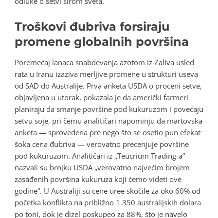
odluke o setvi širom sveta.
Troškovi đubriva forsiraju
promene globalnih površina
Poremećaj lanaca snabdevanja azotom iz Zaliva usled
rata u Iranu izaziva merljive promene u strukturi useva
od SAD do Australije. Prva anketa USDA o proceni setve,
objavljena u utorak, pokazala je da američki farmeri
planiraju da smanje površine pod kukuruzom i povećaju
setvu soje, pri čemu analitičari napominju da martovska
anketa — sprovedena pre nego što se osetio pun efekat
šoka cena đubriva — verovatno precenjuje površine
pod kukuruzom. Analitičari iz „Teucrium Trading-a“
nazvali su brojku USDA „verovatno najvećim brojem
zasađenih površina kukuruza koji ćemo videti ove
godine“. U Australiji su cene uree skočile za oko 60% od
početka konflikta na približno 1.350 australijskih dolara
po toni, dok je dizel poskupeo za 88%, što je navelo