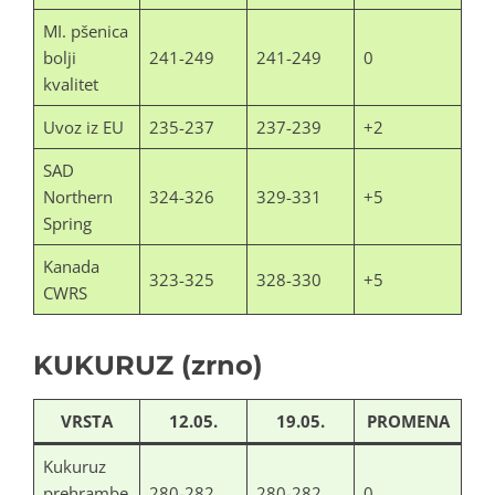
MI. pšenica
bolji
241-249
241-249
0
kvalitet
Uvoz iz EU
235-237
237-239
+2
SAD
Northern
324-326
329-331
+5
Spring
Kanada
323-325
328-330
+5
CWRS
KUKURUZ (zrno)
VRSTA
12.05.
19.05.
PROMENA
Kukuruz
prehrambe
280-282
280-282
0