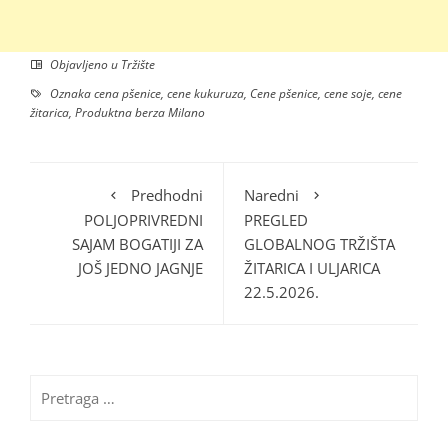
Objavljeno u
Tržište
Oznaka
cena pšenice
,
cene kukuruza
,
Cene pšenice
,
cene soje
,
cene
žitarica
,
Produktna berza Milano
Predhodni
Naredni
POLJOPRIVREDNI
PREGLED
SAJAM BOGATIJI ZA
GLOBALNOG TRŽIŠTA
JOŠ JEDNO JAGNJE
ŽITARICA I ULJARICA
22.5.2026.
Pretraga
za: