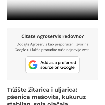
Čitate Agroservis redovno?
Dodajte Agroservis kao preporučeni izvor na
Google-u i lakše pronađite naše najnovije vesti.
Tržište žitarica i uljarica:
pšenica mešovita, kukuruz
stabilan, soja ojačala,