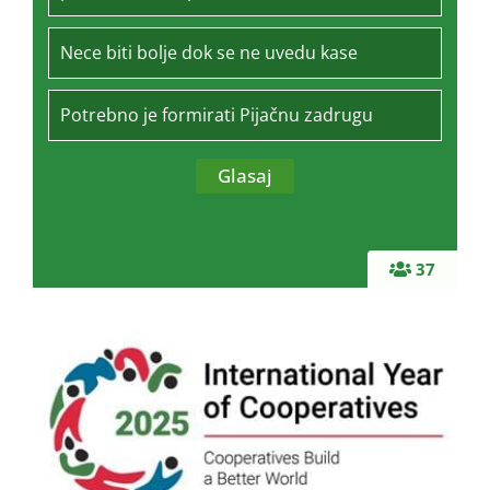
Nece biti bolje dok se ne uvedu kase
Potrebno je formirati Pijačnu zadrugu
37