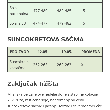
Soja
477-480
482-485
+5
nacionalna
Soja iz EU
474-477
479-482
+5
SUNCOKRETOVA SAČMA
PROIZVOD
12.05.
19.05.
PROMENA
Suncokreto
262-263
262-263
0
va sačma
Zaključak tržišta
Milanska berza je ove nedelje donela stabilne kotacije
kukuruza, rast cena soje, nepromenjenu cenu
suncokretove sačme i jačanje uvozne i severnoameričke