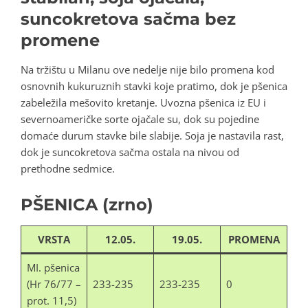
suncokretova sačma bez
promene
Na tržištu u Milanu ove nedelje nije bilo promena kod
osnovnih kukuruznih stavki koje pratimo, dok je pšenica
zabeležila mešovito kretanje. Uvozna pšenica iz EU i
severnoameričke sorte ojačale su, dok su pojedine
domaće durum stavke bile slabije. Soja je nastavila rast,
dok je suncokretova sačma ostala na nivou od
prethodne sedmice.
PŠENICA (zrno)
VRSTA
12.05.
19.05.
PROMENA
MI. pšenica
(Hr 76/77 –
233-235
233-235
0
prot. 11,5)