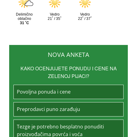
NOVA ANKETA
KAKO OCENJUJETE PONUDU I CENE NA
ZELENOJ PIJACI?
Povoljna ponuda i cene
Preprodavci puno zarađuju
Tezge je potrebno besplatno ponuditi
proizvođačima povrća i voća