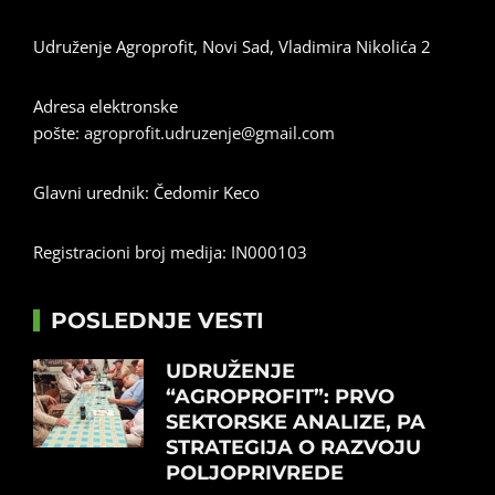
Udruženje Agroprofit, Novi Sad, Vladimira Nikolića 2
Adresa elektronske
pošte:
agroprofit.udruzenje@gmail.com
Glavni urednik: Čedomir Keco
Registracioni broj medija: IN000103
POSLEDNJE VESTI
UDRUŽENJE
“AGROPROFIT”: PRVO
SEKTORSKE ANALIZE, PA
STRATEGIJA O RAZVOJU
POLJOPRIVREDE