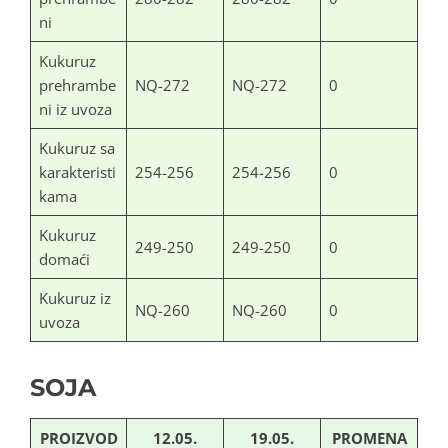
ni
Kukuruz
prehrambe
NQ-272
NQ-272
0
ni iz uvoza
Kukuruz sa
karakteristi
254-256
254-256
0
kama
Kukuruz
249-250
249-250
0
domaći
Kukuruz iz
NQ-260
NQ-260
0
uvoza
SOJA
PROIZVOD
12.05.
19.05.
PROMENA