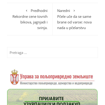
Predhodni
Naredni
Rekordne cene tovnih
Pčele uče da se same
bikova, jagnjadi i
brane od varoe: nova
svinja.
nada u pčelarstvu
Pretraga
za: