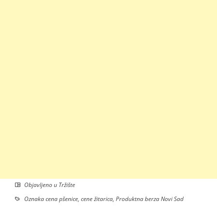
Objavljeno u
Tržište
Oznaka
cena pšenice
,
cene žitarica
,
Produktna berza Novi Sad