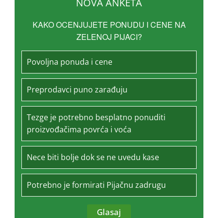
NOVA ANKETA
KAKO OCENJUJETE PONUDU I CENE NA
ZELENOJ PIJACI?
Povoljna ponuda i cene
Preprodavci puno zarađuju
Tezge je potrebno besplatno ponuditi
proizvođačima povrća i voća
Nece biti bolje dok se ne uvedu kase
Potrebno je formirati Pijačnu zadrugu