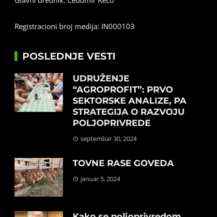
Glavni urednik: Čedomir Keco
Registracioni broj medija: IN000103
POSLEDNJE VESTI
UDRUŽENJE
“AGROPROFIT”: PRVO
SEKTORSKE ANALIZE, PA
STRATEGIJA O RAZVOJU
POLJOPRIVREDE
septembar 30, 2024
TOVNE RASE GOVEDA
januar 5, 2024
Kako se poljoprivredom