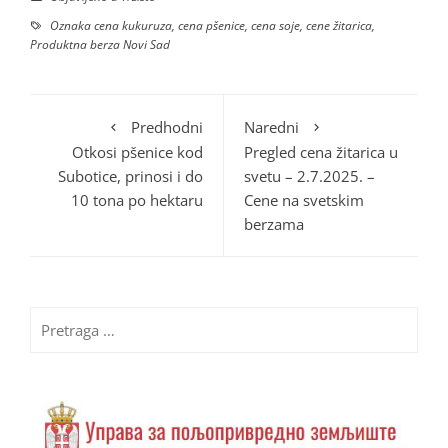
Oznaka
cena kukuruza
,
cena pšenice
,
cena soje
,
cene žitarica
,
Produktna berza Novi Sad
Predhodni
Naredni
Otkosi pšenice kod
Pregled cena žitarica u
Subotice, prinosi i do
svetu – 2.7.2025. –
10 tona po hektaru
Cene na svetskim
berzama
Pretraga
za: