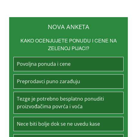
NOVA ANKETA
KAKO OCENJUJETE PONUDU I CENE NA
ZELENOJ PIJACI?
Povoljna ponuda i cene
Preprodavci puno zarađuju
Tezge je potrebno besplatno ponuditi
proizvođačima povrća i voća
Nece biti bolje dok se ne uvedu kase