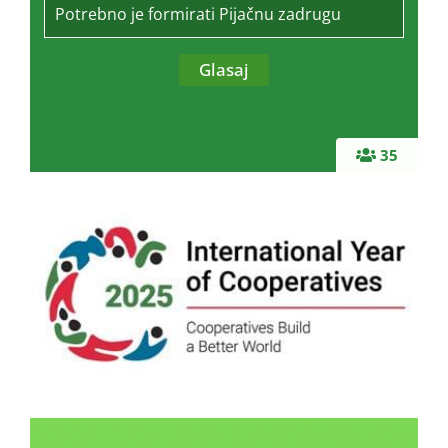
Potrebno je formirati Pijačnu zadrugu
35