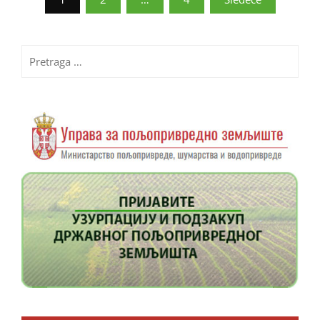
članaka
Pretraga
za: