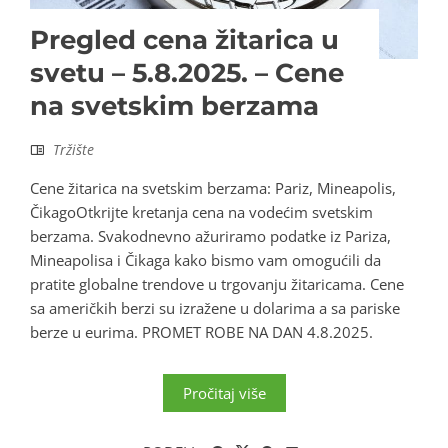
Pregled cena žitarica u
svetu – 5.8.2025. – Cene
na svetskim berzama
Tržište
Cene žitarica na svetskim berzama: Pariz, Mineapolis,
ČikagoOtkrijte kretanja cena na vodećim svetskim
berzama. Svakodnevno ažuriramo podatke iz Pariza,
Mineapolisa i Čikaga kako bismo vam omogućili da
pratite globalne trendove u trgovanju žitaricama. Cene
sa američkih berzi su izražene u dolarima a sa pariske
berze u eurima. PROMET ROBE NA DAN 4.8.2025.
Pročitaj više