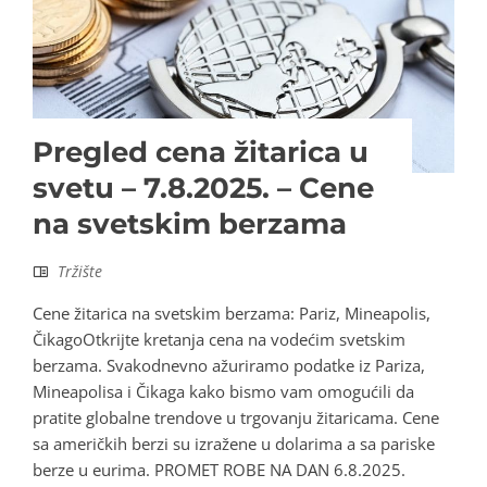
Pregled cena žitarica u
svetu – 7.8.2025. – Cene
na svetskim berzama
Tržište
Cene žitarica na svetskim berzama: Pariz, Mineapolis,
ČikagoOtkrijte kretanja cena na vodećim svetskim
berzama. Svakodnevno ažuriramo podatke iz Pariza,
Mineapolisa i Čikaga kako bismo vam omogućili da
pratite globalne trendove u trgovanju žitaricama. Cene
sa američkih berzi su izražene u dolarima a sa pariske
berze u eurima. PROMET ROBE NA DAN 6.8.2025.