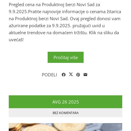
Pregled cena na Produktnoj berzi Novi Sad za
9.9.2025.Pratite najnovije informacije o cenama žitarica
na Produktnoj berzi Novi Sad. Ovaj pregled donosi vam
ažurirane podatke za 9.9.2025. pružajući uvid u
aktuelne trendove na domaćem tržištu. Klik na sliku da
uvećaš!
Pročitaj više
PODELI
AVG
26
2025
BEZ KOMENTARA