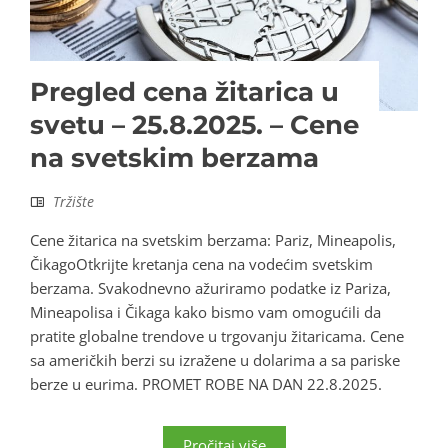
Pregled cena žitarica u
svetu – 25.8.2025. – Cene
na svetskim berzama
Tržište
Cene žitarica na svetskim berzama: Pariz, Mineapolis,
ČikagoOtkrijte kretanja cena na vodećim svetskim
berzama. Svakodnevno ažuriramo podatke iz Pariza,
Mineapolisa i Čikaga kako bismo vam omogućili da
pratite globalne trendove u trgovanju žitaricama. Cene
sa američkih berzi su izražene u dolarima a sa pariske
berze u eurima. PROMET ROBE NA DAN 22.8.2025.
Pročitaj više