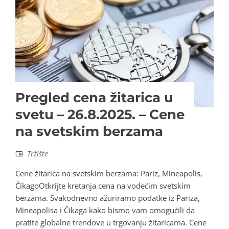
Pregled cena žitarica u
svetu – 26.8.2025. – Cene
na svetskim berzama
Tržište
Cene žitarica na svetskim berzama: Pariz, Mineapolis,
ČikagoOtkrijte kretanja cena na vodećim svetskim
berzama. Svakodnevno ažuriramo podatke iz Pariza,
Mineapolisa i Čikaga kako bismo vam omogućili da
pratite globalne trendove u trgovanju žitaricama. Cene