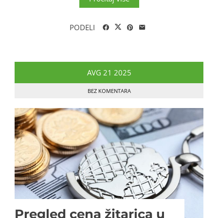
PODELI
AVG
21
2025
BEZ KOMENTARA
Pregled cena žitarica u