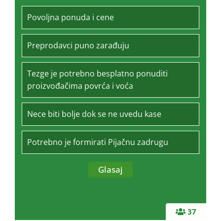
Povoljna ponuda i cene
Preprodavci puno zarađuju
Tezge je potrebno besplatno ponuditi
proizvođačima povrća i voća
Nece biti bolje dok se ne uvedu kase
Potrebno je formirati Pijačnu zadrugu
37