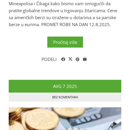
Mineapolisa i Čikaga kako bismo vam omogućili da
pratite globalne trendove u trgovanju žitaricama. Cene
sa američkih berzi su izražene u dolarima a sa pariske
berze u eurima. PROMET ROBE NA DAN 12.8.2025.
Pročitaj više
PODELI
AVG
7
2025
BEZ KOMENTARA