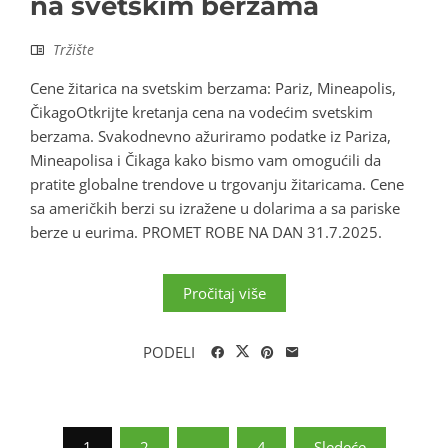
na svetskim berzama
Tržište
Cene žitarica na svetskim berzama: Pariz, Mineapolis,
ČikagoOtkrijte kretanja cena na vodećim svetskim
berzama. Svakodnevno ažuriramo podatke iz Pariza,
Mineapolisa i Čikaga kako bismo vam omogućili da
pratite globalne trendove u trgovanju žitaricama. Cene
sa američkih berzi su izražene u dolarima a sa pariske
berze u eurima. PROMET ROBE NA DAN 31.7.2025.
Pročitaj više
PODELI
Paginacija
1
2
…
4
Sledeće