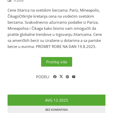
Tržište
Cene žitarica na svetskim berzama: Pariz, Mineapolis,
ČikagoOtkrijte kretanja cena na vodećim svetskim
berzama. Svakodnevno ažuriramo podatke iz Pariza,
Mineapolisa i Čikaga kako bismo vam omogućili da
pratite globalne trendove u trgovanju žitaricama. Cene
sa američkih berzi su izražene u dolarima a sa pariske
berze u eurima. PROMET ROBE NA DAN 19.8.2025.
Pročitaj više
PODELI
AVG
13
2025
BEZ KOMENTARA