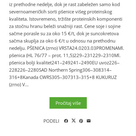
iz prethodne nedelje, dok je rast zabeležen samo kod
severnoameričkih sorti pšenice višeg proteinskog
kvaliteta. Istovremeno, tržište proteinskih komponenti
za stočnu hranu beleži snažniji rast. Cene soje i sojine
sačme porasle su za oko 15 €/t, dok je suncokretova
sačma skuplja za oko 6 €/t u odnosu na prethodnu
nedelju. PŠENICA (zrno) VRSTA24.0203.03PROMENAMl.
pšenica (HL 76/77 – prot. 11,5)229–231229–2310Ml.
pšenica bolji kvalitet241–249241–2490EU uvoz226–
228226–2280SAD Northern Spring306–308314–
316+8Kanada CWRS305–307313–315+8 KUKURUZ
(zrno) V...
Pročitaj više
PODELI