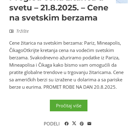
svetu – 21.8.2025. – Cene
na svetskim berzama
Tržište
Cene žitarica na svetskim berzama: Pariz, Mineapolis,
ČikagoOtkrijte kretanja cena na vodećim svetskim
berzama. Svakodnevno ažuriramo podatke iz Pariza,
Mineapolisa i Čikaga kako bismo vam omogućili da
pratite globalne trendove u trgovanju žitaricama. Cene
sa američkih berzi su izražene u dolarima a sa pariske
berze u eurima. PROMET ROBE NA DAN 20.8.2025.
Pročitaj više
PODELI