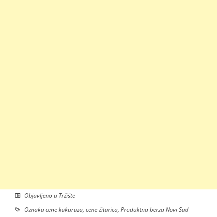
Objavljeno u
Tržište
Oznaka
cene kukuruza
,
cene žitarica
,
Produktna berza Novi Sad