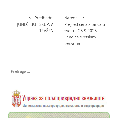
Predhodni
Naredni
JUNEĆI BUT SKUP, A
Pregled cena žitarica u
TRAŽEN
svetu – 25.9.2025. –
Cene na svetskim
berzama
Pretraga
za: