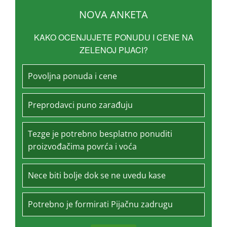
NOVA ANKETA
KAKO OCENJUJETE PONUDU I CENE NA
ZELENOJ PIJACI?
Povoljna ponuda i cene
Preprodavci puno zarađuju
Tezge je potrebno besplatno ponuditi
proizvođačima povrća i voća
Nece biti bolje dok se ne uvedu kase
Potrebno je formirati Pijačnu zadrugu