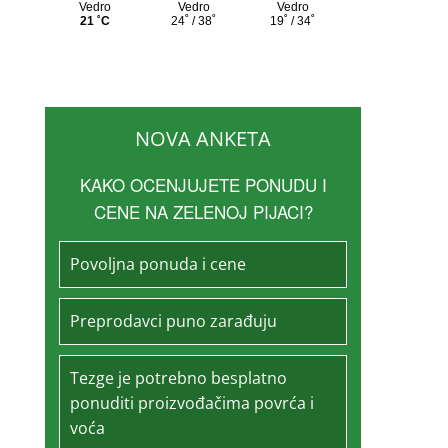
NOVA ANKETA
KAKO OCENJUJETE PONUDU I
CENE NA ZELENOJ PIJACI?
Povoljna ponuda i cene
Preprodavci puno zarađuju
Tezge je potrebno besplatno
ponuditi proizvođačima povrća i
voća