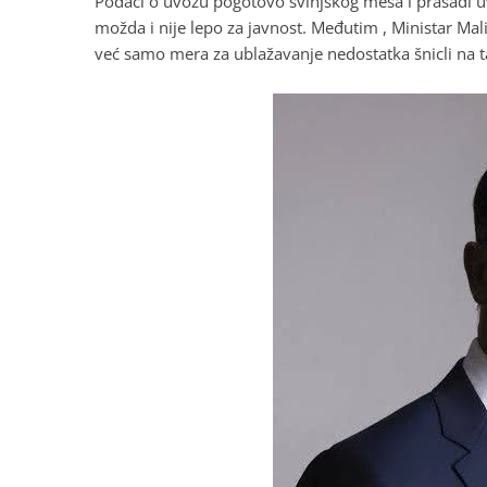
Podaci o uvozu pogotovo svinjskog mesa i prasadi uv
možda i nije lepo za javnost. Međutim , Ministar Mali
već samo mera za ublažavanje nedostatka šnicli na t