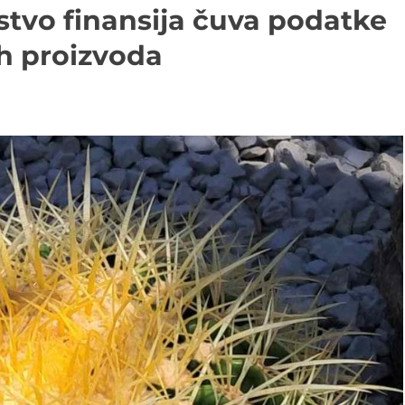
stvo finansija čuva podatke
h proizvoda