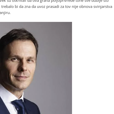
ek su otkrivali da ova grana poljoprivrede tone sve dublje što
 trebalo bi da zna da uvoz prasadi za tov nije obnova svinjarstva
anjiru.