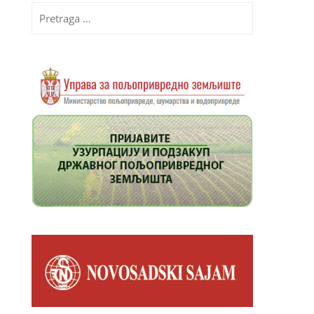
Pretraga
za: