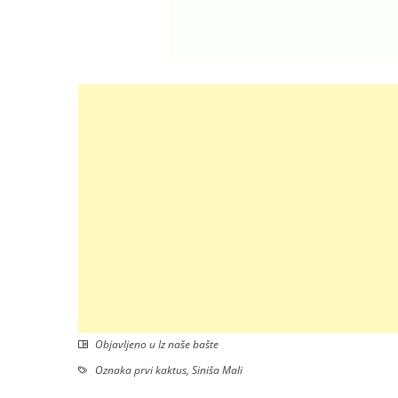
Objavljeno u
Iz naše bašte
Oznaka
prvi kaktus
,
Siniša Mali