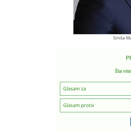
Siniša Ma
P
Šta mis
Glasam za
Glasam protiv