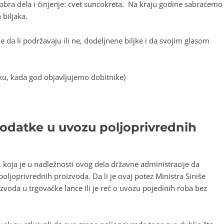
 dobra dela i činjenje: cvet suncokreta. Na kraju godine sabraćemo
biljaka.
e da li podržavaju ili ne, dodeljnene biljke i da svojim glasom
ku, kada god objavljujemo dobitnike)
podatke u uvozu poljoprivrednih
, koja je u nadležnosti ovog dela državne administracije da
oljoprivrednih proizvoda. Da li je ovaj potez Ministra Siniše
zvoda u trgovačke lance ili je reč o uvozu pojedinih roba bez