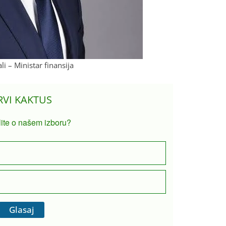
li – Ministar finansija
RVI KAKTUS
lite o našem izboru?