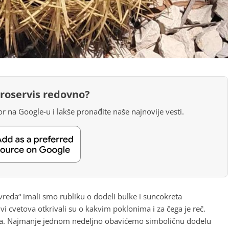
groservis redovno?
r na Google-u i lakše pronađite naše najnovije vesti.
reda“ imali smo rubliku o dodeli bulke i suncokreta
i cvetova otkrivali su o kakvim poklonima i za čega je reč.
ma. Najmanje jednom nedeljno obavićemo simboličnu dodelu