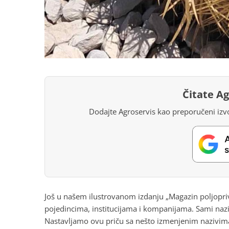
Čitate A
Dodajte Agroservis kao preporučeni izvo
Još u našem ilustrovanom izdanju „Magazin poljopriv
pojedincima, institucijama i kompanijama. Sami naziv
Nastavljamo ovu priču sa nešto izmenjenim nazivi