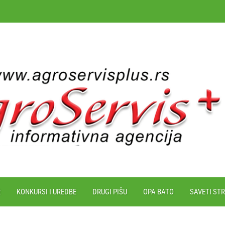
R
KONKURSI I UREDBE
DRUGI PIŠU
OPA BATO
SAVETI ST