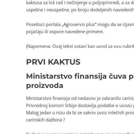
kaktusa za loš rad i nečinjenje u poljoprivredi, a za
uspešne i neuspešne, po broju dodeljenih navedenih 
Posetioci portala „Agroservis plus“ mogu da se izjasn
pojačaju ili ospore navedene primere.
(Napomena: Ovaj tekst ostavi kao uvod za ovu rubri
PRVI KAKTUS
Ministarstvo finansija čuva 
proizvoda
Ministarstvo finansija od nedavno je zabranilo carini
Privrednoj komori Srbije dostavlja podatke o uvozu p
Malog jedan u nizu da bi se sakrio uvoz mlečnih proi
carinskih dažbina ?