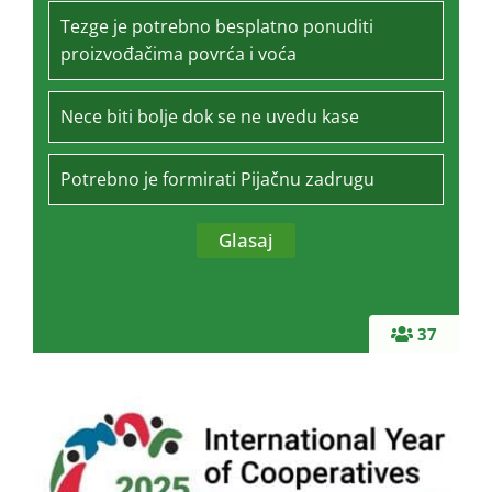
Tezge je potrebno besplatno ponuditi
proizvođačima povrća i voća
Nece biti bolje dok se ne uvedu kase
Potrebno je formirati Pijačnu zadrugu
37