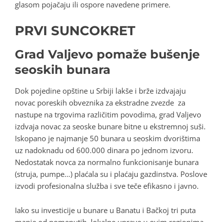
glasom pojačaju ili ospore navedene primere.
PRVI SUNCOKRET
Grad Valjevo pomaže bušenje
seoskih bunara
Dok pojedine opštine u Srbiji lakše i brže izdvajaju
novac poreskih obveznika za ekstradne zvezde za
nastupe na trgovima različitim povodima, grad Valjevo
izdvaja novac za seoske bunare bitne u ekstremnoj suši.
Iskopano je najmanje 50 bunara u seoskim dvorištima
uz nadoknadu od 600.000 dinara po jednom izvoru.
Nedostatak novca za normalno funkcionisanje bunara
(struja, pumpe…) plaćala su i plaćaju gazdinstva. Poslove
izvodi profesionalna služba i sve teče efikasno i javno.
Iako su investicije u bunare u Banatu i Bačkoj tri puta