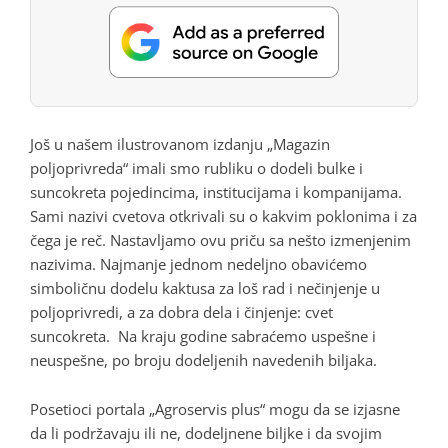
Još u našem ilustrovanom izdanju „Magazin
poljoprivreda“ imali smo rubliku o dodeli bulke i
suncokreta pojedincima, institucijama i kompanijama.
Sami nazivi cvetova otkrivali su o kakvim poklonima i za
čega je reč. Nastavljamo ovu priču sa nešto izmenjenim
nazivima. Najmanje jednom nedeljno obavićemo
simboličnu dodelu kaktusa za loš rad i nečinjenje u
poljoprivredi, a za dobra dela i činjenje: cvet
suncokreta. Na kraju godine sabraćemo uspešne i
neuspešne, po broju dodeljenih navedenih biljaka.
Posetioci portala „Agroservis plus“ mogu da se izjasne
da li podržavaju ili ne, dodeljnene biljke i da svojim