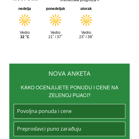
NOVA ANKETA
KAKO OCENJUJETE PONUDU I CENE NA
ZELENOJ PIJACI?
Povoljna ponuda i cene
Preprodavci puno zarađuju