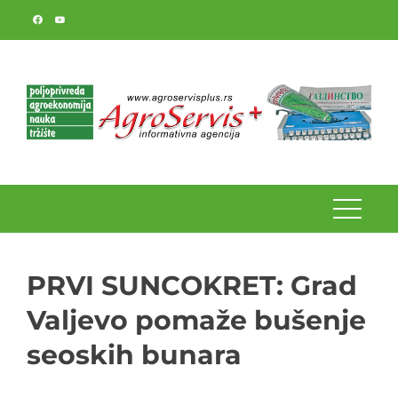
Skip
to
content
PRVI SUNCOKRET: Grad
Valjevo pomaže bušenje
seoskih bunara