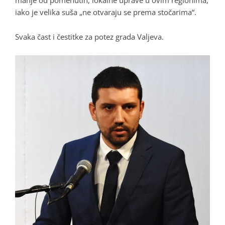
manje od pomenutih, lokalne uprave u ovim regionima,
iako je velika suša „ne otvaraju se prema stočarima“.
Svaka čast i čestitke za potez grada Valjeva.