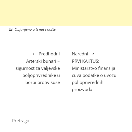
Objavljeno u
Iz naše bašte
Predhodni
Naredni
Arterski bunari –
PRVI KAKTUS:
sigurnost za valjevske
Ministarstvo finansija
poljoprivrednike u
čuva podatke o uvozu
borbi protiv suše
poljoprivrednih
proizvoda
Pretraga
za: