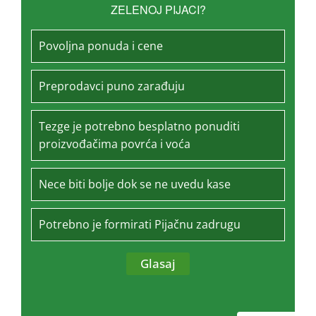
ZELENOJ PIJACI?
Povoljna ponuda i cene
Preprodavci puno zarađuju
Tezge je potrebno besplatno ponuditi
proizvođačima povrća i voća
Nece biti bolje dok se ne uvedu kase
Potrebno je formirati Pijačnu zadrugu