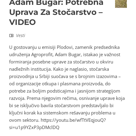
Adam Bugar: Potrebna
Uprava Za Stočarstvo –
VIDEO
Vesti
U gostovanju u emisiji Plodovi, zamenik predsednika
udruženja Agroprofit, Adam Bugar, istakao je važnost
formiranja posebne uprave za stočarstvo u okviru
nadležnih institucija. Kako je naglasio, stočarska
proizvodnja u Srbiji suočava se s brojnim izazovima –
od organizacije otkupa i plasmana proizvoda, do
potrebe za boljim podsticajima i jasnijom strategijom
razvoja. Prema njegovim rečima, osnivanje uprave koja
bi se isključivo bavila stočarstvom predstavljalo bi
ključni korak ka sistemskom rešavanju problema u
ovom sektoru. https://youtu.be/wfTtVEqjouQ?
si=u1p9YZxP3pDMclDQ