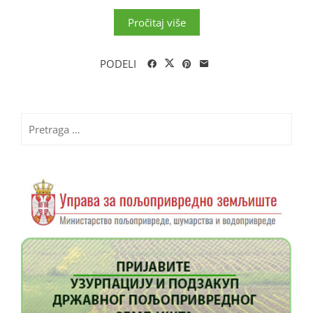
Pročitaj više
PODELI
Pretraga
za: