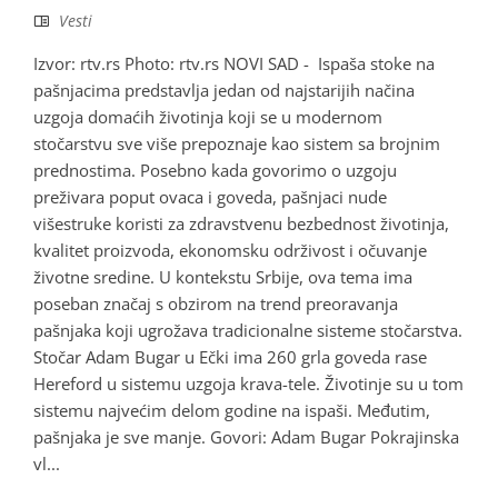
Vesti
Izvor: rtv.rs Photo: rtv.rs NOVI SAD - Ispaša stoke na
pašnjacima predstavlja jedan od najstarijih načina
uzgoja domaćih životinja koji se u modernom
stočarstvu sve više prepoznaje kao sistem sa brojnim
prednostima. Posebno kada govorimo o uzgoju
preživara poput ovaca i goveda, pašnjaci nude
višestruke koristi za zdravstvenu bezbednost životinja,
kvalitet proizvoda, ekonomsku održivost i očuvanje
životne sredine. U kontekstu Srbije, ova tema ima
poseban značaj s obzirom na trend preoravanja
pašnjaka koji ugrožava tradicionalne sisteme stočarstva.
Stočar Adam Bugar u Ečki ima 260 grla goveda rase
Hereford u sistemu uzgoja krava-tele. Životinje su u tom
sistemu najvećim delom godine na ispaši. Međutim,
pašnjaka je sve manje. Govori: Adam Bugar Pokrajinska
vl...