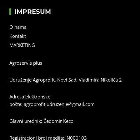
IMPRESUM
O nama
Kontakt
MARKETING
Agroservis plus
Udruženje Agroprofit, Novi Sad, Vladimira Nikolića 2
Adresa elektronske
pošte:
agroprofit.udruzenje@gmail.com
Glavni urednik: Čedomir Keco
Registracioni broj medija: IN000103