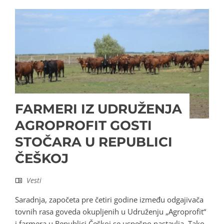
FARMERI IZ UDRUŽENJA
AGROPROFIT GOSTI
STOČARA U REPUBLICI
ČEŠKOJ
Vesti
Saradnja, započeta pre četiri godine između odgajivača
tovnih rasa goveda okupljenih u Udruženju „Agroprofit“
i farmera u Republici Češkoj se uspešno nastavlja. Tako