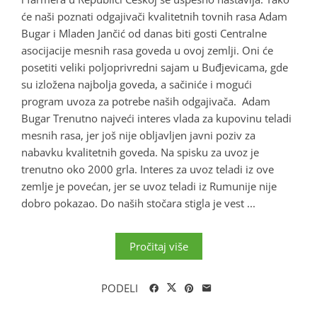
će naši poznati odgajivači kvalitetnih tovnih rasa Adam
Bugar i Mladen Jančić od danas biti gosti Centralne
asocijacije mesnih rasa goveda u ovoj zemlji. Oni će
posetiti veliki poljoprivredni sajam u Buđjevicama, gde
su izložena najbolja goveda, a sačiniće i mogući
program uvoza za potrebe naših odgajivača. Adam
Bugar Trenutno najveći interes vlada za kupovinu teladi
mesnih rasa, jer još nije obljavljen javni poziv za
nabavku kvalitetnih goveda. Na spisku za uvoz je
trenutno oko 2000 grla. Interes za uvoz teladi iz ove
zemlje je povećan, jer se uvoz teladi iz Rumunije nije
dobro pokazao. Do naših stočara stigla je vest ...
Pročitaj više
PODELI