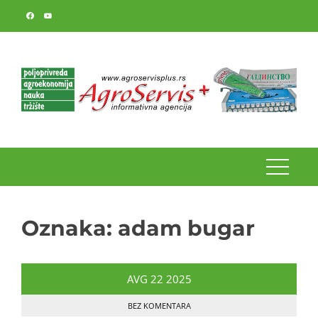
Skip
to
content
Oznaka:
adam bugar
AVG
22
2025
BEZ KOMENTARA