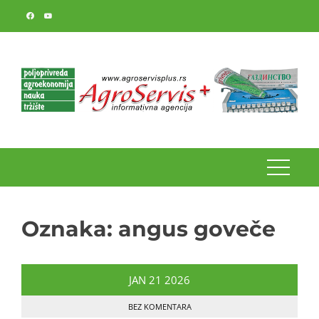
Skip
to
content
Oznaka:
angus goveče
JAN
21
2026
BEZ KOMENTARA