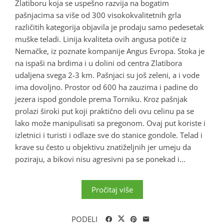
Zlatiboru koja se uspešno razvija na bogatim
pašnjacima sa više od 300 visokokvalitetnih grla
različitih kategorija objavila je prodaju samo pedesetak
muške teladi. Linija kvaliteta ovih angusa potiče iz
Nemačke, iz poznate kompanije Angus Evropa. Stoka je
na ispaši na brdima i u dolini od centra Zlatibora
udaljena svega 2-3 km. Pašnjaci su još zeleni, a i vode
ima dovoljno. Prostor od 600 ha zauzima i padine do
jezera ispod gondole prema Torniku. Kroz pašnjak
prolazi široki put koji praktično deli ovu celinu pa se
lako može manipulisati sa pregonom. Ovaj put koriste i
izletnici i turisti i odlaze sve do stanice gondole. Telad i
krave su često u objektivu znatiželjnih jer umeju da
poziraju, a bikovi nisu agresivni pa se ponekad i...
Pročitaj više
PODELI