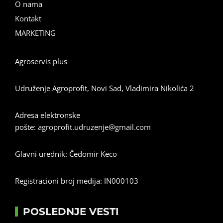
O nama
Kontakt
MARKETING
Agroservis plus
Udruženje Agroprofit, Novi Sad, Vladimira Nikolića 2
Adresa elektronske
pošte:
agroprofit.udruzenje@gmail.com
Glavni urednik: Čedomir Keco
Registracioni broj medija: IN000103
POSLEDNJE VESTI