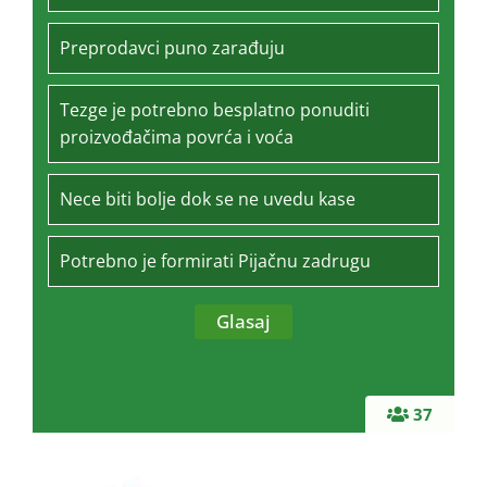
Preprodavci puno zarađuju
Tezge je potrebno besplatno ponuditi
proizvođačima povrća i voća
Nece biti bolje dok se ne uvedu kase
Potrebno je formirati Pijačnu zadrugu
37