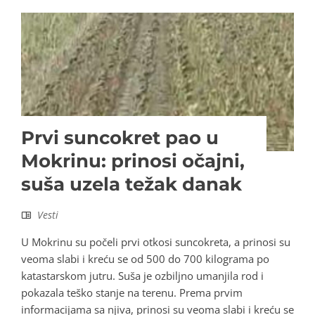
Prvi suncokret pao u
Mokrinu: prinosi očajni,
suša uzela težak danak
Vesti
U Mokrinu su počeli prvi otkosi suncokreta, a prinosi su
veoma slabi i kreću se od 500 do 700 kilograma po
katastarskom jutru. Suša je ozbiljno umanjila rod i
pokazala teško stanje na terenu. Prema prvim
informacijama sa njiva, prinosi su veoma slabi i kreću se