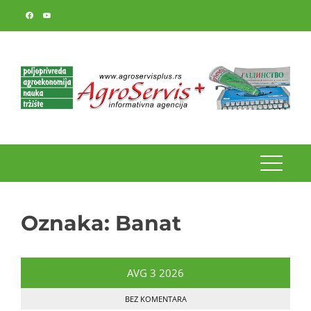
Skip
to
content
Oznaka:
Banat
AVG
3
2026
BEZ KOMENTARA