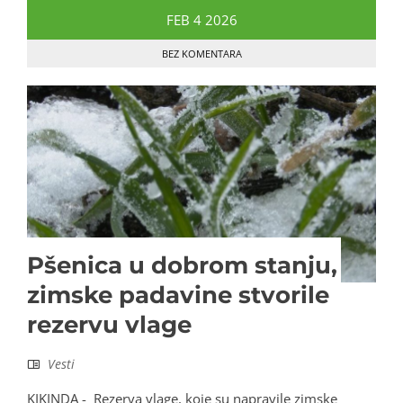
FEB
4
2026
BEZ KOMENTARA
Pšenica u dobrom stanju,
zimske padavine stvorile
rezervu vlage
Vesti
KIKINDA - Rezerva vlage, koje su napravile zimske