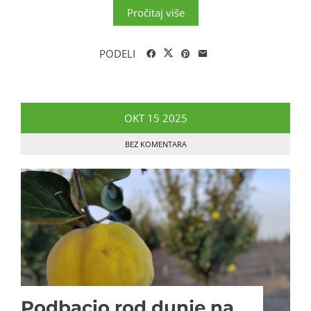
Pročitaj više
PODELI
OKT
15
2025
BEZ KOMENTARA
Podbacio rod dunje na