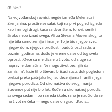
Vesti
Na vojvođanskoj ravnici, negde između Melenaca i
Zrenjanina, prostire se salaš koji na prvi pogled izgleda
kao i mnogi drugi: kuća sa dvorištem, torovi, senik i
široko nebo iznad svega. Ali za Stevana Mavrenskog, to
nije bila samo zemlja i imanje. To je bio njegov svet,
njegov dom, njegova prošlost i budućnost.I sada, u
poznim godinama, došlo je vreme da se od tog sveta
oprosti. „Ovce su me dizale u životu, od sluge su
napravile domaćina. Ne mogu život bez njih da
zamislim“, kaže tiho Stevan, brišući suzu, dok pogledom
prelazi preko pašnjaka koji su decenijama hranili njega i
njegovu porodicu. Od siromaštva do svog imanja
Stevanov put nije bio lak. Rođen u siromašnoj porodici,
sa svega sedam i po razreda škole, rano je naučio da se
na život ne čeka — nego da se on gradi.„Kad s...