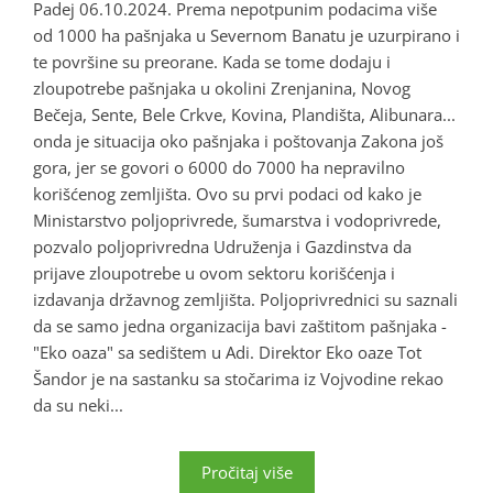
Padej 06.10.2024. Prema nepotpunim podacima više
od 1000 ha pašnjaka u Severnom Banatu je uzurpirano i
te površine su preorane. Kada se tome dodaju i
zloupotrebe pašnjaka u okolini Zrenjanina, Novog
Bečeja, Sente, Bele Crkve, Kovina, Plandišta, Alibunara...
onda je situacija oko pašnjaka i poštovanja Zakona još
gora, jer se govori o 6000 do 7000 ha nepravilno
korišćenog zemljišta. Ovo su prvi podaci od kako je
Ministarstvo poljoprivrede, šumarstva i vodoprivrede,
pozvalo poljoprivredna Udruženja i Gazdinstva da
prijave zloupotrebe u ovom sektoru korišćenja i
izdavanja državnog zemljišta. Poljoprivrednici su saznali
da se samo jedna organizacija bavi zaštitom pašnjaka -
"Eko oaza" sa sedištem u Adi. Direktor Eko oaze Tot
Šandor je na sastanku sa stočarima iz Vojvodine rekao
da su neki...
Pročitaj više