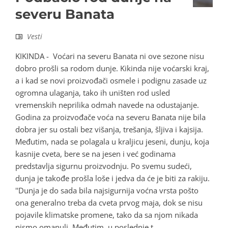
severu Banata
Vesti
KIKINDA - Voćari na severu Banata ni ove sezone nisu
dobro prošli sa rodom dunje. Kikinda nije voćarski kraj,
a i kad se novi proizvođači osmele i podignu zasade uz
ogromna ulaganja, tako ih uništen rod usled
vremenskih neprilika odmah navede na odustajanje.
Godina za proizvođače voća na severu Banata nije bila
dobra jer su ostali bez višanja, trešanja, šljiva i kajsija.
Međutim, nada se polagala u kraljicu jeseni, dunju, koja
kasnije cveta, bere se na jesen i već godinama
predstavlja sigurnu proizvodnju. Po svemu sudeći,
dunja je takođe prošla loše i jedva da će je biti za rakiju.
''Dunja je do sada bila najsigurnija voćna vrsta pošto
ona generalno treba da cveta prvog maja, dok se nisu
pojavile klimatske promene, tako da sa njom nikada
nismo omanuli. Međutim, u poslednje t...