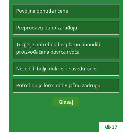
Povoljna ponuda i cene
Preprodavci puno zarađuju
Tezge je potrebno besplatno ponuditi
proizvođačima povrća i voća
Nece biti bolje dok se ne uvedu kase
Potrebno je formirati Pijačnu zadrugu
37