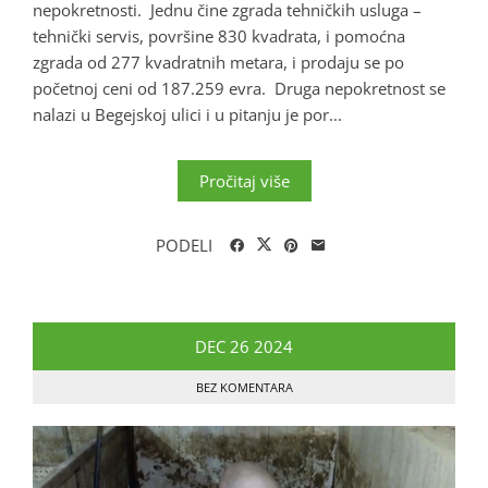
nepokretnosti. Jednu čine zgrada tehničkih usluga –
tehnički servis, površine 830 kvadrata, i pomoćna
zgrada od 277 kvadratnih metara, i prodaju se po
početnoj ceni od 187.259 evra. Druga nepokretnost se
nalazi u Begejskoj ulici i u pitanju je por...
Pročitaj više
PODELI
DEC
26
2024
BEZ KOMENTARA