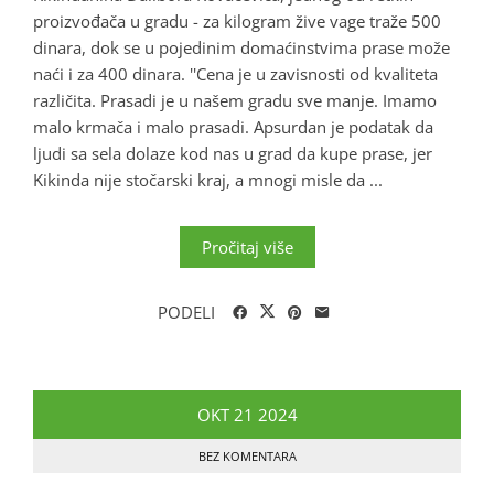
proizvođača u gradu - za kilogram žive vage traže 500
dinara, dok se u pojedinim domaćinstvima prase može
naći i za 400 dinara. ''Cena je u zavisnosti od kvaliteta
različita. Prasadi je u našem gradu sve manje. Imamo
malo krmača i malo prasadi. Apsurdan je podatak da
ljudi sa sela dolaze kod nas u grad da kupe prase, jer
Kikinda nije stočarski kraj, a mnogi misle da ...
Pročitaj više
PODELI
OKT
21
2024
BEZ KOMENTARA