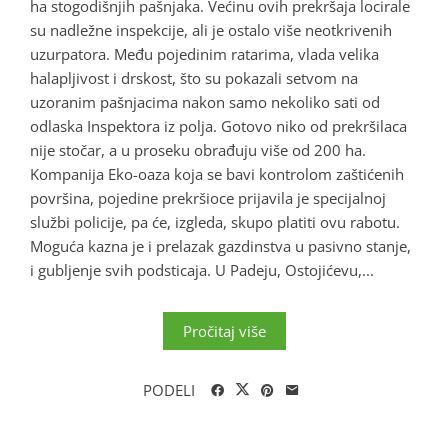
ha stogodišnjih pašnjaka. Većinu ovih prekršaja locirale
su nadležne inspekcije, ali je ostalo više neotkrivenih
uzurpatora. Među pojedinim ratarima, vlada velika
halapljivost i drskost, što su pokazali setvom na
uzoranim pašnjacima nakon samo nekoliko sati od
odlaska Inspektora iz polja. Gotovo niko od prekršilaca
nije stočar, a u proseku obrađuju više od 200 ha.
Kompanija Eko-oaza koja se bavi kontrolom zaštićenih
površina, pojedine prekršioce prijavila je specijalnoj
službi policije, pa će, izgleda, skupo platiti ovu rabotu.
Moguća kazna je i prelazak gazdinstva u pasivno stanje,
i gubljenje svih podsticaja. U Padeju, Ostojićevu,...
Pročitaj više
PODELI