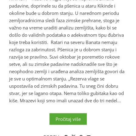
padavine, doprinele su da pšenica u ataru Kikinde i
okoline bude u dobrom stanju. U narednom periodu
zemljoradnicima sledi faza zimske prehrane, stoga je
važno na vreme uraditi analizu zemljišta, kako bi se
došlo do validnih podataka o adekvatnom tipu đubriva
koje treba koristiti. Ratari na severu Banata nemaju
razloga za zabrinutost. Pšenica je u dobrom stanju i
razvija se pravilno. Suvi oktobar je poremetio rokove
setve, ali su zimske padavine nadoknadile sve što je
neophodno zemlji i urađena analiza zemljišta govori da
je sve u optimalnom stanju. „Rezerva vlage se
uspostavila od zimskih padavina. Tu sneg čini dobru
stvar, jer se lagano otapa. Nema toliko gubitaka kao od
kiše. Mrazevi koji smo imali unazad dve do tri nedel...
Pročitaj više