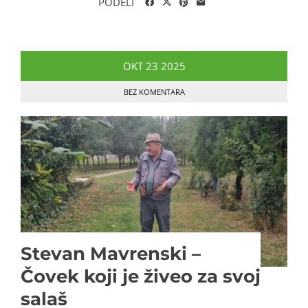
PODELI
OKT
23
2025
BEZ KOMENTARA
Stevan Mavrenski –
Čovek koji je živeo za svoj
salaš