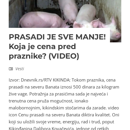
PRASADI JE SVE MANJE!
Koja je cena pred
praznike? (VIDEO)
Vesti
Izvor: Dnevnik.rs/RTV KIKINDA: Tokom praznika, cena
prasadi na severu Banata iznosi 500 dinara za kilogram
žive vage. Potražnja za prasićima sada je najveća i
trenutna cena pruža mogućnost, ionako
malobornojnim, kikindskim stočarima da zarade. video
icon Cenu prasadi na severu Banata diktira kvalitet. Oni
koji su uložili svoje vreme, energiju, rad i trud, poput
Kikinđanina Dalibora Kovačevića, jednog od retkih