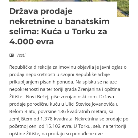
Država prodaje
nekretnine u banatskim
selima: Kuća u Torku za
4.000 evra
Vesti
Republička direkcija za imovinu objavila je javni oglas o
prodaji nepokretnosti u svojini Republike Srbije
prikupljanjem pisanih ponuda. Na spisku se nalaze
nepokretnosti na teritoriji grada Zrenjanina i opština
Žitište i Novi Bečej, piše zrenjaninski.com. Država
prodaje porodičnu kuću u Ulici Stevice Jovanovića u
Belom Blatu, površine 136 kvadratnih metara, sa
zemljištem od 1.378 kvadrata. Nekretnina se prodaje po
početnoj ceni od 15.102 evra. U Torku, selu na teritoriji
opštine Žitište, na prodaju su ponuđene dve