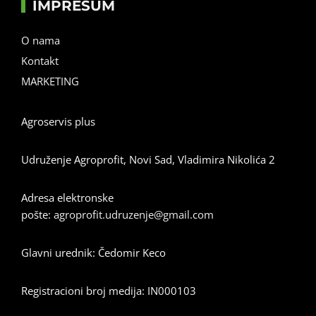
IMPRESUM
O nama
Kontakt
MARKETING
Agroservis plus
Udruženje Agroprofit, Novi Sad, Vladimira Nikolića 2
Adresa elektronske
pošte:
agroprofit.udruzenje@gmail.com
Glavni urednik: Čedomir Keco
Registracioni broj medija: IN000103