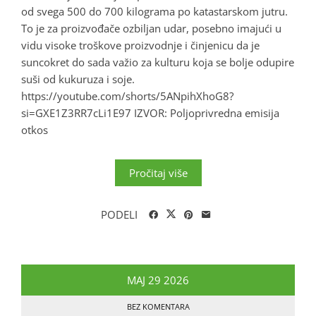
od svega 500 do 700 kilograma po katastarskom jutru.
To je za proizvođače ozbiljan udar, posebno imajući u
vidu visoke troškove proizvodnje i činjenicu da je
suncokret do sada važio za kulturu koja se bolje odupire
suši od kukuruza i soje.
https://youtube.com/shorts/5ANpihXhoG8?
si=GXE1Z3RR7cLi1E97 IZVOR: Poljoprivredna emisija
otkos
Pročitaj više
PODELI
MAJ
29
2026
BEZ KOMENTARA