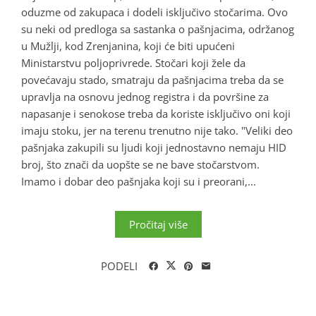
oduzme od zakupaca i dodeli isključivo stočarima. Ovo
su neki od predloga sa sastanka o pašnjacima, održanog
u Mužlji, kod Zrenjanina, koji će biti upućeni
Ministarstvu poljoprivrede. Stočari koji žele da
povećavaju stado, smatraju da pašnjacima treba da se
upravlja na osnovu jednog registra i da površine za
napasanje i senokose treba da koriste isključivo oni koji
imaju stoku, jer na terenu trenutno nije tako. "Veliki deo
pašnjaka zakupili su ljudi koji jednostavno nemaju HID
broj, što znači da uopšte se ne bave stočarstvom.
Imamo i dobar deo pašnjaka koji su i preorani,...
Pročitaj više
PODELI