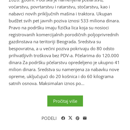
voćarstvu, povrtarstvu i ratarstvu, stočarstvu, kao i
nabavci novih priključnih mašina i traktora. Ukupan
budžet svih pet javnih poziva iznosi 533 miliona dinara.
Pravo na podršku imaju fizička lica koja su nosioci
registrovanih komercijalnih porodičnih poljoprivrednih
gazdinstava na teritoriji Beograda. Sredstva su
bespovratna, a u većini poziva pokrivaju do 80 odsto
prihvatljivih troškova bez PDV-a. Pčelarima do 120.000
dinara Za podršku pčelarstvu opredeljeno je ukupno 41
milion dinara. Sredstva su namenjena za nabavku nove
opreme, uključujući do 20 košnica i do 60 kilograma
satnih osnova. Maksimalan iznos po...
Pročitaj više
PODELI