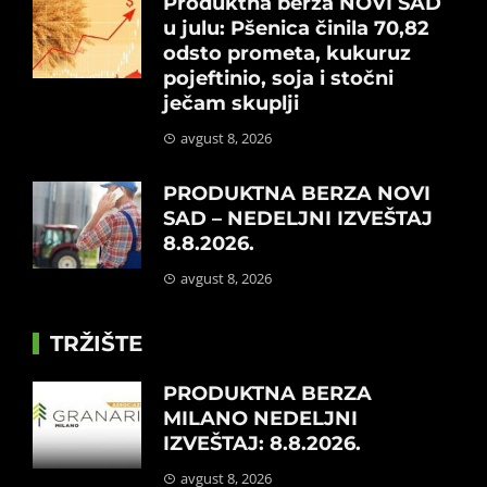
Produktna berza NOVI SAD
u julu: Pšenica činila 70,82
odsto prometa, kukuruz
pojeftinio, soja i stočni
ječam skuplji
avgust 8, 2026
PRODUKTNA BERZA NOVI
SAD – NEDELJNI IZVEŠTAJ
8.8.2026.
avgust 8, 2026
TRŽIŠTE
PRODUKTNA BERZA
MILANO NEDELJNI
IZVEŠTAJ: 8.8.2026.
avgust 8, 2026