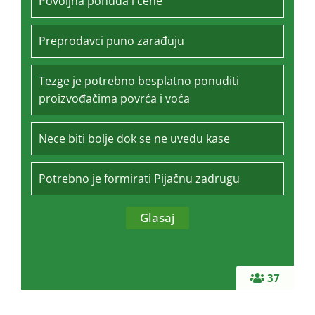
Povoljna ponuda i cene
Preprodavci puno zarađuju
Tezge je potrebno besplatno ponuditi
proizvođačima povrća i voća
Nece biti bolje dok se ne uvedu kase
Potrebno je formirati Pijačnu zadrugu
37