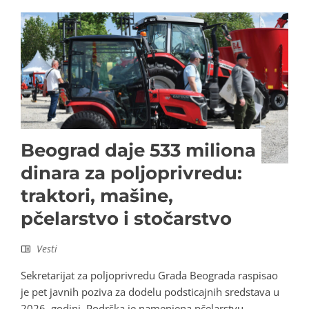
Beograd daje 533 miliona
dinara za poljoprivredu:
traktori, mašine,
pčelarstvo i stočarstvo
Vesti
Sekretarijat za poljoprivredu Grada Beograda raspisao
je pet javnih poziva za dodelu podsticajnih sredstava u
2026. godini. Podrška je namenjena pčelarstvu,