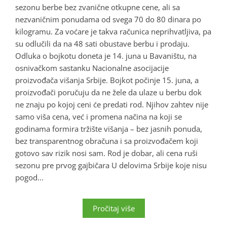
sezonu berbe bez zvanične otkupne cene, ali sa
nezvaničnim ponudama od svega 70 do 80 dinara po
kilogramu. Za voćare je takva računica neprihvatljiva, pa
su odlučili da na 48 sati obustave berbu i prodaju.
Odluka o bojkotu doneta je 14. juna u Bavaništu, na
osnivačkom sastanku Nacionalne asocijacije
proizvođača višanja Srbije. Bojkot počinje 15. juna, a
proizvođači poručuju da ne žele da ulaze u berbu dok
ne znaju po kojoj ceni će predati rod. Njihov zahtev nije
samo viša cena, već i promena načina na koji se
godinama formira tržište višanja – bez jasnih ponuda,
bez transparentnog obračuna i sa proizvođačem koji
gotovo sav rizik nosi sam. Rod je dobar, ali cena ruši
sezonu pre prvog gajbičara U delovima Srbije koje nisu
pogod...
Pročitaj više