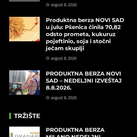
avgust 8, 2026
Produktna berza NOVI SAD
u julu: Pšenica činila 70,82
odsto prometa, kukuruz
pojeftinio, soja i stočni
ječam skuplji
avgust 8, 2026
PRODUKTNA BERZA NOVI
SAD – NEDELJNI IZVEŠTAJ
8.8.2026.
avgust 8, 2026
TRŽIŠTE
PRODUKTNA BERZA
MILANO NEDELJNI