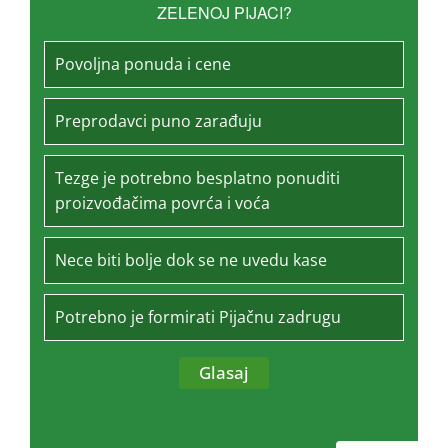
ZELENOJ PIJACI?
Povoljna ponuda i cene
Preprodavci puno zarađuju
Tezge je potrebno besplatno ponuditi
proizvođačima povrća i voća
Nece biti bolje dok se ne uvedu kase
Potrebno je formirati Pijačnu zadrugu