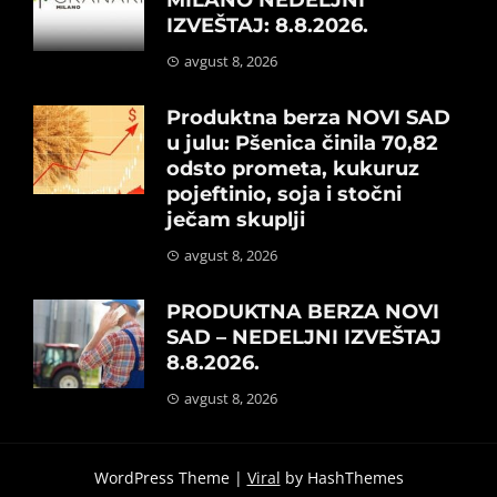
IZVEŠTAJ: 8.8.2026.
avgust 8, 2026
Produktna berza NOVI SAD
u julu: Pšenica činila 70,82
odsto prometa, kukuruz
pojeftinio, soja i stočni
ječam skuplji
avgust 8, 2026
PRODUKTNA BERZA NOVI
SAD – NEDELJNI IZVEŠTAJ
8.8.2026.
avgust 8, 2026
WordPress Theme |
Viral
by HashThemes