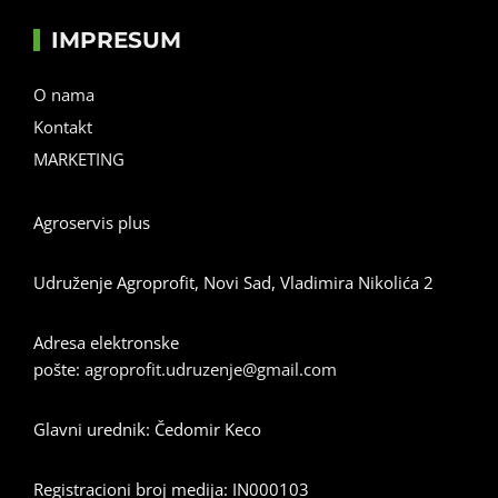
IMPRESUM
O nama
Kontakt
MARKETING
Agroservis plus
Udruženje Agroprofit, Novi Sad, Vladimira Nikolića 2
Adresa elektronske
pošte:
agroprofit.udruzenje@gmail.com
Glavni urednik: Čedomir Keco
Registracioni broj medija: IN000103