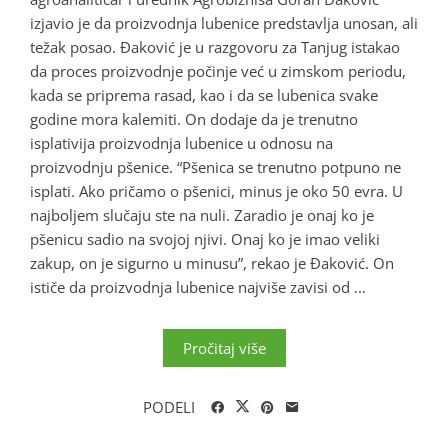
izjavio je da proizvodnja lubenice predstavlja unosan, ali
težak posao. Đaković je u razgovoru za Tanjug istakao
da proces proizvodnje počinje već u zimskom periodu,
kada se priprema rasad, kao i da se lubenica svake
godine mora kalemiti. On dodaje da je trenutno
isplativija proizvodnja lubenice u odnosu na
proizvodnju pšenice. “Pšenica se trenutno potpuno ne
isplati. Ako pričamo o pšenici, minus je oko 50 evra. U
najboljem slučaju ste na nuli. Zaradio je onaj ko je
pšenicu sadio na svojoj njivi. Onaj ko je imao veliki
zakup, on je sigurno u minusu”, rekao je Đaković. On
ističe da proizvodnja lubenice najviše zavisi od ...
Pročitaj više
PODELI