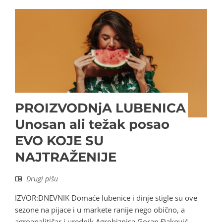
PROIZVODNjA LUBENICA
Unosan ali težak posao
EVO KOJE SU
NAJTRAŽENIJE
Drugi pišu
IZVOR:DNEVNIK Domaće lubenice i dinje stigle su ove
sezone na pijace i u markete ranije nego obično, a
agroanalitičar i urednik Agrobiznisa Goran Đaković