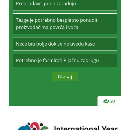
Preprodavci puno zarađuju
Tezge je potrebno besplatno ponuditi
proizvođačima povrća i voća
Nece biti bolje dok se ne uvedu kase
Potrebno je formirati Pijačnu zadrugu
37