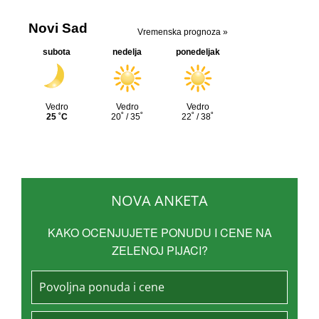
NOVA ANKETA
KAKO OCENJUJETE PONUDU I CENE NA
ZELENOJ PIJACI?
Povoljna ponuda i cene