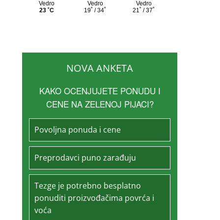
NOVA ANKETA
KAKO OCENJUJETE PONUDU I
CENE NA ZELENOJ PIJACI?
Povoljna ponuda i cene
Preprodavci puno zarađuju
Tezge je potrebno besplatno
ponuditi proizvođačima povrća i
voća