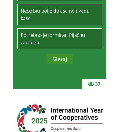
Nece biti bolje dok se ne uvedu
kase
Potrebno je formirati Pijačnu
zadrugu
37