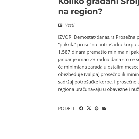
Koliko građani Srbi
na region?
Vesti
IZVOR: Demostat/danas.rs Prosečna pla
“pokrila” prosečnu potrošačku korpu 
1.587 dinara premašio minimalni pake
januar je imao 23 radna dana što će se
će minimlana zarada u ostalim meseci
obezbeđuje (valjda) prosečno ili mini
sadržaj potrošačke korpe, i prosečne
regiona uračunavaju u obavezne i nužne
PODELI