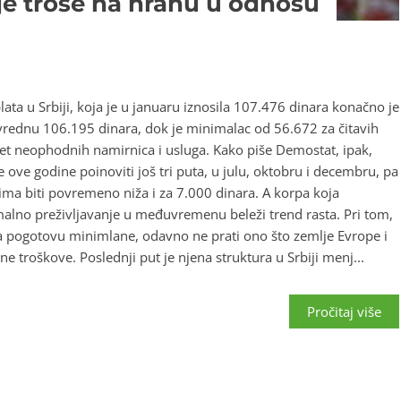
je troše na hranu u odnosu
ta u Srbiji, koja je u januaru iznosila 107.476 dinara konačno je
vrednu 106.195 dinara, dok je minimalac od 56.672 za čitavih
t neophodnih namirnica i usluga. Kako piše Demostat, ipak,
 ove godine poinoviti još tri puta, u julu, oktobru i decembru, pa
ma biti povremeno niža i za 7.000 dinara. A korpa koja
malno preživljavanje u međuvremenu beleži trend rasta. Pri tom,
 a pogotovu minimlane, odavno ne prati ono što zemlje Evrope i
 troškove. Poslednji put je njena struktura u Srbiji menj...
Pročitaj više