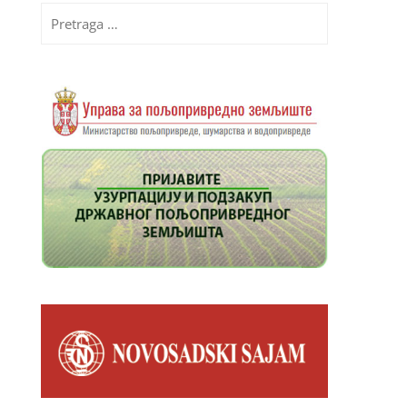
Pretraga
za: