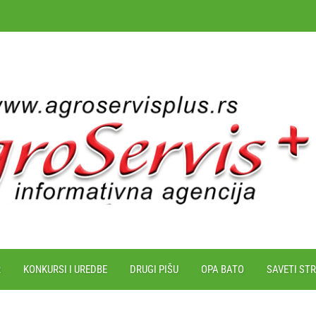
R
KONKURSI I UREDBE
DRUGI PIŠU
OPA BATO
SAVETI ST