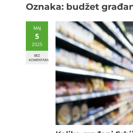
Oznaka:
budžet građa
MAJ
5
2025
BEZ
KOMENTARA