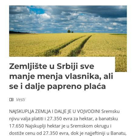
Zemljište u Srbiji sve
manje menja vlasnika, ali
se i dalje papreno plaća
Vesti
NAJSKUPLJA ZEMLJA I DALJE JE U VOJVODINI Sremsku
njivu valja platiti i 27.350 evra za hektar, a banatsku
17.650 Najskuplji hektar je u Sremskom okrugu i
dostiže cenu od 27.350 evra, dok je najjeftiniji u Banatu,