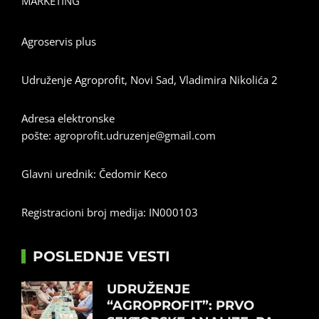
MARKETING
Agroservis plus
Udruženje Agroprofit, Novi Sad, Vladimira Nikolića 2
Adresa elektronske
pošte:
agroprofit.udruzenje@gmail.com
Glavni urednik: Čedomir Keco
Registracioni broj medija: IN000103
POSLEDNJE VESTI
UDRUŽENJE
“AGROPROFIT”: PRVO