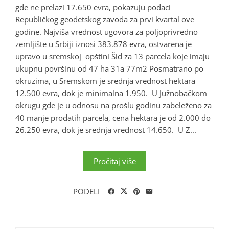
gde ne prelazi 17.650 evra, pokazuju podaci
Republičkog geodetskog zavoda za prvi kvartal ove
godine. Najviša vrednost ugovora za poljoprivredno
zemljište u Srbiji iznosi 383.878 evra, ostvarena je
upravo u sremskoj opštini Šid za 13 parcela koje imaju
ukupnu površinu od 47 ha 31a 77m2 Posmatrano po
okruzima, u Sremskom je srednja vrednost hektara
12.500 evra, dok je minimalna 1.950. U Južnobačkom
okrugu gde je u odnosu na prošlu godinu zabeleženo za
40 manje prodatih parcela, cena hektara je od 2.000 do
26.250 evra, dok je srednja vrednost 14.650. U Z...
Pročitaj više
PODELI