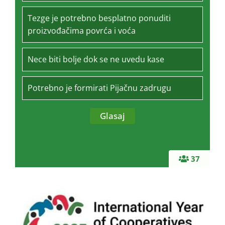
Tezge je potrebno besplatno ponuditi
proizvođačima povrća i voća
Nece biti bolje dok se ne uvedu kase
Potrebno je formirati Pijačnu zadrugu
37