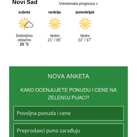
NOVA ANKETA
KAKO OCENJUJETE PONUDU I CENE NA
ZELENOJ PIJACI?
Povoljna ponuda i cene
Preprodavci puno zarađuju