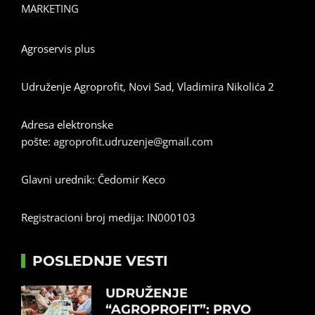
MARKETING
Agroservis plus
Udruženje Agroprofit, Novi Sad, Vladimira Nikolića 2
Adresa elektronske
pošte:
agroprofit.udruzenje@gmail.com
Glavni urednik: Čedomir Keco
Registracioni broj medija: IN000103
POSLEDNJE VESTI
UDRUŽENJE
“AGROPROFIT”: PRVO