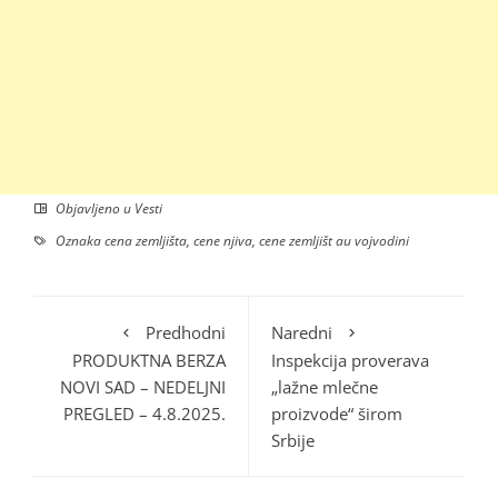
Objavljeno u
Vesti
Oznaka
cena zemljišta
,
cene njiva
,
cene zemljišt au vojvodini
Predhodni
Naredni
PRODUKTNA BERZA
Inspekcija proverava
NOVI SAD – NEDELJNI
„lažne mlečne
PREGLED – 4.8.2025.
proizvode“ širom
Srbije