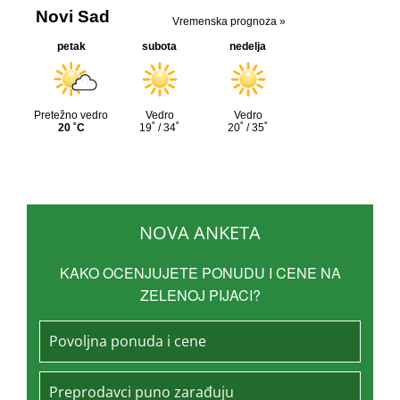
NOVA ANKETA
KAKO OCENJUJETE PONUDU I CENE NA
ZELENOJ PIJACI?
Povoljna ponuda i cene
Preprodavci puno zarađuju