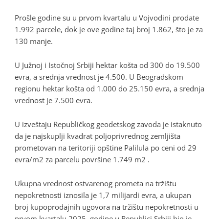
Prošle godine su u prvom kvartalu u Vojvodini prodate
1.992 parcele, dok je ove godine taj broj 1.862, što je za
130 manje.
U Južnoj i Istočnoj Srbiji hektar košta od 300 do 19.500
evra, a srednja vrednost je 4.500. U Beogradskom
regionu hektar košta od 1.000 do 25.150 evra, a srednja
vrednost je 7.500 evra.
U izveštaju Republičkog geodetskog zavoda je istaknuto
da je najskuplji kvadrat poljoprivrednog zemljišta
prometovan na teritoriji opštine Palilula po ceni od 29
evra/m2 za parcelu površine 1.749 m2 .
Ukupna vrednost ostvarenog prometa na tržištu
nepokretnosti iznosila je 1,7 milijardi evra, a ukupan
broj kupoprodajnih ugovora na tržištu nepokretnosti u
prvom kvartalu 2025. godine u Republici Srbiji bio je