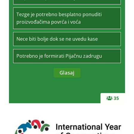
Tezge je potrebno besplatno ponuditi
proizvođačima povrća i voća
Nece biti bolje dok se ne uvedu kase
Potrebno je formirati Pijačnu zadrugu
35