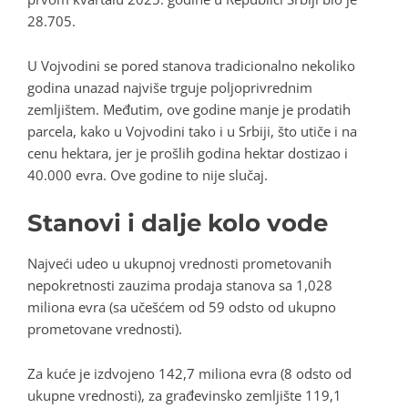
28.705.
U Vojvodini se pored stanova tradicionalno nekoliko
godina unazad najviše trguje poljoprivrednim
zemljištem. Međutim, ove godine manje je prodatih
parcela, kako u Vojvodini tako i u Srbiji, što utiče i na
cenu hektara, jer je prošlih godina hektar dostizao i
40.000 evra. Ove godine to nije slučaj.
Stanovi i dalje kolo vode
Najveći udeo u ukupnoj vrednosti prometovanih
nepokretnosti zauzima prodaja stanova sa 1,028
miliona evra (sa učešćem od 59 odsto od ukupno
prometovane vrednosti).
Za kuće je izdvojeno 142,7 miliona evra (8 odsto od
ukupne vrednosti), za građevinsko zemljište 119,1