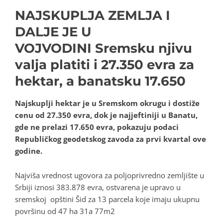
NAJSKUPLJA ZEMLJA I
DALJE JE U
VOJVODINI Sremsku njivu
valja platiti i 27.350 evra za
hektar, a banatsku 17.650
Najskuplji hektar je u Sremskom okrugu i dostiže
cenu od 27.350 evra, dok je najjeftiniji u Banatu,
gde ne prelazi 17.650 evra, pokazuju podaci
Republičkog geodetskog zavoda za prvi kvartal ove
godine.
Najviša vrednost ugovora za poljoprivredno zemljište u
Srbiji iznosi 383.878 evra, ostvarena je upravo u
sremskoj opštini Šid za 13 parcela koje imaju ukupnu
površinu od 47 ha 31a 77m2