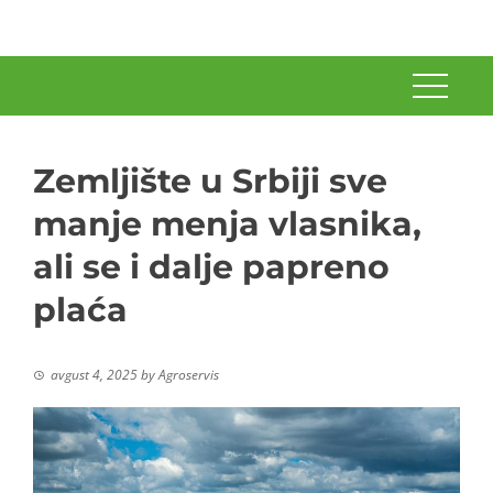
Zemljište u Srbiji sve
manje menja vlasnika,
ali se i dalje papreno
plaća
avgust 4, 2025
by
Agroservis