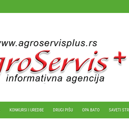
R
KONKURSI I UREDBE
DRUGI PIŠU
OPA BATO
SAVETI ST