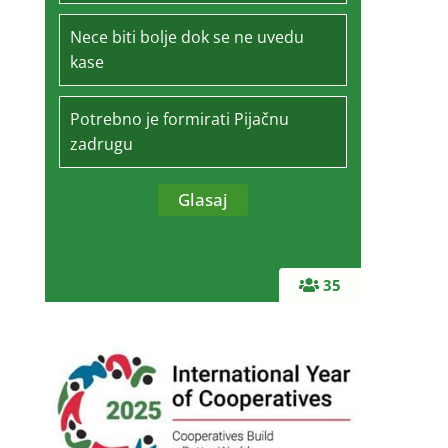
Nece biti bolje dok se ne uvedu
kase
Potrebno je formirati Pijačnu
zadrugu
35