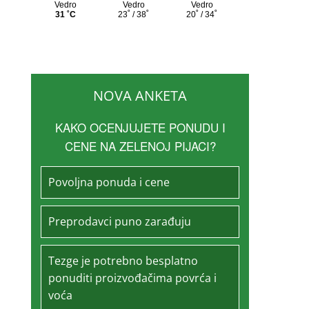
NOVA ANKETA
KAKO OCENJUJETE PONUDU I
CENE NA ZELENOJ PIJACI?
Povoljna ponuda i cene
Preprodavci puno zarađuju
Tezge je potrebno besplatno
ponuditi proizvođačima povrća i
voća