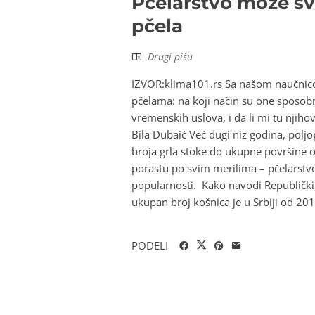
Pčelarstvo može sva
pčela
Drugi pišu
IZVOR:klima101.rs Sa našom naučnico
pčelama: na koji način su one sposobn
vremenskih uslova, i da li mi tu nji
Bila Dubaić Već dugi niz godina, polj
broja grla stoke do ukupne površine 
porastu po svim merilima – pčelarstvo
popularnosti. Kako navodi Republički
ukupan broj košnica je u Srbiji od 20
PODELI