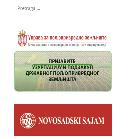
Pretraga
za: