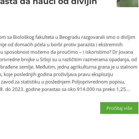
šta da nauči od divljih
m sa Biološkog fakulteta u Beogradu razgovarali smo o divljim
ije od domaćih pčela u borbi protiv parazita i ekstremnih
hovu sposobnost možemo da proučimo – i iskoristimo? Dr Jovana
oprivredne brojke u Srbiji su u različitim razmerama opadanja, od
obrađene zemlje. Međutim, jedna agrikulturna grana je u stalnom
, koje poslednjih godina proživljava pravu eksploziju
 zavod za statistiku u poslednjem Poljoprivrednom popisu,
18. do 2023. godine porastao sa oko 914.000 na preko 1,25...
Pročitaj više