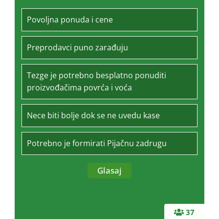
Povoljna ponuda i cene
Preprodavci puno zarađuju
Tezge je potrebno besplatno ponuditi
proizvođačima povrća i voća
Nece biti bolje dok se ne uvedu kase
Potrebno je formirati Pijačnu zadrugu
37