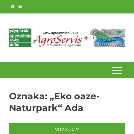
Skip
to
content
Oznaka:
„Eko oaze-
Naturpark“ Ada
NOV
8
2024