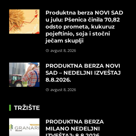
Produktna berza NOVI SAD
u julu: Pšenica činila 70,82
odsto prometa, kukuruz
pojeftinio, soja i stočni
ječam skuplji
avgust 8, 2026
PRODUKTNA BERZA NOVI
SAD – NEDELJNI IZVEŠTAJ
8.8.2026.
avgust 8, 2026
TRŽIŠTE
PRODUKTNA BERZA
MILANO NEDELJNI
IZVEŠTAJ: 8.8.2026.