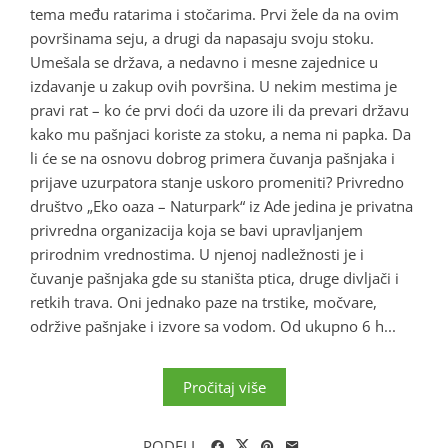
tema među ratarima i stočarima. Prvi žele da na ovim
površinama seju, a drugi da napasaju svoju stoku.
Umešala se država, a nedavno i mesne zajednice u
izdavanje u zakup ovih površina. U nekim mestima je
pravi rat – ko će prvi doći da uzore ili da prevari državu
kako mu pašnjaci koriste za stoku, a nema ni papka. Da
li će se na osnovu dobrog primera čuvanja pašnjaka i
prijave uzurpatora stanje uskoro promeniti? Privredno
društvo „Eko oaza – Naturpark“ iz Ade jedina je privatna
privredna organizacija koja se bavi upravljanjem
prirodnim vrednostima. U njenoj nadležnosti je i
čuvanje pašnjaka gde su staništa ptica, druge divljači i
retkih trava. Oni jednako paze na trstike, močvare,
održive pašnjake i izvore sa vodom. Od ukupno 6 h...
Pročitaj više
PODELI