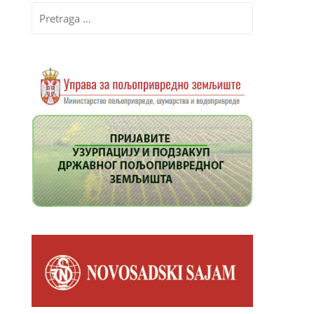
Pretraga
za: