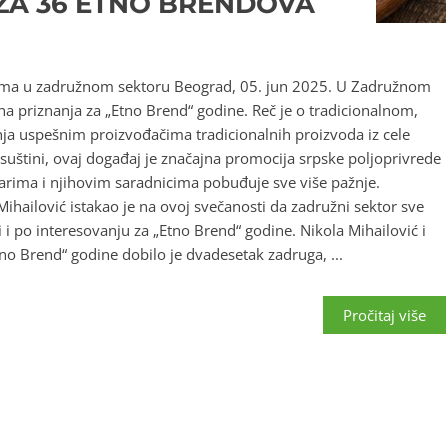
 ZA 36 ETNO BRENDOVA
boljima u zadružnom sektoru Beograd, 05. jun 2025. U Zadružnom
a priznanja za „Etno Brend“ godine. Reč je o tradicionalnom,
a uspešnim proizvođačima tradicionalnih proizvoda iz cele
 suštini, ovaj događaj je značajna promocija srpske poljoprivrede
arima i njihovim saradnicima pobuđuje sve više pažnje.
hailović istakao je na ovoj svečanosti da zadružni sektor sve
eti i po interesovanju za „Etno Brend“ godine. Nikola Mihailović i
no Brend“ godine dobilo je dvadesetak zadruga, ...
Pročitaj više