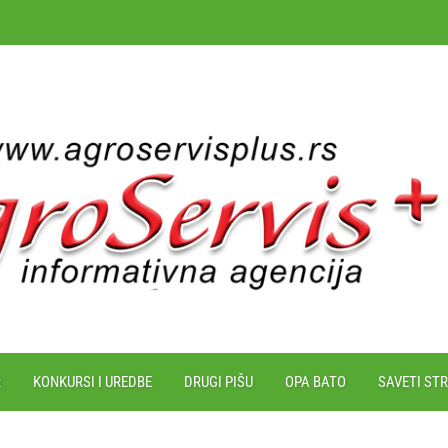
R
KONKURSI I UREDBE
DRUGI PIŠU
OPA BATO
SAVETI ST