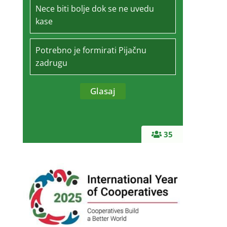
Nece biti bolje dok se ne uvedu
kase
Potrebno je formirati Pijačnu
zadrugu
35