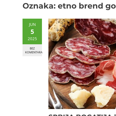
Oznaka:
etno brend g
JUN
5
2025
BEZ
KOMENTARA