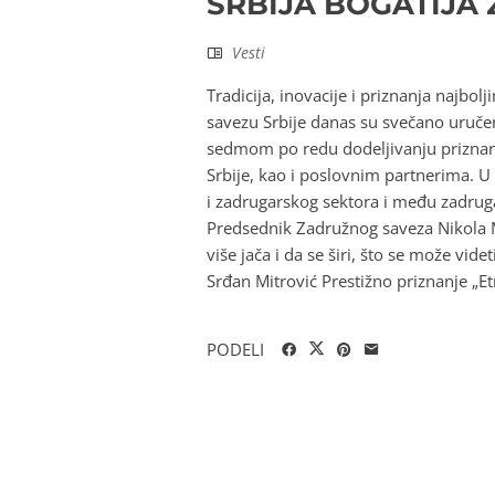
SRBIJA BOGATIJA
Vesti
Tradicija, inovacije i priznanja naj
savezu Srbije danas su svečano uručen
sedmom po redu dodeljivanju priznanj
Srbije, kao i poslovnim partnerima. U
i zadrugarskog sektora i među zadrug
Predsednik Zadružnog saveza Nikola Mi
više jača i da se širi, što se može vid
Srđan Mitrović Prestižno priznanje „Et
PODELI