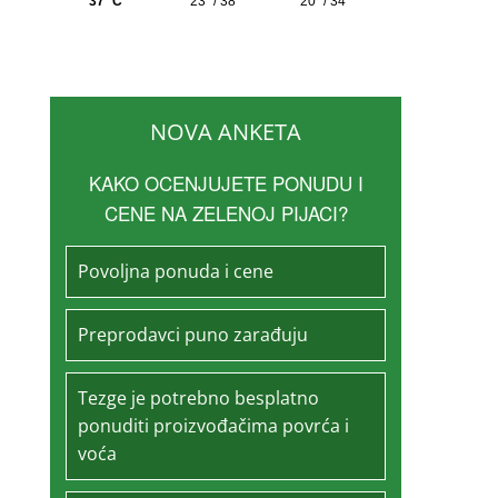
NOVA ANKETA
KAKO OCENJUJETE PONUDU I
CENE NA ZELENOJ PIJACI?
Povoljna ponuda i cene
Preprodavci puno zarađuju
Tezge je potrebno besplatno
ponuditi proizvođačima povrća i
voća