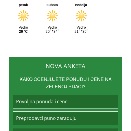
NOVA ANKETA
KAKO OCENJUJETE PONUDU I CENE NA
ZELENOJ PIJACI?
Povoljna ponuda i cene
Preprodavci puno zarađuju