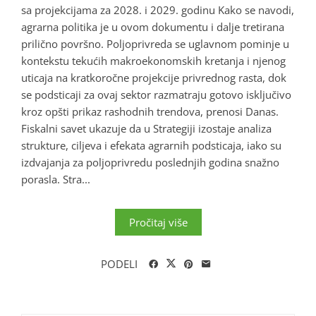
sa projekcijama za 2028. i 2029. godinu Kako se navodi,
agrarna politika je u ovom dokumentu i dalje tretirana
prilično površno. Poljoprivreda se uglavnom pominje u
kontekstu tekućih makroekonomskih kretanja i njenog
uticaja na kratkoročne projekcije privrednog rasta, dok
se podsticaji za ovaj sektor razmatraju gotovo isključivo
kroz opšti prikaz rashodnih trendova, prenosi Danas.
Fiskalni savet ukazuje da u Strategiji izostaje analiza
strukture, ciljeva i efekata agrarnih podsticaja, iako su
izdvajanja za poljoprivredu poslednjih godina snažno
porasla. Stra...
Pročitaj više
PODELI