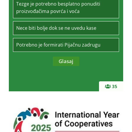
Tezge je potrebno besplatno ponuditi
proizvođačima povrća i voća
Nece biti bolje dok se ne uvedu kase
Potrebno je formirati Pijačnu zadrugu
35