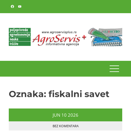
Skip
to
content
Oznaka:
fiskalni savet
JUN
10
2026
BEZ KOMENTARA