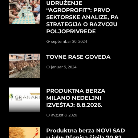
UDRUŽENJE
“AGROPROFIT”: PRVO
SEKTORSKE ANALIZE, PA
STRATEGIJA O RAZVOJU
POLJOPRIVREDE
septembar 30, 2024
TOVNE RASE GOVEDA
januar 5, 2024
PRODUKTNA BERZA
MILANO NEDELJNI
IZVEŠTAJ: 8.8.2026.
avgust 8, 2026
Produktna berza NOVI SAD
u julu: Pšenica činila 70,82