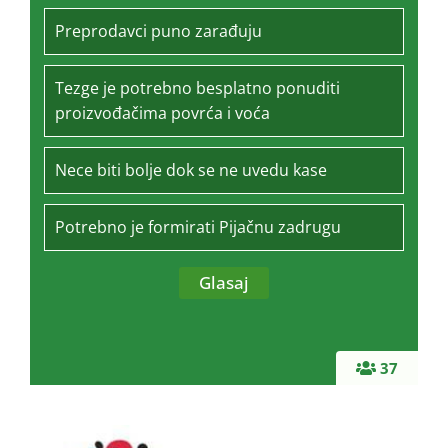
Preprodavci puno zarađuju
Tezge je potrebno besplatno ponuditi
proizvođačima povrća i voća
Nece biti bolje dok se ne uvedu kase
Potrebno je formirati Pijačnu zadrugu
37