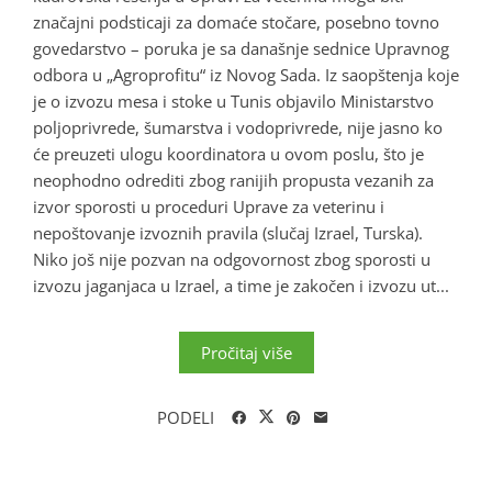
značajni podsticaji za domaće stočare, posebno tovno
govedarstvo – poruka je sa današnje sednice Upravnog
odbora u „Agroprofitu“ iz Novog Sada. Iz saopštenja koje
je o izvozu mesa i stoke u Tunis objavilo Ministarstvo
poljoprivrede, šumarstva i vodoprivrede, nije jasno ko
će preuzeti ulogu koordinatora u ovom poslu, što je
neophodno odrediti zbog ranijih propusta vezanih za
izvor sporosti u proceduri Uprave za veterinu i
nepoštovanje izvoznih pravila (slučaj Izrael, Turska).
Niko još nije pozvan na odgovornost zbog sporosti u
izvozu jaganjaca u Izrael, a time je zakočen i izvozu ut...
Pročitaj više
PODELI