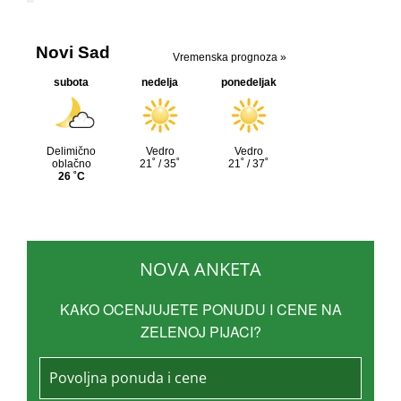
NOVA ANKETA
KAKO OCENJUJETE PONUDU I CENE NA
ZELENOJ PIJACI?
Povoljna ponuda i cene