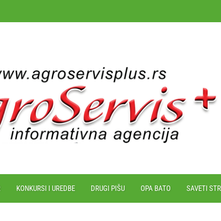
R
KONKURSI I UREDBE
DRUGI PIŠU
OPA BATO
SAVETI ST