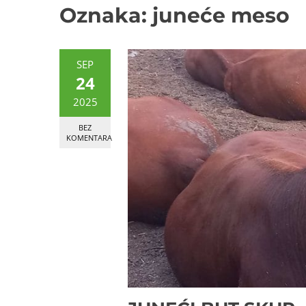
Oznaka:
juneće meso
SEP
24
2025
BEZ
KOMENTARA