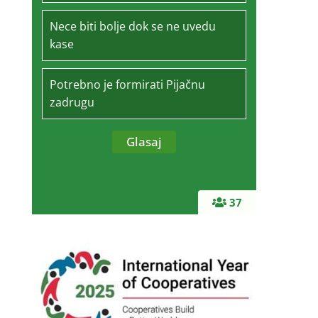
Nece biti bolje dok se ne uvedu
kase
Potrebno je formirati Pijačnu
zadrugu
37