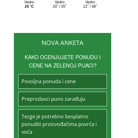
NOVA ANKETA
KAKO OCENJUJETE PONUDU I
CENE NA ZELENOJ PIJACI?
Povoljna ponuda i cene
Preprodavci puno zarađuju
Tezge je potrebno besplatno
ponuditi proizvođačima povrća i
voća