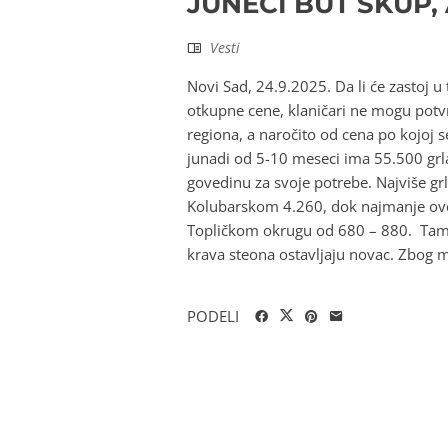
JUNEĆI BUT SKUP,
Vesti
Novi Sad, 24.9.2025. Da li će zastoj u
otkupne cene, klaničari ne mogu potvr
regiona, a naročito od cena po kojoj 
junadi od 5-10 meseci ima 55.500 grla
govedinu za svoje potrebe. Najviše g
Kolubarskom 4.260, dok najmanje ove
Topličkom okrugu od 680 – 880. Tamo 
krava steona ostavljaju novac. Zbog ma
PODELI