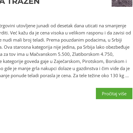
 A TRAŽEN
 trgovini utovljene junadi od desetak dana uticati na smanjenje
diti. Već kažu da je cena visoka u velikom rasponu i da zavisi od
se nudi mali broj teladi. Prema pouzdanim podacima, u Srbiji
. Ova starosna kategorija nije jedina, pa Srbija lako obezbeđuje
rla za tov ima u Mačvanskom 5.500, Zlatiborskom 4.750,
 kategorije goveda gaje u Zaječarskom, Pirotskom, Borskom i
gde je manje grla nakupci dolaze u gazdinstva i čim vide da je
nje ponude teladi porasla je cena. Za tele težine oko 130 kg ...
Pročitaj više