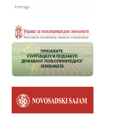
Pretraga
za: