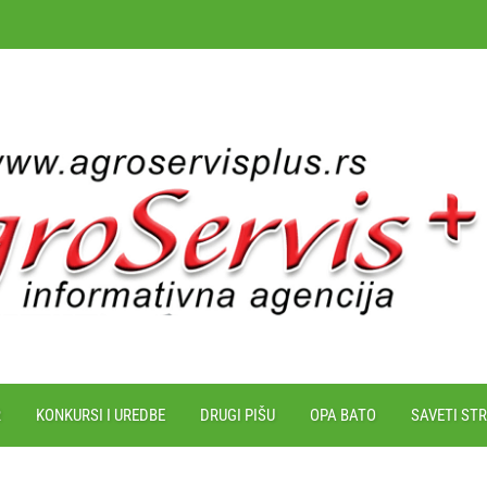
R
KONKURSI I UREDBE
DRUGI PIŠU
OPA BATO
SAVETI ST