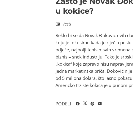
Zašto je Novak Đoko
u kokice?
Vesti
Reklo bi se da Novak Đoković ovih dana
koju je fokusiran kada je riječ o poslu.
odjeće, najbolji teniser svih vremena 
biznis – snek industriju. Tako je srp
„kokica“ koje zapravo nisu napravljen
jedna marketinška priča. Đoković nije 
od 5 miliona dolara, što jasno pokazuj
Američko tržište kokica je u punom pr
PODELI