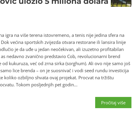
vić uložio 5 miliona dolara
 igra na više terena istovremeno, a tenis nije jedina sfera na
 Dok većina sportskih zvijezda otvara restorane ili lansira linije
odlučio je da uđe u jedan neočekivan, ali izuzetno profitabilan
ski as nedavno zvanično predstavio Cob, revolucionarni brend
e od kukuruza, već od zrna sirka (sorghum). Ali ovo nije samo još
samo lice brenda – on je suosnivač i vodi seed rundu investicija
e koliko ozbiljno shvata ovaj projekat. Procvat na tržištu
ocvatu. Tokom posljednjih pet godin...
Pročitaj više