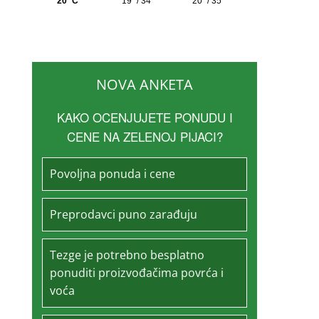
NOVA ANKETA
KAKO OCENJUJETE PONUDU I
CENE NA ZELENOJ PIJACI?
Povoljna ponuda i cene
Preprodavci puno zarađuju
Tezge je potrebno besplatno
ponuditi proizvođačima povrća i
voća