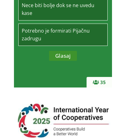
Nece biti bolje dok se ne uvedu
kase
Potrebno je formirati Pijačnu
zadrugu
35