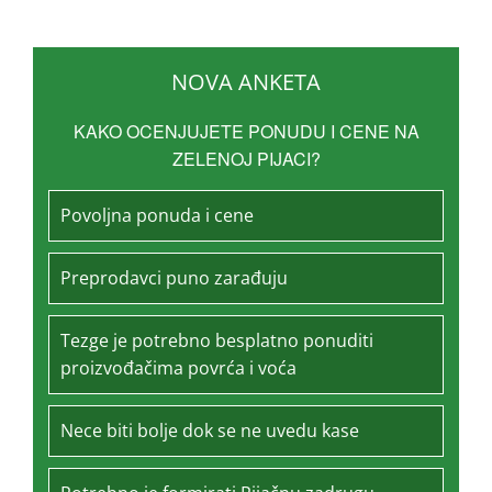
NOVA ANKETA
KAKO OCENJUJETE PONUDU I CENE NA
ZELENOJ PIJACI?
Povoljna ponuda i cene
Preprodavci puno zarađuju
Tezge je potrebno besplatno ponuditi
proizvođačima povrća i voća
Nece biti bolje dok se ne uvedu kase