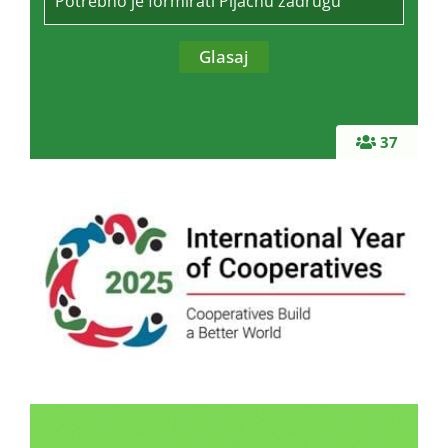
Potrebno je formirati Pijačnu zadrugu
37