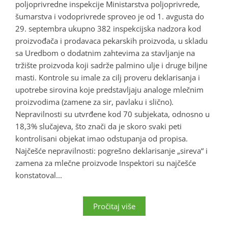
poljoprivredne inspekcije Ministarstva poljoprivrede,
šumarstva i vodoprivrede sproveo je od 1. avgusta do
29. septembra ukupno 382 inspekcijska nadzora kod
proizvođača i prodavaca pekarskih proizvoda, u skladu
sa Uredbom o dodatnim zahtevima za stavljanje na
tržište proizvoda koji sadrže palmino ulje i druge biljne
masti. Kontrole su imale za cilj proveru deklarisanja i
upotrebe sirovina koje predstavljaju analoge mlečnim
proizvodima (zamene za sir, pavlaku i slično).
Nepravilnosti su utvrđene kod 70 subjekata, odnosno u
18,3% slučajeva, što znači da je skoro svaki peti
kontrolisani objekat imao odstupanja od propisa.
Najčešće nepravilnosti: pogrešno deklarisanje „sireva“ i
zamena za mlečne proizvode Inspektori su najčešće
konstatoval...
Pročitaj više