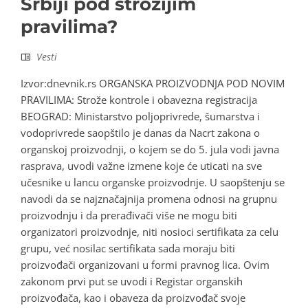
Srbiji pod strožijim
pravilima?
Vesti
Izvor:dnevnik.rs ORGANSKA PROIZVODNJA POD NOVIM
PRAVILIMA: Strože kontrole i obavezna registracija
BEOGRAD: Ministarstvo poljoprivrede, šumarstva i
vodoprivrede saopštilo je danas da Nacrt zakona o
organskoj proizvodnji, o kojem se do 5. jula vodi javna
rasprava, uvodi važne izmene koje će uticati na sve
učesnike u lancu organske proizvodnje. U saopštenju se
navodi da se najznačajnija promena odnosi na grupnu
proizvodnju i da prerađivači više ne mogu biti
organizatori proizvodnje, niti nosioci sertifikata za celu
grupu, već nosilac sertifikata sada moraju biti
proizvođači organizovani u formi pravnog lica. Ovim
zakonom prvi put se uvodi i Registar organskih
proizvođača, kao i obaveza da proizvođač svoje