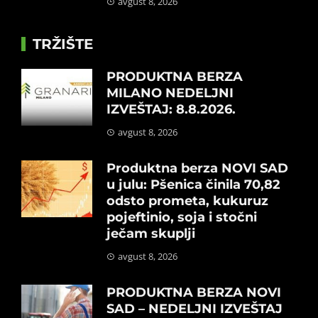
avgust 8, 2026
TRŽIŠTE
PRODUKTNA BERZA
MILANO NEDELJNI
IZVEŠTAJ: 8.8.2026.
avgust 8, 2026
Produktna berza NOVI SAD
u julu: Pšenica činila 70,82
odsto prometa, kukuruz
pojeftinio, soja i stočni
ječam skuplji
avgust 8, 2026
PRODUKTNA BERZA NOVI
SAD – NEDELJNI IZVEŠTAJ