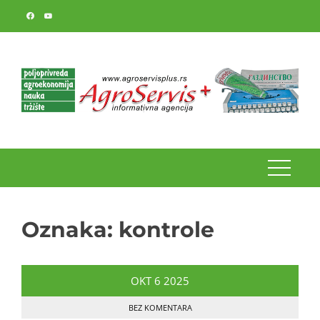
Skip
to
content
Oznaka:
kontrole
OKT
6
2025
BEZ KOMENTARA