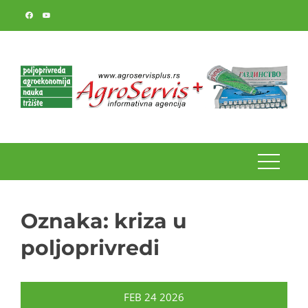
Skip
to
content
Oznaka:
kriza u
poljoprivredi
FEB
24
2026