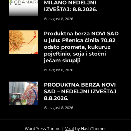
MILANO NEDELJNI
IZVEŠTAJ: 8.8.2026.
avgust 8, 2026
Produktna berza NOVI SAD
u julu: Pšenica činila 70,82
odsto prometa, kukuruz
pojeftinio, soja i stočni
ječam skuplji
avgust 8, 2026
PRODUKTNA BERZA NOVI
SAD – NEDELJNI IZVEŠTAJ
8.8.2026.
avgust 8, 2026
WordPress Theme |
Viral
by HashThemes