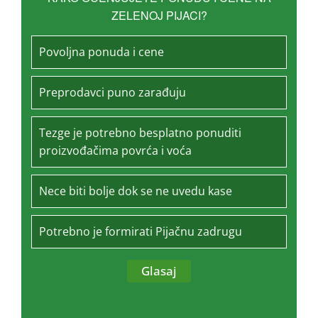
ZELENOJ PIJACI?
Povoljna ponuda i cene
Preprodavci puno zarađuju
Tezge je potrebno besplatno ponuditi
proizvođačima povrća i voća
Nece biti bolje dok se ne uvedu kase
Potrebno je formirati Pijačnu zadrugu