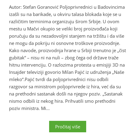
Autor: Stefan Goranović Poljoprivrednici u Badovincima
izašli su na barikade, u okviru talasa blokada koje se u
različitim terminima organizuju širom Srbije. U ovom
mestu u Mačvi okupio se veliki broj proizvođača koji
poručuju da su nezadovoljni stanjem na tržištu i da više
ne mogu da pokriju ni osnovne troškove proizvodnje.
Kako navode, proizvodnja hrane u Srbiji trenutno je „čist
gubitak“ – nisu ni na nuli – zbog čega od države traže
hitnu intervenciju. O razlozima protesta u emisjiji 3D na
Insajder televiziji govorio Milan Pajić iz udruženja „Naše
mleko“.Pajić tvrdi da poljoprivrednici nisu odbili
razgovor sa ministrom poljoprivrede iz hira, već da su
na prethodni sastanak došli na njegov poziv. „Sastanak
nismo odbili iz nekog hira. Prihvatili smo prethodni
poziv ministra. Mi...
Pročitaj više