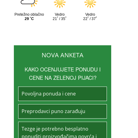
NOVA ANKETA
KAKO OCENJUJETE PONUDU I
CENE NA ZELENOJ PIJACI?
Povoljna ponuda i cene
Preprodavci puno zarađuju
Tezge je potrebno besplatno
ponuditi proizvođačima povrća i