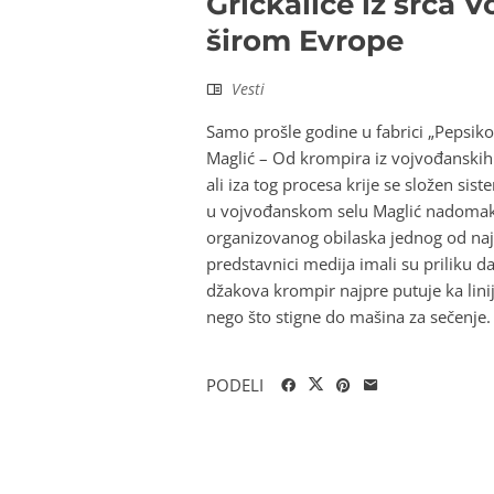
Grickalice iz srca 
širom Evrope
Vesti
Samo prošle godine u fabrici „Pepsiko
Maglić – Od krompira iz vojvođanskih 
ali iza tog procesa krije se složen sist
u vojvođanskom selu Maglić nadomak 
organizovanog obilaska jednog od naj
predstavnici medija imali su priliku d
džakova krompir najpre putuje ka linij
nego što stigne do mašina za sečenje.
PODELI