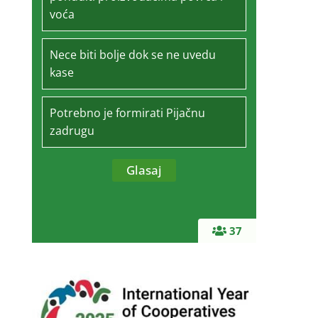
voća
Nece biti bolje dok se ne uvedu
kase
Potrebno je formirati Pijačnu
zadrugu
37