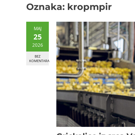
Oznaka:
kropmpir
MAJ
25
2026
BEZ
KOMENTARA