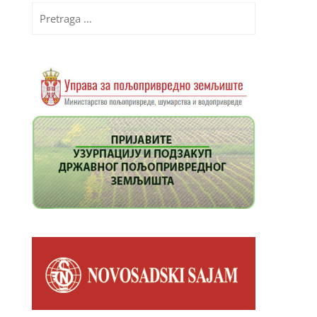
Pretraga
za: