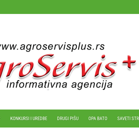
R
KONKURSI I UREDBE
DRUGI PIŠU
OPA BATO
SAVETI ST