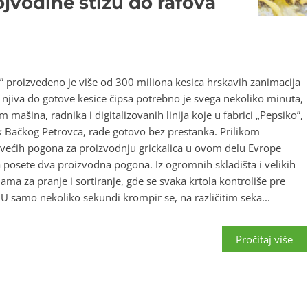
Vojvodine stižu do rafova
” proizvedeno je više od 300 miliona kesica hrskavih zanimacija
njiva do gotove kesice čipsa potrebno je svega nekoliko minuta,
em mašina, radnika i digitalizovanih linija koje u fabrici „Pepsiko”,
Bačkog Petrovca, rade gotovo bez prestanka. Prilikom
većih pogona za proizvodnju grickalica u ovom delu Evrope
a posete dva proizvodna pogona. Iz ogromnih skladišta i velikih
ama za pranje i sortiranje, gde se svaka krtola kontroliše pre
 U samo nekoliko sekundi krompir se, na različitim seka...
Pročitaj više