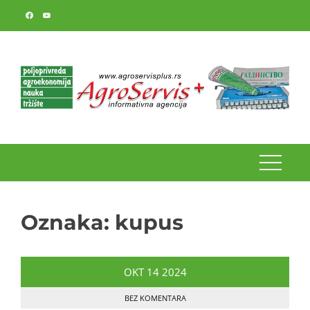
Skip
to
content
Oznaka:
kupus
OKT
14
2024
BEZ KOMENTARA