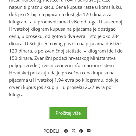
napuniti praznu kacu. Cena kupusa raste u komšiluku,
dok je u Srbiji na pijacama dostigla 120 dinara za
kilogram, a u prodavnicama i više od toga. U susednoj
Hrvatskoj kilogram kupusa na pijacama je dostigao
cenu, u proseku, od gotovo dva evra – što je oko 234
dinara. U Srbiji cena ovog povrća na pijacama dostiže
120 dinara, a po zvaničnoj statistici – kilogram ide i do
150 dinara. Zvanični podaci hrvatskog Ministarstva
poljoprivrede (Tržišni cenovni informacioni sistem
Hrvatske) pokazuju da je prosečna cena kupusa na
pijacama u Hrvatskoj 1,94 evra po kilogramu, dok je
crveni kupus još skuplji – u proseku 2,27 evra po
kilogra...
Pročitaj više
PODELI