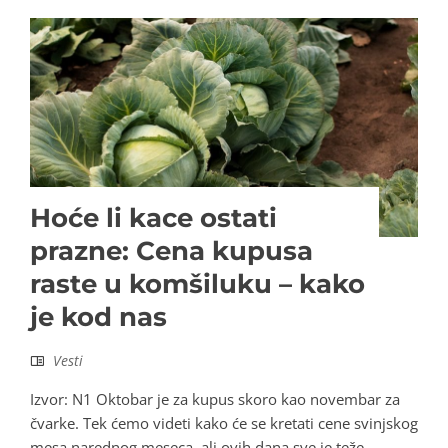
Hoće li kace ostati
prazne: Cena kupusa
raste u komšiluku – kako
je kod nas
Vesti
Izvor: N1 Oktobar je za kupus skoro kao novembar za
čvarke. Tek ćemo videti kako će se kretati cene svinjskog
mesa narednog meseca, ali ovih dana sve je teže