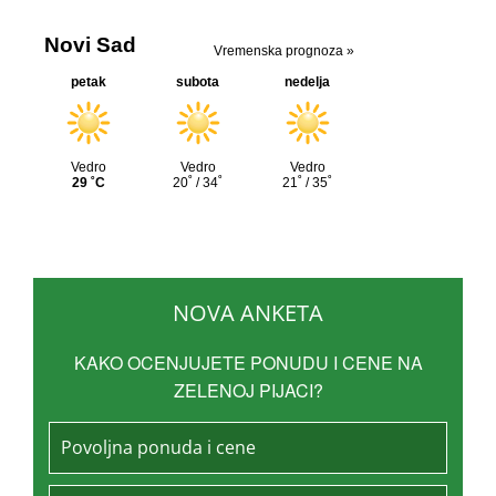
NOVA ANKETA
KAKO OCENJUJETE PONUDU I CENE NA
ZELENOJ PIJACI?
Povoljna ponuda i cene