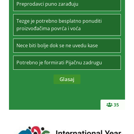
Preprodavci puno zarađuju
Tezge je potrebno besplatno ponuditi
proizvođačima povrća i voća
Nece biti bolje dok se ne uvedu kase
Potrebno je formirati Pijačnu zadrugu
35