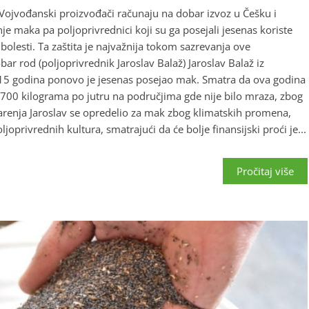
ojvođanski proizvođači računaju na dobar izvoz u Češku i
e maka pa poljoprivrednici koji su ga posejali jesenas koriste
 bolesti. Ta zaštita je najvažnija tokom sazrevanja ove
bar rod (poljoprivrednik Jaroslav Balaž) Jaroslav Balaž iz
 15 godina ponovo je jesenas posejao mak. Smatra da ova godina
700 kilograma po jutru na područjima gde nije bilo mraza, zbog
arenja Jaroslav se opredelio za mak zbog klimatskih promena,
joprivrednih kultura, smatrajući da će bolje finansijski proći je...
Pročitaj više