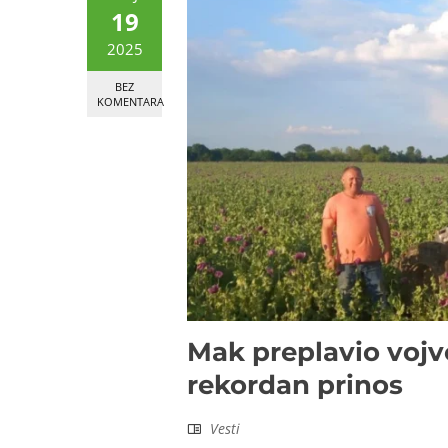
19
2025
BEZ
KOMENTARA
Mak preplavio vojv
rekordan prinos
Vesti