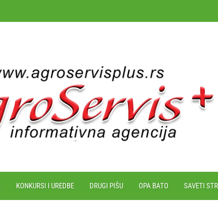
R
KONKURSI I UREDBE
DRUGI PIŠU
OPA BATO
SAVETI ST