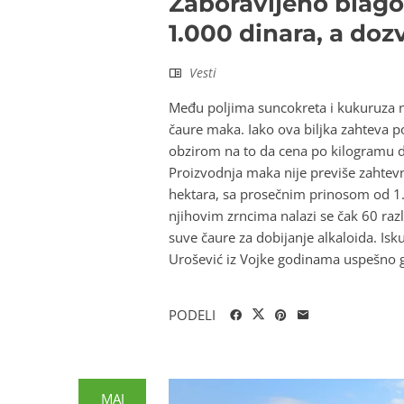
Zaboravljeno blago
1.000 dinara, a doz
Vesti
Među poljima suncokreta i kukuruza 
čaure maka. Iako ova biljka zahteva 
obzirom na to da cena po kilogramu do
Proizvodnja maka nije previše zahtevna
hektara, sa prosečnim prinosom od 1.5
njihovim zrncima nalazi se čak 60 razli
suve čaure za dobijanje alkaloida. Is
Urošević iz Vojke godinama uspešno ga
PODELI
MAJ