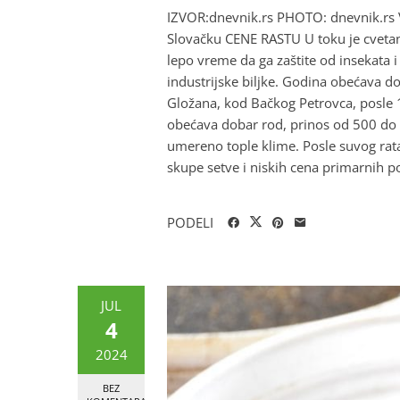
IZVOR:dnevnik.rs PHOTO: dnevnik.rs V
Slovačku CENE RASTU U toku je cvetanj
lepo vreme da ga zaštite od insekata i
industrijske biljke. Godina obećava do
Gložana, kod Bačkog Petrovca, posle
obećava dobar rod, prinos od 500 do 
umereno tople klime. Posle suvog rat
skupe setve i niskih cena primarnih pol
PODELI
JUL
4
2024
BEZ