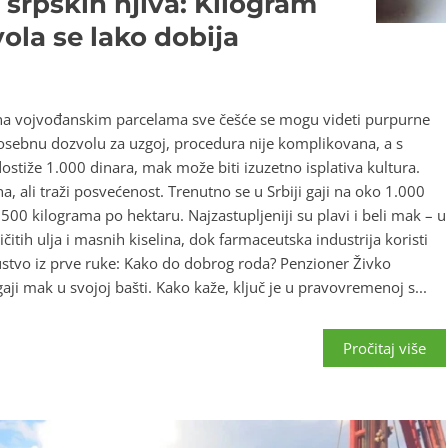
 srpskih njiva: Kilogram
vola se lako dobija
na vojvođanskim parcelama sve češće se mogu videti purpurne
posebnu dozvolu za uzgoj, procedura nije komplikovana, a s
stiže 1.000 dinara, mak može biti izuzetno isplativa kultura.
, ali traži posvećenost. Trenutno se u Srbiji gaji na oko 1.000
00 kilograma po hektaru. Najzastupljeniji su plavi i beli mak – u
čitih ulja i masnih kiselina, dok farmaceutska industrija koristi
kustvo iz prve ruke: Kako do dobrog roda? Penzioner Živko
ji mak u svojoj bašti. Kako kaže, ključ je u pravovremenoj s...
Pročitaj više