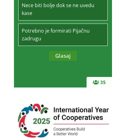
Nece biti bolje dok se ne uvedu
kase
Potrebno je formirati Pijačnu
zadrugu
35