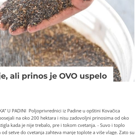
e, ali prinos je OVO uspelo
 U PADINI Poljoprivrednici iz Padine u opštini Kovačica
osejali na oko 200 hektara i nisu zadovoljni prinosima od oko
tigla kada je nije trebalo, pre i tokom cvetanja. - Suvo i toplo
od setve do cvetanja zahteva manje toplote a više vlage. Zato su