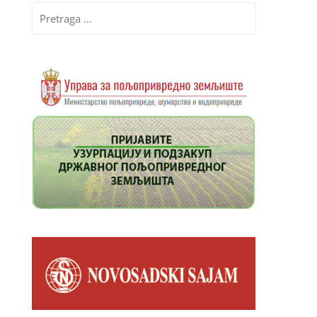
Pretraga
za: