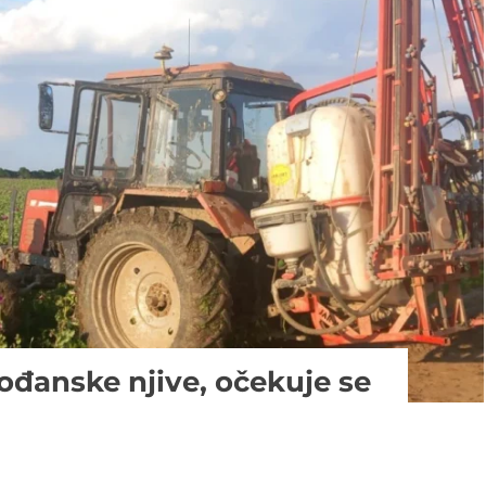
ođanske njive, očekuje se