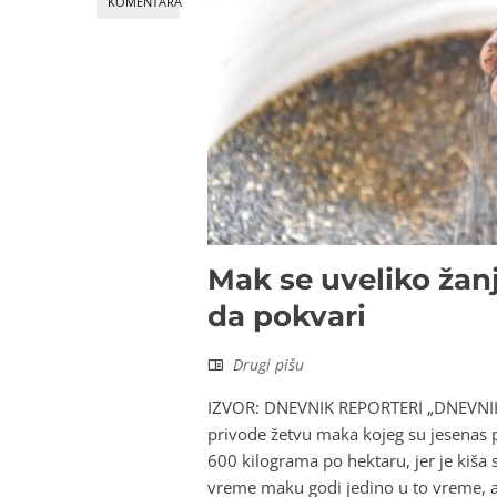
KOMENTARA
Mak se uveliko žanj
da pokvari
Drugi pišu
IZVOR: DNEVNIK REPORTERI „DNEVNIKA”
privode žetvu maka kojeg su jesenas p
600 kilograma po hektaru, jer je kiša s
vreme maku godi jedino u to vreme, a 