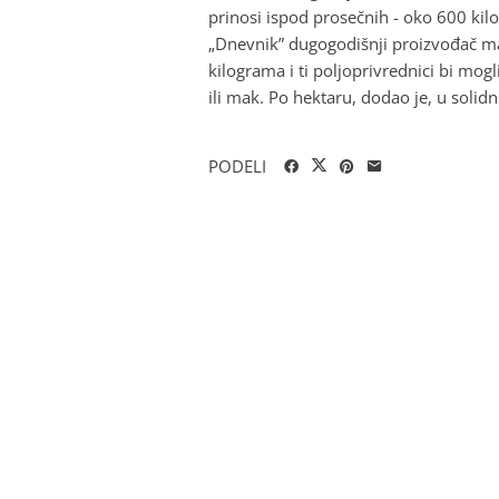
prinosi ispod prosečnih - oko 600 kil
„Dnevnik” dugogodišnji proizvođač mak
kilograma i ti poljoprivrednici bi mogl
ili mak. Po hektaru, dodao je, u soli
PODELI