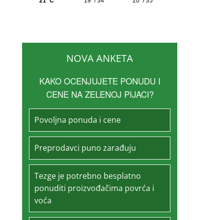
NOVA ANKETA
KAKO OCENJUJETE PONUDU I
CENE NA ZELENOJ PIJACI?
Povoljna ponuda i cene
Preprodavci puno zarađuju
Tezge je potrebno besplatno
ponuditi proizvođačima povrća i
voća