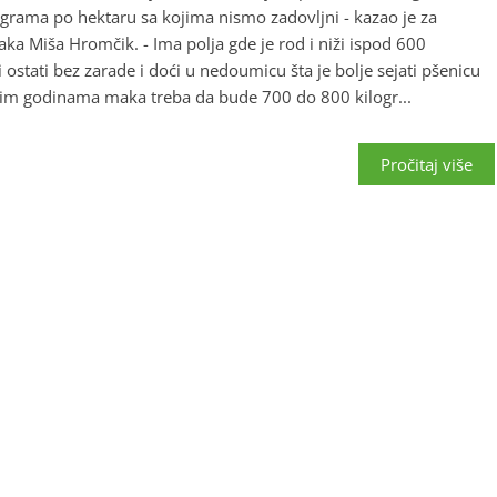
ograma po hektaru sa kojima nismo zadovljni - kazao je za
a Miša Hromčik. - Ima polja gde je rod i niži ispod 600
i ostati bez zarade i doći u nedoumicu šta je bolje sejati pšenicu
dnim godinama maka treba da bude 700 do 800 kilogr...
Pročitaj više