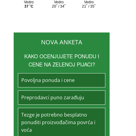
NOVA ANKETA
KAKO OCENJUJETE PONUDU I
CENE NA ZELENOJ PIJACI?
Povoljna ponuda i cene
Preprodavci puno zarađuju
Tezge je potrebno besplatno
ponuditi proizvođačima povrća i
voća