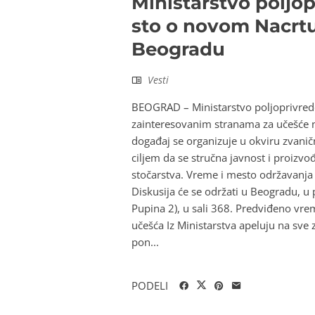
Ministarstvo poljop
sto o novom Nacrtu
Beogradu
Vesti
BEOGRAD – Ministarstvo poljoprivrede
zainteresovanim stranama za učešće 
događaj se organizuje u okviru zvanič
ciljem da se stručna javnost i proizv
stočarstva. Vreme i mesto održavanja 
Diskusija će se održati u Beogradu, u 
Pupina 2), u sali 368. Predviđeno vre
učešća Iz Ministarstva apeluju na sve
pon...
PODELI