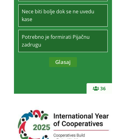
Nece biti bolje dok se ne uvedu
kase
Potrebno je formirati Pijačnu
zadrugu
36