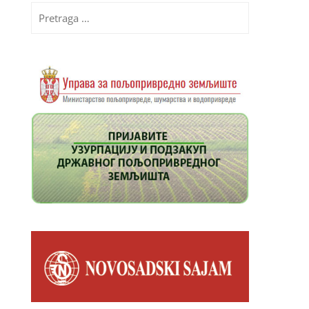
Pretraga
za: