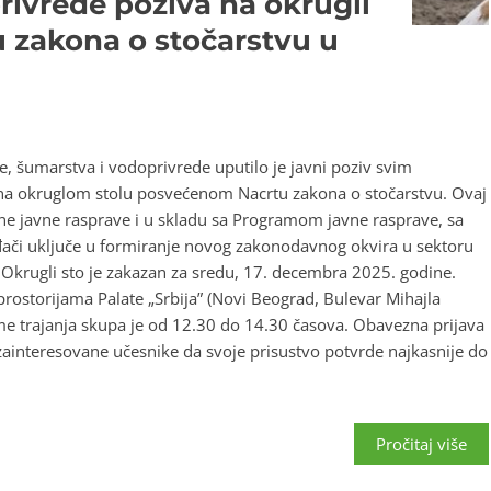
rivrede poziva na okrugli
 zakona o stočarstvu u
, šumarstva i vodoprivrede uputilo je javni poziv svim
na okruglom stolu posvećenom Nacrtu zakona o stočarstvu. Ovaj
ne javne rasprave i u skladu sa Programom javne rasprave, sa
ođači uključe u formiranje novog zakonodavnog okvira u sektoru
Okrugli sto je zakazan za sredu, 17. decembra 2025. godine.
prostorijama Palate „Srbija” (Novi Beograd, Bulevar Mihajla
me trajanja skupa je od 12.30 do 14.30 časova. Obavezna prijava
 zainteresovane učesnike da svoje prisustvo potvrde najkasnije do
Pročitaj više