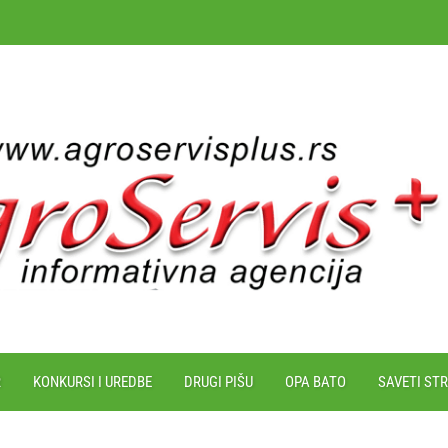
R
KONKURSI I UREDBE
DRUGI PIŠU
OPA BATO
SAVETI ST