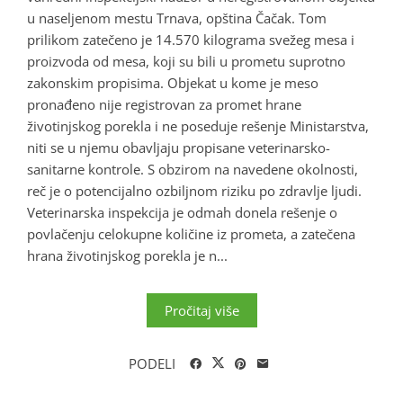
u naseljenom mestu Trnava, opština Čačak. Tom
prilikom zatečeno je 14.570 kilograma svežeg mesa i
proizvoda od mesa, koji su bili u prometu suprotno
zakonskim propisima. Objekat u kome je meso
pronađeno nije registrovan za promet hrane
životinjskog porekla i ne poseduje rešenje Ministarstva,
niti se u njemu obavljaju propisane veterinarsko-
sanitarne kontrole. S obzirom na navedene okolnosti,
reč je o potencijalno ozbiljnom riziku po zdravlje ljudi.
Veterinarska inspekcija je odmah donela rešenje o
povlačenju celokupne količine iz prometa, a zatečena
hrana životinjskog porekla je n...
Pročitaj više
PODELI