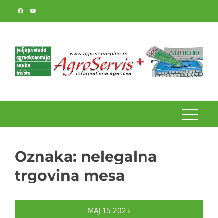
Skip
to
content
Oznaka:
nelegalna
trgovina mesa
MAJ
15
2025