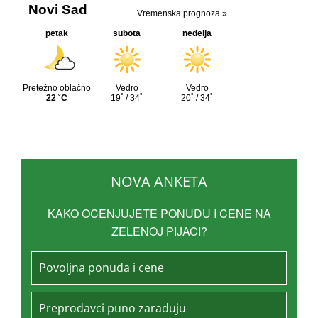
NOVA ANKETA
KAKO OCENJUJETE PONUDU I CENE NA
ZELENOJ PIJACI?
Povoljna ponuda i cene
Preprodavci puno zarađuju