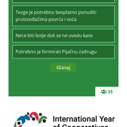
Tezge je potrebno besplatno ponuditi
proizvođačima povrća i voća
Nece biti bolje dok se ne uvedu kase
Potrebno je formirati Pijačnu zadrugu
35