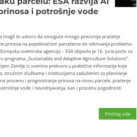
svaku parcelu: ESA razvija AI
prinosa i potrošnje vode
ncija mogli bi uskoro da omoguće mnogo preciznije praćenje
ene prinosa na pojedinačnim parcelama do otkrivanja problema
Evropska svemirska agencija – ESA objavila je 16. juna poziv za
iru programa „Sustainable and Adaptive Agriculture Solutions“.
anjem Zemlje iz svemira pretvore u praktične informacije koje
 stručnim službama i institucijama zaduženim za planiranje
i na procenu i prognoziranje prinosa na nivou parcele, praćenje
 potrošnje vode i navodnjavanja, kao i procenu pogodnosti
Pročitaj više