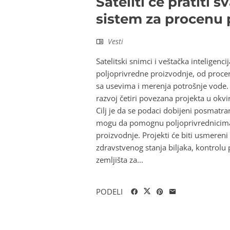
Sateliti će pratiti 
sistem za procenu 
Vesti
Satelitski snimci i veštačka intelige
poljoprivredne proizvodnje, od proc
sa usevima i merenja potrošnje vode. 
razvoj četiri povezana projekta u okv
Cilj je da se podaci dobijeni posmatr
mogu da pomognu poljoprivrednicima,
proizvodnje. Projekti će biti usmeren
zdravstvenog stanja biljaka, kontrolu
zemljišta za...
PODELI