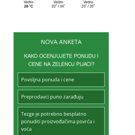
NOVA ANKETA
KAKO OCENJUJETE PONUDU I
CENE NA ZELENOJ PIJACI?
Povoljna ponuda i cene
Preprodavci puno zarađuju
Tezge je potrebno besplatno
ponuditi proizvođačima povrća i
voća