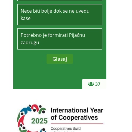
Nece biti bolje dok se ne uvedu
kase
Potrebno je formirati Pijačnu
zadrugu
37