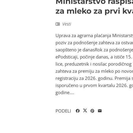
Ministarstvo raspis
za mleko za prvi kv
Vesti
Uprava za agrarna plaćanja Ministarst
poziv za podnošenje zahteva za ostvar
saopšteno je danasRok za podnošenje
ePodsticaji, počinje danas, a ističe 
lice, preduzetnik i nosilac porodičn
zahteva za premiju za mleko po novo
registraciju za 2026. godinu. Premija s
isporučeno u prvom kvartalu 2026. go
godine....
PODELI