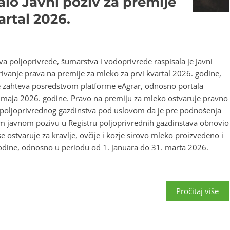
alo Javni poziv za premije
artal 2026.
va poljoprivrede, šumarstva i vodoprivrede raspisala je Javni
ivanje prava na premije za mleko za prvi kvartal 2026. godine,
 zahteva posredstvom platforme eAgrar, odnosno portala
15. maja 2026. godine. Pravo na premiju za mleko ostvaruje pravno
og poljoprivrednog gazdinstva pod uslovom da je pre podnošenja
m javnom pozivu u Registru poljoprivrednih gazdinstava obnovio
e ostvaruje za kravlje, ovčije i kozje sirovo mleko proizvedeno i
dine, odnosno u periodu od 1. januara do 31. marta 2026.
Pročitaj više