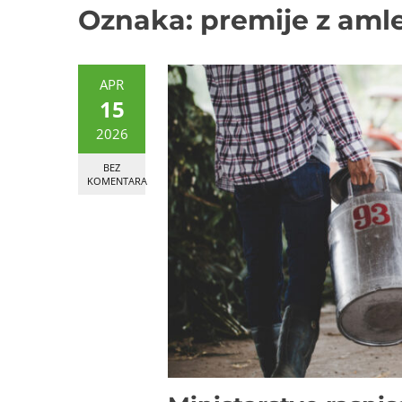
Oznaka:
premije z aml
APR
15
2026
BEZ
KOMENTARA