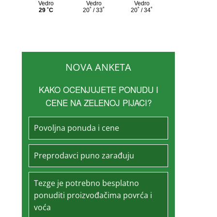
NOVA ANKETA
KAKO OCENJUJETE PONUDU I
CENE NA ZELENOJ PIJACI?
Povoljna ponuda i cene
Preprodavci puno zarađuju
Tezge je potrebno besplatno
ponuditi proizvođačima povrća i
voća