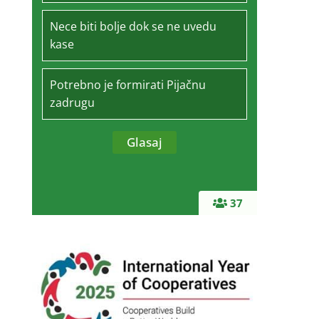
Nece biti bolje dok se ne uvedu
kase
Potrebno je formirati Pijačnu
zadrugu
37