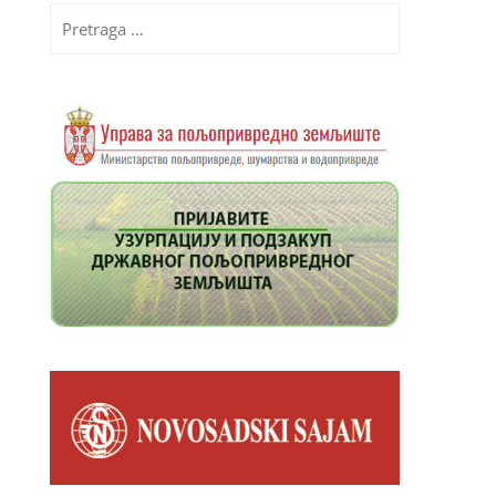
Pretraga
za: