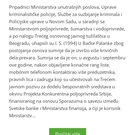
Pripadnici Ministarstva unutrašnjih poslova, Uprave
kriminalističke policije, Službe za suzbijanje kriminala i
Policijske uprave u Novom Sadu, u saradnji sa
Ministarstvom poljoprivrede, šumarstva i vodoprivrede,
a po nalogu Trećeg osnovnog javnog tužilaštva u
Beogradu, uhapsili su I. S. (1994) iz Bačke Palanke zbog
postojanja osnova sumnje da je izvršio više krivičnih
dela prevara. Sumnja se da je on, u avgustu i septembru
ove godine, nakon objavljene konačne rang liste,
mobilnim telefonom kontaktirao više preduzetnika,
pravnih lica i zadruga koji su učestvovali na Trećem
javnom pozivu za dodelu bespovratnih sredstava u
okviru Projekta Konkurentna poljoprivreda Srbije,
finansiranog na osnovu Sporazuma o savezu između
Svetske banke i Ministarstva finansija, a čiji je korisnik
Ministarstv...
Pročitaj više