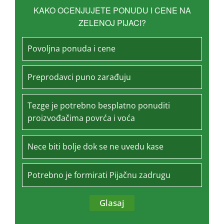
KAKO OCENJUJETE PONUDU I CENE NA
ZELENOJ PIJACI?
Povoljna ponuda i cene
Preprodavci puno zarađuju
Tezge je potrebno besplatno ponuditi
proizvođačima povrća i voća
Nece biti bolje dok se ne uvedu kase
Potrebno je formirati Pijačnu zadrugu