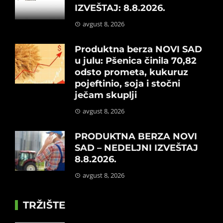
IZVEŠTAJ: 8.8.2026.
avgust 8, 2026
Produktna berza NOVI SAD
u julu: Pšenica činila 70,82
odsto prometa, kukuruz
pojeftinio, soja i stočni
ječam skuplji
avgust 8, 2026
PRODUKTNA BERZA NOVI
SAD – NEDELJNI IZVEŠTAJ
8.8.2026.
avgust 8, 2026
TRŽIŠTE