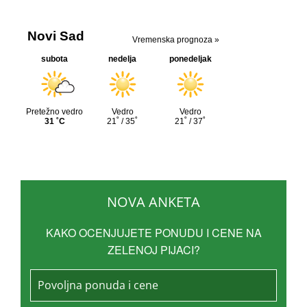
NOVA ANKETA
KAKO OCENJUJETE PONUDU I CENE NA
ZELENOJ PIJACI?
Povoljna ponuda i cene