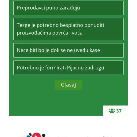
Preprodavci puno zarađuju
Tezge je potrebno besplatno ponuditi
proizvođačima povrća i voća
Nece biti bolje dok se ne uvedu kase
Potrebno je formirati Pijačnu zadrugu
37