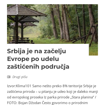
Srbija je na začelju
Evrope po udelu
zaštićenih područja
Drugi pišu
Izvor:Klima101 Samo nešto preko 8% teritorije Srbije je
zaštićena priroda – u pitanju je udeo koji je daleko manji
od evropskog proseka Iz parka prirode „Stara planina” /
FOTO: Bojan Džodan Često govorimo o prirodnim