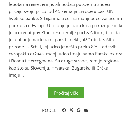
lepotama naše zemlje, ali podaci po svemu sudeći
pričaju svoju priču: od 45 zemalja Evrope u bazi UN i
Svetske banke, Srbija ima treći najmanji udeo zaštićenih
područja u Evropi. U pitanju je baza koja pokazuje koliki
je procenat površine neke zemlje pod zaštitom, bilo da
je u pitanju nacionalni park ili neki „niži” oblik zaštite
prirode. U Srbiji, taj udeo je nešto preko 8% – od svih
evropskih država, manji udeo imaju samo Farska ostrva
i Bosna i Hercegovina. Sa druge strane, zemlje regiona
kao što su Slovenija, Hrvatska, Bugarska ili Grčka
imaju...
Pročitaj više
PODELI