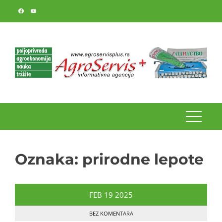
Skip
to
content
Oznaka:
prirodne lepote
FEB
19
2025
BEZ KOMENTARA