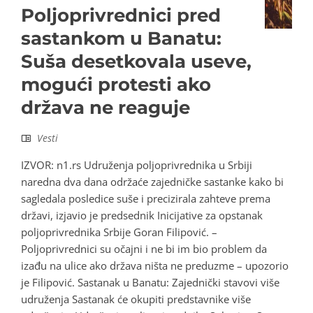
Poljoprivrednici pred
sastankom u Banatu:
Suša desetkovala useve,
mogući protesti ako
država ne reaguje
Vesti
IZVOR: n1.rs Udruženja poljoprivrednika u Srbiji
naredna dva dana održaće zajedničke sastanke kako bi
sagledala posledice suše i precizirala zahteve prema
državi, izjavio je predsednik Inicijative za opstanak
poljoprivrednika Srbije Goran Filipović. –
Poljoprivrednici su očajni i ne bi im bio problem da
izađu na ulice ako država ništa ne preduzme – upozorio
je Filipović. Sastanak u Banatu: Zajednički stavovi više
udruženja Sastanak će okupiti predstavnike više