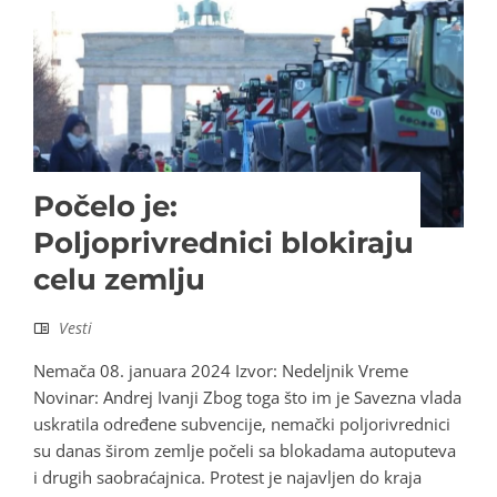
Počelo je:
Poljoprivrednici blokiraju
celu zemlju
Vesti
Nemača 08. januara 2024 Izvor: Nedeljnik Vreme
Novinar: Andrej Ivanji Zbog toga što im je Savezna vlada
uskratila određene subvencije, nemački poljorivrednici
su danas širom zemlje počeli sa blokadama autoputeva
i drugih saobraćajnica. Protest je najavljen do kraja