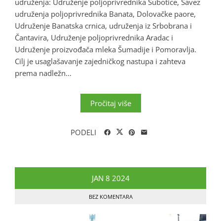
udruženja: Udruženje poljoprivrednika Subotice, Savez
udruženja poljoprivrednika Banata, Dolovačke paore,
Udruženje Banatska crnica, udruženja iz Srbobrana i
Čantavira, Udruženje poljoprivrednika Aradac i
Udruženje proizvođača mleka Šumadije i Pomoravlja.
Cilj je usaglašavanje zajedničkog nastupa i zahteva
prema nadležn...
Pročitaj više
PODELI
JAN
8
2024
BEZ KOMENTARA