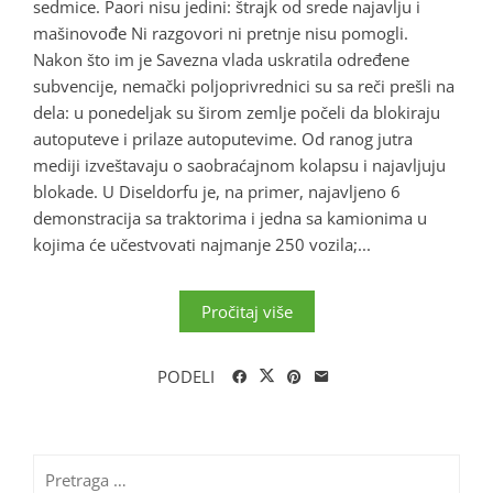
sedmice. Paori nisu jedini: štrajk od srede najavlju i
mašinovođe Ni razgovori ni pretnje nisu pomogli.
Nakon što im je Savezna vlada uskratila određene
subvencije, nemački poljoprivrednici su sa reči prešli na
dela: u ponedeljak su širom zemlje počeli da blokiraju
autoputeve i prilaze autoputevime. Od ranog jutra
mediji izveštavaju o saobraćajnom kolapsu i najavljuju
blokade. U Diseldorfu je, na primer, najavljeno 6
demonstracija sa traktorima i jedna sa kamionima u
kojima će učestvovati najmanje 250 vozila;...
Pročitaj više
PODELI
Pretraga