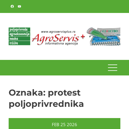
Skip
to
content
Oznaka:
protest
poljoprivrednika
FEB
25
2026