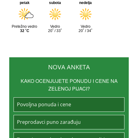
NOVA ANKETA
KAKO OCENJUJETE PONUDU I CENE NA
ZELENOJ PIJACI?
Povoljna ponuda i cene
Preprodavci puno zarađuju