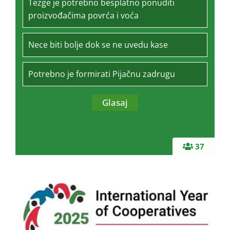
Tezge je potrebno besplatno ponuditi
proizvođačima povrća i voća
Nece biti bolje dok se ne uvedu kase
Potrebno je formirati Pijačnu zadrugu
37