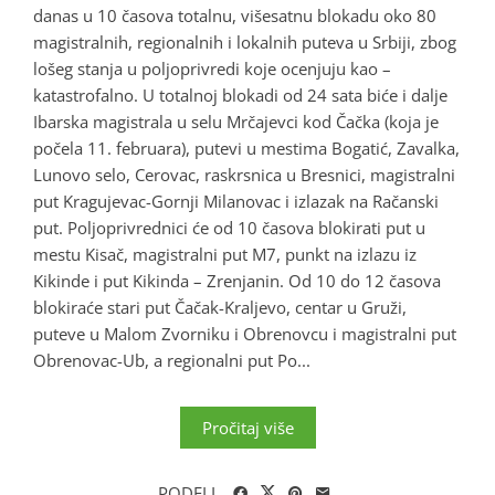
danas u 10 časova totalnu, višesatnu blokadu oko 80
magistralnih, regionalnih i lokalnih puteva u Srbiji, zbog
lošeg stanja u poljoprivredi koje ocenjuju kao –
katastrofalno. U totalnoj blokadi od 24 sata biće i dalje
Ibarska magistrala u selu Mrčajevci kod Čačka (koja je
počela 11. februara), putevi u mestima Bogatić, Zavalka,
Lunovo selo, Cerovac, raskrsnica u Bresnici, magistralni
put Kragujevac-Gornji Milanovac i izlazak na Račanski
put. Poljoprivrednici će od 10 časova blokirati put u
mestu Kisač, magistralni put M7, punkt na izlazu iz
Kikinde i put Kikinda – Zrenjanin. Od 10 do 12 časova
blokiraće stari put Čačak-Kraljevo, centar u Gruži,
puteve u Malom Zvorniku i Obrenovcu i magistralni put
Obrenovac-Ub, a regionalni put Po...
Pročitaj više
PODELI