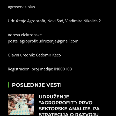
Agroservis plus
Udruženje Agroprofit, Novi Sad, Vladimira Nikolića 2
Adresa elektronske
pošte:
agroprofit.udruzenje@gmail.com
Glavni urednik: Čedomir Keco
Registracioni broj medija: IN000103
POSLEDNJE VESTI
UDRUŽENJE
“AGROPROFIT”: PRVO
SEKTORSKE ANALIZE, PA
STRATEGIJA O RAZVOJU