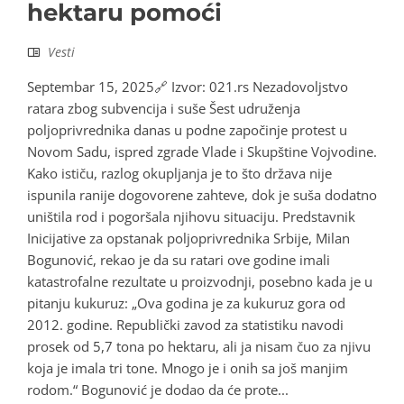
hektaru pomoći
Vesti
Septembar 15, 2025🔗 Izvor: 021.rs Nezadovoljstvo
ratara zbog subvencija i suše Šest udruženja
poljoprivrednika danas u podne započinje protest u
Novom Sadu, ispred zgrade Vlade i Skupštine Vojvodine.
Kako ističu, razlog okupljanja je to što država nije
ispunila ranije dogovorene zahteve, dok je suša dodatno
uništila rod i pogoršala njihovu situaciju. Predstavnik
Inicijative za opstanak poljoprivrednika Srbije, Milan
Bogunović, rekao je da su ratari ove godine imali
katastrofalne rezultate u proizvodnji, posebno kada je u
pitanju kukuruz: „Ova godina je za kukuruz gora od
2012. godine. Republički zavod za statistiku navodi
prosek od 5,7 tona po hektaru, ali ja nisam čuo za njivu
koja je imala tri tone. Mnogo je i onih sa još manjim
rodom.“ Bogunović je dodao da će prote...